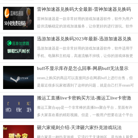
长，一般为三天，长期有效。本期为大家整理了2023年最新
雷神加速器兑换码大全最新-雷神加速器兑换码
的小黑盒兑换码大全，平时遇到无法加速游戏或官网的时候
2023年6月
用来救救急还是挺好用的，一起来看看吧。
雷神加速器是一款非常好用的游戏加速器软件，软件为用户
提供流畅稳定的游戏加速服务，让你更好的进行游玩。软件
会不定期发放各种福利，用户可以通过使用官方兑换码来兑
迅游加速器兑换码2023年最新-迅游加速器兑换
换加速时长，本期就为大家整理了雷神加速器2023年6月最新
码大全
兑换码大全，一起来看看吧。
迅游加速器是一款非常好用的游戏加速器软件，软件适用于
手机、电脑和主机端，高速流畅不掉线，让你的游戏体验更
加舒适。本期为大家整合了迅游加速器兑换码2023年最新兑
buff不显示库存是怎么回事-网易buff无法显示
换码大全，免费白嫖加速时长，感兴趣的玩家不要错过。
steam库存的解决方法
steam上购买的商品可以直接同步在网易buff上进行出售，但
是最近很多玩家都遇到了这样的问题，就是自己打开steam可
以看到商品库存，但是在网易buff上面却显示为空，如果遇
搬运工直播live卡密购买方法-搬运工live卡密激
到这种问题，要怎样去解决呢?小编根据自己的亲身经历，给
活码购买教程
大家提供了具体的解决方法，有需要的用户可以来看一看。
搬运工聚合app是一个非常棒的直播live聚合平台，里面有许
多大家喜欢看的精彩视频。但是，一般用户想要在这个平台
上观看更多直播视频会受到限制。那么，我们该如何解锁更
砸六家规则介绍-天津砸六家扑克游戏玩法
多精彩内容呢?其实很简单，只需要使用搬运工live聚合直播
盒子卡密激活码开通会员就可以了。这样一来，你就可以畅
砸六家是一种扑克游戏，它流行于天津地区，是当地人最爱