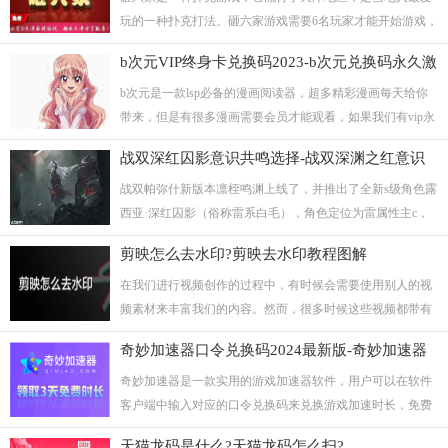
享更多的热门直播节目和优质...
玩的一种扑克打法。砸六家游戏需要6名玩家才能开始游戏，
开局后每个玩家9张牌，6个玩家按间隔方区分成A、B两边进
b次元VIP终身卡兑换码2023-b次元兑换码永久激
行对战。因为游戏的牌数比较少，而玩家众多。因此游戏中
活码
的配合是非常重要的。本期提供了天津砸六家扑克牌的规则
b次元是一款lsp必备的漫画阅读器，超多精彩漫画每天给你
打法和牌型介绍，包括游戏的玩法讲解...
带来，但是有很多漫画需要会员才能观看，如果我们有vip永
久兑换码也是可以无限阅读的，那么B次元VIP会员兑换码是
战双深红囚影意识共鸣选择-战双深渊之红意识
多少呢?小编接下来就给大家带来b次元VIP终身卡兑换码，
共鸣技能选择
赶快来领取吧!
战双帕弥什新版本凛桎鸣渊上线了，并推出了全新s级角色露
西亚·深红囚影（俗称雷系白毛），角色定位为雷属性主c，
那么今天本站小编就为大家整合了一些战双深渊之红意识共
剪映怎么去水印?剪映去水印教程图解
鸣技能的选择，一起来看看相关内容吧。
在我们进行视频创作的过程中，有时候会需要使用别人的视
频素材来丰富我们的内容。然而，很多时候这些视频都带有
文字水印或logo，这就给我们的创作带来了困扰。为了解决
奇妙加速器口令兑换码2024最新版-奇妙加速器
这个问题，我们需要利用相应的剪辑工具来去除水印。本文
兑换码大全
章接下来就就给大家介绍一下剪映去除水印的方法。
奇妙加速器是一款实用的游戏加速器软件，用户可以在软件
客户端中输入对应的口令兑换码来兑换游戏加速时长，免费
口令白嫖，不花一分钱。本期为大家整理了2024年2月奇妙加
天猫龙码是什么?天猫龙码怎么扫?