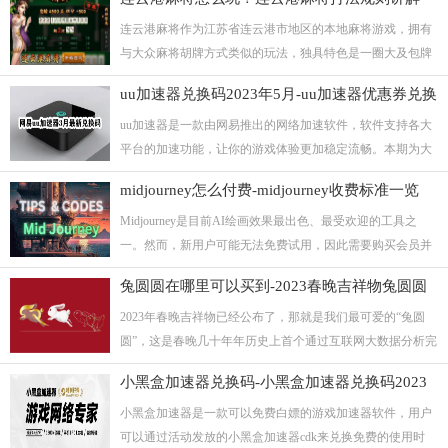
每牌局结束后，4家进行单独、分别结算，所以也叫查胡纸
牌。本期带来的是丰县14张的规则打法和技巧，帮助你在打
连云港麻将作为江苏省连云港市地区的本地麻将游戏，拥有
牌对局时能够更加如鱼得水，一起来看...
与大众麻将胡牌方式类似的玩法，独具特色是一圈大及包牌
的打法。想要玩好连云港麻将，需要了解麻将的规则，胡
uu加速器兑换码2023年5月-uu加速器优惠券兑换
法，技巧等，才能在打麻将的时候游刃有余。本期就带来了
码2023
连云港麻将的正版规则和牌型打法，让你仔细了解，掌握连
uu加速器是一款由网易推出的网络加速软件，软件支持各大
云港麻将的技巧。
平台的加速功能，让你的游戏体验更加稳定流畅。本期为大
家带来的是uu加速器优惠券兑换码大全，用户可以在软件中
midjourney怎么付费-midjourney收费标准一览
直接输入兑换，获取免费加速时长。
Midjourney是目前AI绘画效果最出色、最受欢迎的工具之
一。然而，新用户可能无法免费试用，因此需要购买会员并
开通订阅才能继续使用该软件进行画图。那么midjourney怎么
兔圆圆在哪里可以买到-2023春晚吉祥物兔圆圆
付费订阅呢?收费标准又是怎样的呢?接下来，小编将为大家
购买渠道分享
详细介绍付费充值的流程，如果您有需求，请不妨仔细阅
2023年春晚吉祥物已经公布了，那就是我们最可爱的“兔圆
读。
圆”，这是春晚几十年年历史上首个通过互联网大数据分析完
成初始配方原创的春晚吉祥物IP，萌萌软软的“兔圆圆”一上
小黑盒加速器兑换码-小黑盒加速器兑换码2023
线，就收获了一大波观众的喜欢，很多人都在问在哪里才能
够买到“兔圆圆”，小编接下来给大家介绍了几个渠道，有需
小黑盒加速器是一款可以免费白嫖的游戏加速器软件，用户
要的朋友可以来看看!
可以通过活动发放的小黑盒加速器cdk来兑换免费的使用时