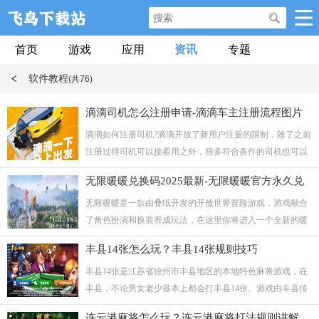
首页
游戏
应用
资讯
专题
软件教程
(共76)
滴滴司机怎么注册申请-滴滴车主注册流程图片
一览(附注册入口)
滴滴如何注册司机?滴滴开放了新用户注册的限制，除了之前
注册过得司机可以接着用之外，很多符合条件的司机也可以
注册成为车主，但是很多人都不知道在哪里去注册滴滴司
无限暖暖兑换码2025最新-无限暖暖官方永久兑
机，所以小编特意为大家详细介绍滴滴司机注册流程，并带
换码3月
有滴滴车主注册入口连接，有需要的一些朋友可以来这里看
无限暖暖是一款由叠纸开发的开放世界冒险游戏，游戏融合
看哦!
了角色扮演和换装养成玩法，在这里你将进入一个全新的暖
暖世界。游戏官方会不定期发放各种兑换码奖励，本期就为
丰县14张怎么玩？丰县14张规则技巧
各位小伙伴们整合了无限暖暖2025最新兑换码大全，需要的
玩家不要错过。
丰县14张是江苏省徐州市丰县地区的本地特色麻将游戏，在
丰县，不论男女老少基本上都会打丰县14张。游戏由丰县传
统的老牌变化而来，与大众麻将胡牌方式类似，独具特色是
连云港麻将怎么玩？连云港麻将打法规则讲解