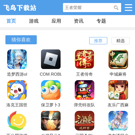
首页
游戏
应用
资讯
专题
猜你喜欢
推荐
精选
造梦西游ol
COM.ROBLOX.CLIENT
王者传奇
申城麻将
九游版
洛克王国世
保卫萝卜3
弹壳特攻队
友乐广西麻
界
将