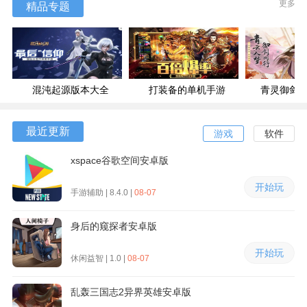
更多
精品专题
混沌起源版本大全
打装备的单机手游
青灵御剑
最近更新
游戏
软件
xspace谷歌空间安卓版
开始玩
手游辅助 | 8.4.0 |
08-07
身后的窥探者安卓版
开始玩
休闲益智 | 1.0 |
08-07
乱轰三国志2异界英雄安卓版