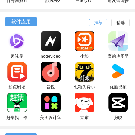
百分网游戏
二战风云2
三国杀OL
道友请留步
盒子
互通版
软件应用
推荐
精选
趣视界
nodevideo
小影
高德地图星
月轨
起点剧场
音悦
七猫免费小
优酷视频
说
赶集找工作
美图设计室
京东
剪映