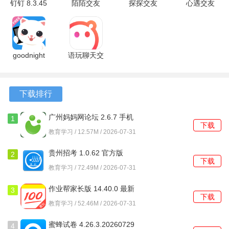
钉钉 8.3.45
陌陌交友
探探交友
心遇交友
的趋势分布。
最新版
9.22.1 安卓
7.3.0.1 最
app 2.27.0
版
新版
最新版
2、对不同的本科学校的分数查询，看看自己离各大高校分数
线的差距所在。
goodnight
语玩聊天交
聊天软件
友软件
3、我们给你提供了更加独特的帮助，让你可以通过学情达更
1.290.0 最
2.62.1 安卓
好的提高成绩。
新版
版
下载排行
广州妈妈网论坛 2.6.7 手机
1
下载
版
教育学习 / 12.57M / 2026-07-31
贵州招考 1.0.62 官方版
2
下载
教育学习 / 72.49M / 2026-07-31
作业帮家长版 14.40.0 最新
3
下载
版
教育学习 / 52.46M / 2026-07-31
蜜蜂试卷 4.26.3.20260729
4