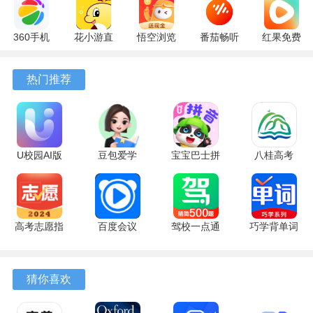
360手机
花小游直
悟空浏览
番茄畅听
红果免费
助手
播
器 17.6.0
6.6.0.32
短剧
10.13.27
17.9.56
官方版
最新版
7.2.9.32
热门推荐
最新版
最新版
安卓版
U校园AI版
豆包爱学
宝宝巴士拼
八桂高考
2.6.3 最新
5.4.5 手机
音
1.2.7 手机
版
版
12.80.10.00
版
最新版
高考志愿指
百度会议
驾校一点通
巧学背单词
导 2.0.0 官
8.15.23 最
18.5.1 官方
2.9.9 安卓
方版
新版
版
版
猜你喜欢