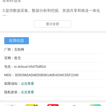
库和作业库
3.提供数据采集、数据分析和挖掘、资源共享和推送一体化
平台
显示全部
4.支持新中高考模式，支持走班制、赋分制和等级分制
5.增值性评价，对学生进步和教师教学加工能力进行定量分
应用信息
析
厂商：互联网
6.兼容有痕、无痕两种阅卷模式，数据采集自动完成，并具
官网：暂无
有独创的有痕迹阅卷模式(手写识别)
包名：io.dcloud.h5d75d82d
MD5：3D9296EADAE55B361A0E4204C55F2240
权限须知：
点击查看
隐私政策：
点击查看