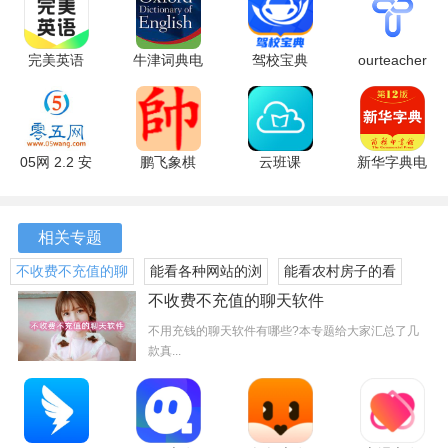
完美英语
牛津词典电
驾校宝典
ourteacher
1.7.3 最新
子版 1.0.39
1.6.1 官方
2025.11.2
版
最新版
版
安卓版
05网 2.2 安
鹏飞象棋
云班课
新华字典电
软件特色
卓版
1.0.265 安
5.4.51 手机
子版 4.3.6
卓版
版
手机版
1、最快速的去进行对成绩的查询，为你提供了准确的数值。
相关专题
2、通过我们的后台来进行对你的成绩分析，让你了解自己的
不收费不充值的聊
能看各种网站的浏
能看农村房子的看
学习情况。
天软件
览器大全
清地图app
不收费不充值的聊天软件
3、查漏补缺，我们给你提供了对低分学科的问题指出，快速
不用充钱的聊天软件有哪些?本专题给大家汇总了几
款真...
的进行提高。
软件亮点
1、对自己成绩进行进步、退步的监测，我们给你带来了成绩