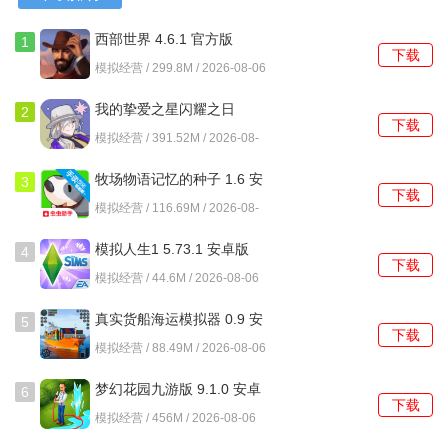
~金币来源(萌新)
西部世界 4.6.1 官方版
1
(交易站卖物资获取，升级房屋，
下载
模拟经营 / 299.8M / 2026-08-06
游戏内签到(几率给，并不固定)，
我的挚爱之星闪耀之日
2
下载
市民帮你谈生意获取，这个不推荐做，
1.0.0 安卓版
模拟经营 / 391.52M / 2026-08-
06
税收，这个是重要来源，
牧场物语记忆的种子 1.6 安
3
下载
卓版
模拟经营 / 116.69M / 2026-08-
公众号签到给的兑换码，
06
模拟人生1 5.73.1 安卓版
4
好友互送宝箱，
下载
模拟经营 / 44.6M / 2026-08-06
广告抽取，
真实货船海运模拟器 0.9 安
5
下载
充钱获取!)
卓版
模拟经营 / 88.49M / 2026-08-06
至于幸福度过低，只要满足模拟市民的需求就可以了，就是
梦幻花园九游版 9.1.0 安卓
6
下载
设施全覆盖，包括警察局，消防站，医院之类的，除了覆盖
版
模拟经营 / 456M / 2026-08-06
的，有水电，污水垃圾之类的满足