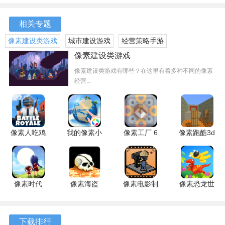
卓版
安卓版
活动中心(15级解锁)
相关专题
交易站和世贸(联网即解锁)功能就是买卖材料!
像素建设类游戏
城市建设游戏
经营策略手游
像素建设类游戏
V博士(9万人口解锁，金币我忘记了)功能是发动灾难，修复
房屋后获取金钥匙和金币!
像素建设类游戏有哪些？在这里有着多种不同的像素
经营...
城市竞赛(12级还是13级解锁来着)功能是和其他市长竞赛排
名获取排名奖励，总共分5个等级，等级越高，奖励越好!
俱乐部(17级解锁)功能是游戏公会，懂得都懂
像素人吃鸡
我的像素小
像素工厂 6
像素跑酷3d
1.53.05 安
岛 1.0.1 最
安卓版
2.1.2 手机
俱乐部大战(18级解锁)功能是公会大战，你打我，我打你，看
卓版
新版
版
谁猛，积分谁多，赢得有奖励!
像素时代
像素海盗
像素电影制
像素恐龙世
模拟城市我是市长新手攻略
1.7.12 安卓
1.4 安卓版
片厂 安卓
界 1.0.6 安
金币不够和居民幸福度过低。
版
版
卓版
下载排行