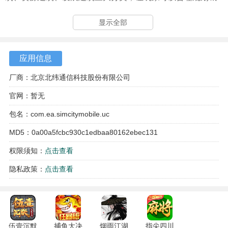
市，实现城市的繁荣发展。我们打造一个丰富多样的游戏玩
显示全部
法，让玩家体验到无尽的乐趣与挑战。
我们注重环境保护和可持续发展，玩家可以建设一个绿色乐
应用信息
园，让城市环境变得更加美好。逼真的3D界面让你仿佛置身
于真实的城市建设现场，让你有种真正建造城市的感觉。我
厂商：北京北纬通信科技股份有限公司
们还提供了高效便捷的建造工具，让你可以轻松管理城市，
官网：暂无
规划电汽、文娱等公用设施的合理布局，满足广大市民的需
包名：com.ea.simcitymobile.uc
求。
MD5：0a00a5fcbc930c1edbaa80162ebec131
权限须知：
点击查看
隐私政策：
点击查看
伍壹沉默
捕鱼大决
烟雨江湖
指尖四川