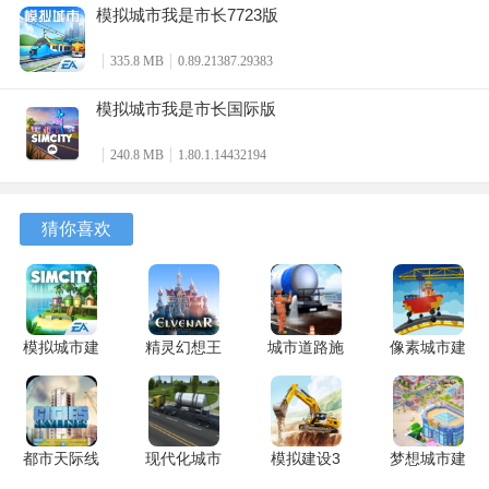
模拟城市我是市长7723版
游戏特色
335.8 MB
0.89.21387.29383
1、高自由度，玩家可以随心所欲的建造自己的城市，打造只
模拟城市我是市长国际版
属于自己的城堡。
2、丰富的交易系统，可以培养玩家的商业头脑，与各个城市
240.8 MB
1.80.1.14432194
的市长做交易，体验别样的成就感！
猜你喜欢
3、独特的任务系统，玩家可以通过完成任务获取丰厚的奖
励，以此来加快城市的发展。
模拟城市我是市长建筑解锁条件
模拟城市建
精灵幻想王
城市道路施
像素城市建
船坞(2万人口+1万金币)功能是运输一次获取一把金钥匙!
设国际版
国 1.233.3
工者 安卓
设者 安卓
1.80.1.14432194
安卓版
版
版
机场(12万人口+8万金币)功能是运输一次获取一件特殊材
最新版
料，具体是用来升级特殊房屋的
都市天际线
现代化城市
模拟建设3
梦想城市建
战争物资获取中心(最低解锁怪兽玩法后，怪兽来袭解锁)
2 1.0.24 安
建设模拟
安卓版
造 安卓版