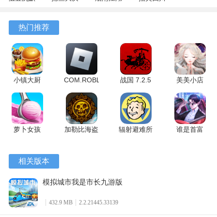
专属 4.5.1
战
1.124.72274
麻将
安卓版
122.7.291
安卓版
7.10.604
热门推荐
安卓版
安卓版
小镇大厨
COM.ROBLOX.CLIENT
战国 7.2.5
美美小店
3.92.0 最新
2.731.944
官方版
1.9.8 最新
版
安卓版
版
萝卜女孩
加勒比海盗
辐射避难所
谁是首富
1.0.2 最新
启航 5.2.0
单机版
1.0.41 手机
版
安卓版
2.0.9 官方
版
相关版本
版
模拟城市我是市长九游版
432.9 MB
2.2.21445.33139