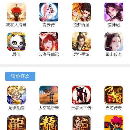
游戏优势
1、通过你的力量来引导球体的方向改变，能够让球沿着你的
方向来移动
我在大清当
青云传
造梦西游
荒神记
皇帝
17.8.0 安卓
OL 16.6.2
1.0.2 官方
2、很多的随机的敌人等你来挑战，随着时间的进度慢慢提升
10.8.0.0 官
版
安卓版
版
数量
方版
3、画面采用3D画质，算不上多精细，穿模也不可避免，但
思仙
云海寻仙记
远征手游
蜀山传奇
1.0.0.0 安
2.0.0 安卓
1.90.1 安卓
1.16.12 手
这都不太影响这个游戏的质量
卓版
版
版
机版
游戏评测
猜你喜欢
1、闯关玩法，供你探究宽广的世界;长颈鹿经过的每个画面
都是十分搞笑的
2、题材很新颖，玩了就容易上头，下着玩下一盘，毕竟地图
龙珠觉醒
太空黑帮未
王者天下传
巴游传奇
4.4.0 安卓
来之战 1.4
奇 安卓版
安卓版
很大城市那么多设备等着我去探索
版
安卓版
3、游戏更有规则有挑战性，因为会有不同等级的对手追捕