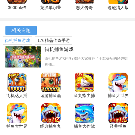
你，击败对手的难度系数不小，也是一款很考验玩家技术的
3000ok传
龙渊单职业
怒火传奇
遗迹猎人叛
游戏
奇公益版
传奇 最新
最新版
军崛起
最新版
版
1.1.3 最新
版
相关专题
街机捕鱼游戏
176精品传奇手游
版
街机捕鱼游戏
街机捕鱼游戏排行榜给大家推荐了十款好玩的经典街
机捕...
街机达人捕
途游捕鱼赢
鱼丸指尖捕
捕鱼大世界
鱼联网版
话费版
鱼
6.02.14 安
9.0.9.8 安
2.3.0 安卓
10.3.46.4.0
卓版
卓版
版
安卓版
捕鱼大世界
经典捕鱼九
捕鱼大作战
经典捕鱼
3d版
游版本
柳岩版
3D版