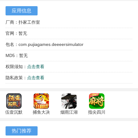
应用信息
厂商：扑家工作室
官网：暂无
包名：com.pujiagames.deeeersimulator
MD5：暂无
游戏亮点
权限须知：
点击查看
1、大鹿还可以与部分场景要素展开互动，骑乘动物或驾驶汽
隐私政策：
点击查看
车，甚至站起来以惊人速度狂奔
2、破坏一切，结束激动人心的战斗，开始欣赏美丽的画，需
要随时升级鹿水平
伍壹沉默
捕鱼大决
烟雨江湖
指尖四川
3、游戏内容丰富，且没有广告之类，高度还原电脑版。动作
专属 4.5.1
战
1.124.72274
麻将
有趣，Boss繁多，每一个建筑或生物都能感觉出策划的用心
安卓版
122.7.291
安卓版
7.10.604
热门推荐
安卓版
安卓版