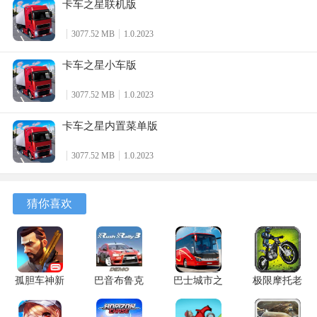
卡车之星联机版
3077.52 MB
1.0.2023
卡车之星小车版
5、在运输过程中，玩家通过下方地图导航至运输终点，但在
运输途中注意系好安全带（安全带时刹车上方的红色图
3077.52 MB
1.0.2023
标），并且不要违反交通规则、以及撞车等，不然不仅会返
卡车之星内置菜单版
款扣钱，还会造成货损。
3077.52 MB
1.0.2023
猜你喜欢
孤胆车神新
巴音布鲁克
巴士城市之
极限摩托老
奥尔良
拉力赛 1.5
旅 1.3.4 安
版本 1.31
2.2.1b 最新
安卓版
卓版
安卓版
6、然后跟着导航到达送货点时，完成卸货。