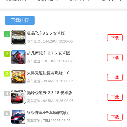
车2 1.0.0
车城市3D
驶模拟器5
驶模拟器
安卓版
1.0.0 安卓
1 安卓版
3D 1.0 安
版
卓版
下载排行
卡车之星怎么安装ETC？
极品飞车9 2.6 安卓版
1
下载
赛车竞速 / 144.29M / 2026-08-
1、打开卡车之星游戏后，点击左下方“改装”；
06
超凡摩托车 2.7.6 安卓版
2
2、然后找到ETC，并确定ETC设备的安装方向，将ETC设备
下载
赛车竞速 / 101.3M / 2026-08-06
安装在车辆前挡风玻璃的中上部；
火爆竞速碰撞与燃烧 1.0
3、插入ETC卡，激活ETC设备，安装完成；
3
下载
赛车竞速 / 39.6M / 2026-08-06
4、ETC（电子收费），中文翻译是电子收费系统，是高速公
巅峰极速云 2.8.18 安卓版
路或桥梁的自动收费系统。
4
下载
赛车竞速 / 92.5M / 2026-08-06
卡车之星怎么倒车？
终极赛车4全车辆解锁版
5
下载
1、在车辆行驶的过程中，我们首先需要先踩刹车把车给停
赛车竞速 / 75M / 2026-08-06
下。