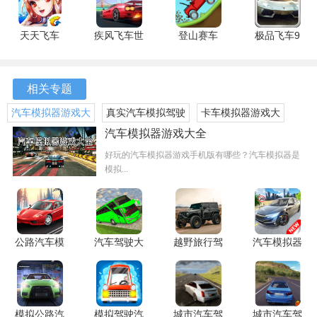
版
天天飞车
疾风飞车世
登山赛车
极品飞车9
3.6.4.709
界 2.9 安卓
1.55.3 官方
2.6 安卓版
安卓版
版
正版
相关专题
汽车模拟器游戏大
真实汽车模拟驾驶
卡车模拟器游戏大
全
游戏大全
全
汽车模拟器游戏大全
好玩的汽车模拟器游戏手机版有哪些？汽车模拟器是
模拟...
7、最后运输任务完成，即可获得相应的金钱与经验奖励，以
此提升等级和升级卡车性能。
公路汽车模
汽车驾驶大
越野旅行驾
汽车模拟器
拟器2 1.0.5
师 1.0.4 最
驶汽车 1.2
城市驾驶
最新版
新版
安卓版
1.1.4 安卓
版
模拟公路汽
模拟驾驶汽
城市汽车驾
城市汽车驾