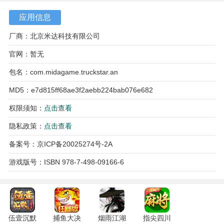
应用信息
厂商：北京米达科技有限公司
2、在右边可以查看到所有的待接订单，选择订单后点击开始
官网：暂无
运输。
包名：com.midagame.truckstar.an
MD5：e7d815ff68ae3f2aebb224bab076e682
权限须知：
点击查看
隐私政策：
点击查看
备案号：京ICP备20025274号-2A
游戏版号：ISBN 978-7-498-09166-6
3、进入游戏后，先控制车辆到达前方装货点（左下角为方向
控制，右下角是前进和刹车，要倒车时点击前进键挂倒车
伍壹沉默
捕鱼大决
烟雨江湖
指尖四川
档）。