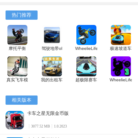
专属 4.5.1
战
1.124.72274
麻将
安卓版
122.7.291
安卓版
7.10.604
热门推荐
安卓版
安卓版
摩托平衡
驾驶地带ol
WheelieLife2
极速坡道车
3D 1.3 安
安卓版
3.7 安卓版
1.0 官方版
卓正版
4、达到装货点时，点击右边装货，等待装货完成后即可开始
真实飞车模
我的出租车
超极限赛车
WheelieLife3
拟2 2.0.0
1.1 安卓版
1.0 官方版
联机版
运输。
最新版
v1.1 安卓
相关版本
版
卡车之星无限金币版
3077.52 MB
1.0.2023