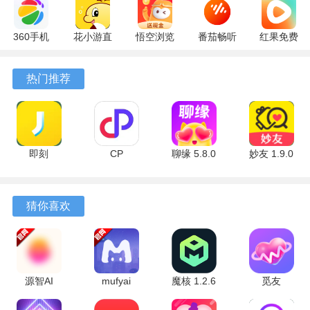
360手机
花小游直
悟空浏览
番茄畅听
红果免费
助手
播
器 17.6.0
6.6.0.32
短剧
10.13.27
17.9.56
官方版
最新版
7.2.9.32
热门推荐
最新版
最新版
安卓版
即刻
CP
聊缘 5.8.0
妙友 1.9.0
7.56.13 安
6.8.6.2484
官方版
安卓版
卓版
安卓版
猜你喜欢
源智AI
mufyai
魔核 1.2.6
觅友
1.0.0 安卓
3.0.1 最新
安卓版
1.4.5.1 最