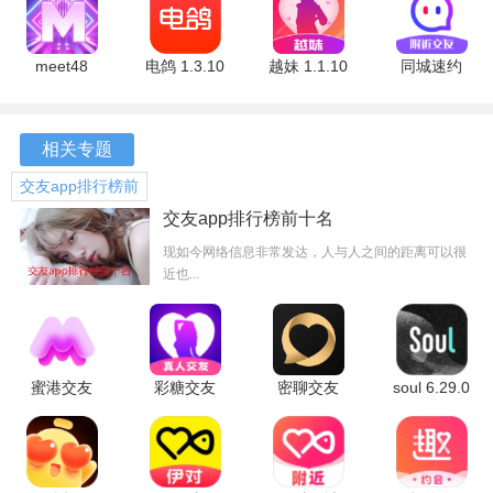
版
版
新版
软件优势
meet48
电鸽 1.3.10
越妹 1.1.10
同城速约
1.9.9 最新
最新版
安卓版
1.0.1 安卓
1、独特的内容推荐机制
版
版
通过分析用户的观看历史和偏好，bangumi能够智能推荐相
相关专题
关的动画和漫画，帮助用户发现更多感兴趣的作品。
交友app排行榜前
十名
交友app排行榜前十名
2、简洁明了的界面设计
现如今网络信息非常发达，人与人之间的距离可以很
应用界面设计简洁，快速找到自己想要的功能，提升了使用
近也...
效率，减少了寻找信息的时间。
3、强大的社区互动功能
蜜港交友
彩糖交友
密聊交友
soul 6.29.0
用户不仅可以追番，还能在社区中与其他二次元爱好者进行
安卓版
安卓版
手机版
最新版
交流，分享自己的见解和推荐，形成良好的互动氛围。
4、定期更新的内容库