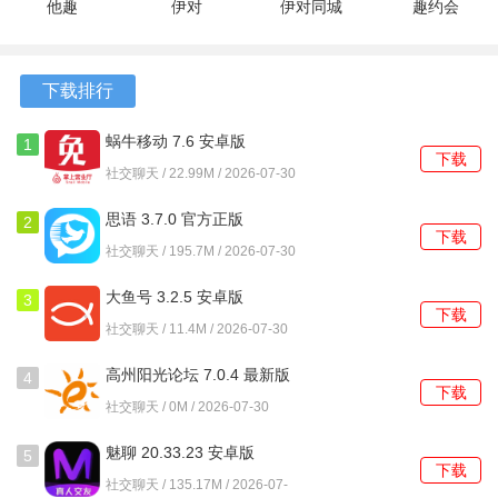
他趣
伊对
伊对同城
趣约会
bangumi的内容库不断更新，确保用户能够第一时间看到最
8.6.6.1 最
8.6.200 手
app
5.35.0 最新
新的番剧和漫画，保持对二次元文化的热爱。
新版
机版
7.7.448 安
版
卓版
下载排行
软件功能
蜗牛移动 7.6 安卓版
1
1、支持一键追新番，用户可通过简单的操作查看本季新番，
下载
社交聊天 / 22.99M / 2026-07-30
确保不错过任何一部作品。
思语 3.7.0 官方正版
2
2、进度管理功能能够自动记忆用户观看的集数，更新时还会
下载
社交聊天 / 195.7M / 2026-07-30
提供提醒，方便用户随时追剧。
大鱼号 3.2.5 安卓版
3
3、离线缓存功能让用户能够在没有网络的情况下也能观看已
下载
社交聊天 / 11.4M / 2026-07-30
缓存的番剧，适合在公交、地铁等场合使用。
高州阳光论坛 7.0.4 最新版
4、补旧番功能通过兴趣分类，帮助用户轻松找到想看的经典
4
下载
作品，避免片荒的烦恼。
社交聊天 / 0M / 2026-07-30
魅聊 20.33.23 安卓版
5、提供官方链接，确保用户观看的每一部番剧都是经过严格
5
下载
审核的正版内容，保障观看体验。
社交聊天 / 135.17M / 2026-07-