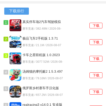
和漂移的技巧。在比赛中，适时松开油门和刹车是非常重要
卓版
版 安卓版
新版
卓版
的，尤其是在面对复杂的弯道时，合理的操作可以帮助你更
下载排行
快地通过赛道。通过不断的练习，玩家可以提升自己的驾驶
真实停车场2汽车驾驶模拟
技能，力争打破个人最佳纪录，体验到不断进步的快感。
1
下载
器 0.30.1 安卓版
赛车竞速 / 382.48M / 2026-08-
收集赛道上的金币是提升赛车性能的关键，玩家可以利用这
08
极品飞车2手机版 1.3.71
些金币对赛车进行升级，增强速度、操控和耐久性。随着赛
2
下载
车性能的提升，玩家会发现自己在赛道上的表现越来越出
赛车竞速 / 21.1M / 2026-08-07
色，挑战更高难度的赛道也变得更加轻松。游戏的升级系统
卡车之星联机版 1.0.2023
3
简单明了，确保每位玩家都能轻松上手。
下载
安卓版
赛车竞速 / 3077.52M / 2026-08-
07
多人模式是热力赛车的一大亮点，最多可容纳8名玩家同场竞
汤姆猫的摩托艇2 1.5.3.497
4
技。在这个模式下，玩家不仅要与对手争夺名次，还要运用
下载
最新版
赛车竞速 / 79.16M / 2026-08-07
策略和技巧来超越其他玩家。比赛的紧张感和刺激感会不断
激发玩家的竞争欲望，让每场比赛都充满悬念。与好友一起
俄罗斯乡村赛车手汉化版
5
下载
0.6.6 安卓版
比赛，分享胜利的喜悦，增强了游戏的社交性。
赛车竞速 / 657.2M / 2026-08-07
游戏中还有多种特殊玩法模式，玩家可以尝试警察与强盗模
realracing3 v14.0.1 安卓版
6