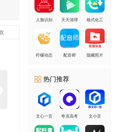
人脸识别
天天清理
格式化工
云平台 安
安卓版
厂 安卓版
欢
卓版
柠檬动态
配音师
隐藏照片
壁纸 1.0.0
4.3.0 安卓
恢复
安卓版
版
1.2.11805
安卓版
热门推荐
文心一言
夸克高考
文小言
4.0
10.14.0.1115
5.16.0.10
5.16.0.10
最新版
安卓版