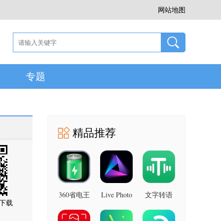
网站地图
专题
精品推荐
360省电王
Live Photo
文字转语
下载
图片 安卓
7.2.8 安卓
音助手 安
版
版
卓版