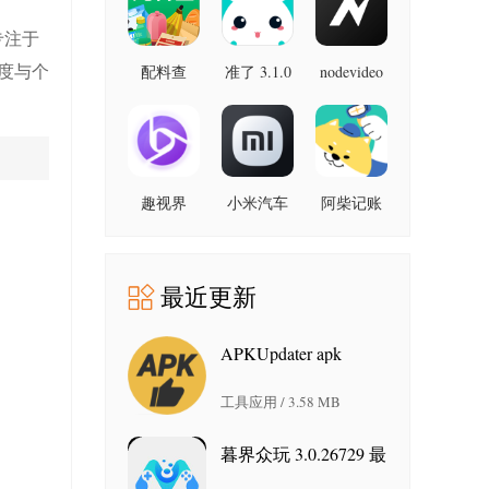
最新版
专注于
度与个
配料查
准了 3.1.0
nodevideo
8.8.0 最新
3.0.1 官方
最新版
版
版
趣视界
小米汽车
阿柴记账
1.0.8
4.0.6-
1.8.0 最新
20260603
版
手机版
最近更新
APKUpdater apk
0.0.575 安卓版
工具应用 / 3.58 MB
暮界众玩 3.0.26729 最
新版