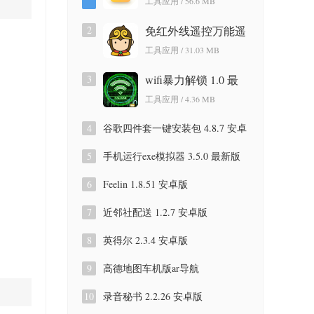
工具应用 / 56.6 MB
版
2
免红外线遥控万能遥
控app 3.9.8.420 安卓
工具应用 / 31.03 MB
版
3
wifi暴力解锁 1.0 最
新版
工具应用 / 4.36 MB
4
谷歌四件套一键安装包 4.8.7 安卓
版
5
手机运行exe模拟器 3.5.0 最新版
6
Feelin 1.8.51 安卓版
7
近邻社配送 1.2.7 安卓版
8
英得尔 2.3.4 安卓版
9
高德地图车机版ar导航
9.1.0.600087 安卓版
10
录音秘书 2.2.26 安卓版