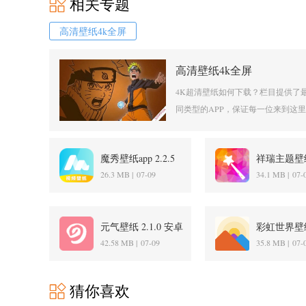
相关专题
高清壁纸4k全屏
高清壁纸4k全屏
4K超清壁纸如何下载？栏目提供了
同类型的APP，保证每一位来到这里
魔秀壁纸app 2.2.5
祥瑞主题壁
安卓版
1.2.2 安卓
26.3 MB |
07-09
34.1 MB |
07-
元气壁纸 2.1.0 安卓
彩虹世界壁纸 
版
安卓版
42.58 MB |
07-09
35.8 MB |
07-
猜你喜欢