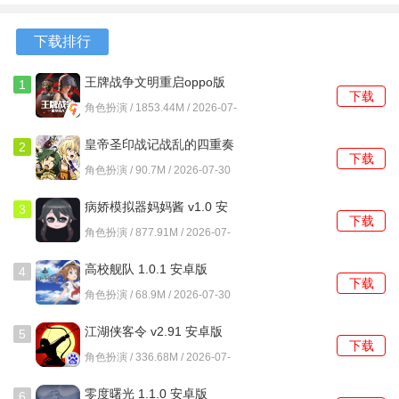
新版
4mod 8.3.6
方版
版
4、功勋系统：获得功勋=基础功勋+获得经验(1 经验=1 功勋)
安卓版
下载排行
注意：使用经验果不算。
王牌战争文明重启oppo版
5、开局元宝建议优先购买三略六韬，越早买收益越大，可以
1
下载
本 12.5 安卓版
购买虓虎飞将铠，梅花亮银锤(真伤 7%),套装优先购买步兵
角色扮演 / 1853.44M / 2026-07-
30
套、刺客套、女兵套、天师套，医生套。
皇帝圣印战记战乱的四重奏
2
下载
1.0.0 安卓版
6、游戏自带能力重算(与难度无关，达到档位数值在转职界
角色扮演 / 90.7M / 2026-07-30
面吃任意果子全部重算)。隋唐已开启周目模式，每周目完结
病娇模拟器妈妈酱 v1.0 安
3
可在含元殿进入内购武将篇章以学习特技。二周目开始时敌
下载
卓版
角色扮演 / 877.91M / 2026-07-
方与友军能力会随着我军的最大等级与能力进行加成，敌军
30
开始兵种威压周目奖励有回合数要求，想拿点数奖励请不要
高校舰队 1.0.1 安卓版
4
下载
拖回合。
角色扮演 / 68.9M / 2026-07-30
第一关 血染济南府
江湖侠客令 v2.91 安卓版
5
下载
角色扮演 / 336.68M / 2026-07-
没有任何难度，按指示进草丛后，第三回合往上面跑，追上
30
那个骑兵，原地等待过关就可以。秦毅会战死，可 sl 秦夫人
零度曙光 1.1.0 安卓版
6