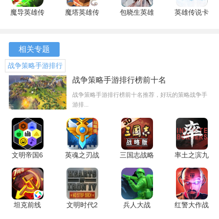
隋唐英杰传攻略
魔导英雄传
魔塔英雄传
包晓生英雄
英雄传说卡
1-10关
说传奇 1.0
1.1 安卓版
传 1.0 安卓
卡布三部曲
安卓版
版
1.00.33 安
1、开局难度选择，休闲难度：固定历史线，无周目;
卓版
相关专题
初级难度，可攻略高周目，敌军一阶套装;
战争策略手游排行
榜前十名
战争策略手游排行榜前十名
中级难度，敌军将领有主将技能切穿戴二阶防具;
战争策略手游排行榜前十名推荐，好玩的策略战争手
高级难度：敌军将领二阶套。各难度属性加成各不相同。
游排...
2、敌军出战等级为我军出站人员最够等级平均，在第二关可
对话樊虎选择板凳自动升级：不出站武将自动升级为关卡结
束时我军与友军的平均等级。二周目我军加入等级与秦琼等
文明帝国6
英魂之刃战
三国志战略
率土之滨九
级同步。
中文版
略版
版
游版 9.2.4
4.0.7 安卓
1.1.48.0 官
2081.1730
安卓版
3、本游戏没有练果系统，五维靠吃天书加点，果子永久加面
版
方版
安卓版
板对应一点能力和战场喂果子额外加 buff，圣果只加十点面
坦克前线
文明时代2
兵人大战
红警大作战
板不加 buff。
11.5.0.3 最
钢铁雄心
3.287.0 官
1.7.1 官方