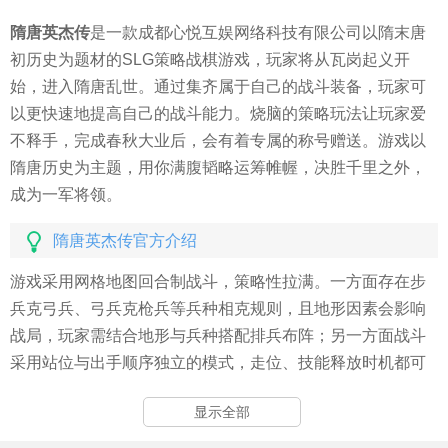
隋唐英杰传
是一款成都心悦互娱网络科技有限公司以隋末唐
初历史为题材的SLG策略战棋游戏，玩家将从瓦岗起义开
始，进入隋唐乱世。通过集齐属于自己的战斗装备，玩家可
以更快速地提高自己的战斗能力。烧脑的策略玩法让玩家爱
不释手，完成春秋大业后，会有着专属的称号赠送。游戏以
隋唐历史为主题，用你满腹韬略运筹帷幄，决胜千里之外，
成为一军将领。
隋唐英杰传官方介绍
游戏采用网格地图回合制战斗，策略性拉满。一方面存在步
兵克弓兵、弓兵克枪兵等兵种相克规则，且地形因素会影响
战局，玩家需结合地形与兵种搭配排兵布阵；另一方面战斗
采用站位与出手顺序独立的模式，走位、技能释放时机都可
能影响胜负，不存在自动挂机就能过关的情况。
显示全部