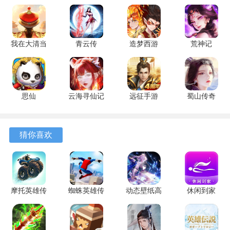
3、隋唐英杰传真实还原了隋唐历史。过往荡气回肠的故事悉
数上演，完成统一大业，成为名留青史的英雄。
我在大清当
青云传
造梦西游
荒神记
游戏描述
皇帝
17.8.0 安卓
OL 16.6.2
1.0.2 官方
10.8.0.0 官
版
安卓版
版
1、讲述了英雄们为争夺天下的故事，玩家将在游戏里领略战
方版
火纷飞群雄逐鹿的隋末征战时代，打开历史浓厚的画卷，品
味瓦岗英雄波澜壮阔的一生。
思仙
云海寻仙记
远征手游
蜀山传奇
1.0.0.0 安
2.0.0 安卓
1.90.1 安卓
1.16.08 手
2、英雄人物再次登场，复古写实画风为玩家描绘了隋唐时期
卓版
版
版
机版
的地形地貌，参考了大量的隋唐时期史籍、小说及评书，由
猜你喜欢
此再根据团队的创意开发出来的全新隋唐武侠手游，一定会
给你带来与众不同的游戏体验。
3、玩家在游戏内可以进行副本战役的挑战，利用巧妙的谋略
摩托英雄传
蜘蛛英雄传
动态壁纸高
休闲到家
进行战队搭配以及排兵布阵，让你充分感受历史战争带来的
奇 2.0.3 安
300.1.0.3018
清优选
1.2.1 安卓
魅力。
卓版
最新版
7.4.0 安卓
版
版