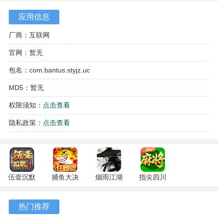
应用信息
厂商：互联网
官网：暂无
包名：com.bantus.styjz.uc
MD5：暂无
权限须知：
点击查看
隐私政策：
点击查看
游戏特色
1、玩家们可以在这里体验到沉浸式的主线剧情，在这里所用
英雄角色都将掌握在你的手中。
伍壹沉默
捕鱼大决
烟雨江湖
指尖四川
专属 4.5.1
战
1.124.71989
麻将
2、该游戏图文并茂高度还原了隋唐时期的经典历史人文事
安卓版
122.7.291
安卓版
7.10.604
热门推荐
故，即使在当今的游戏内也能让玩家留下深刻的印象。
安卓版
安卓版