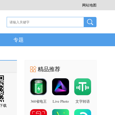
网站地图
专题
精品推荐
360省电王
Live Photo
文字转语
下载
图片 安卓
7.2.8 安卓
音助手 安
版
版
卓版