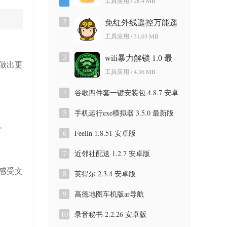
工具应用 / 28.4 MB
版
2
免红外线遥控万能遥
控app 3.9.8.420 安卓
工具应用 / 31.03 MB
版
3
wifi暴力解锁 1.0 最
做出更
新版
工具应用 / 4.36 MB
4
谷歌四件套一键安装包 4.8.7 安卓
版
5
手机运行exe模拟器 3.5.0 最新版
。
6
Feelin 1.8.51 安卓版
7
近邻社配送 1.2.7 安卓版
感受文
8
英得尔 2.3.4 安卓版
9
高德地图车机版ar导航
9.1.0.600087 安卓版
10
录音秘书 2.2.26 安卓版