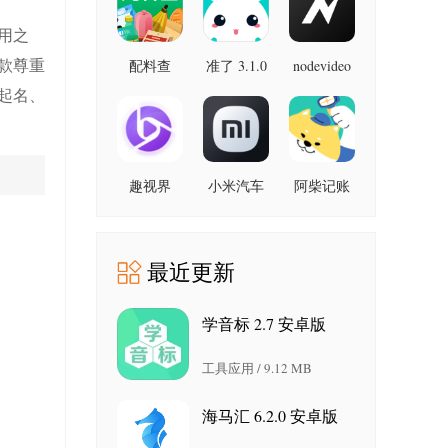
最新版
用之
款尊重
配料查
准了 3.1.0
nodevideo
8.8.0 最新
3.0.1 官方
最新版
起名、
版
版
趣视界
小米汽车
阿柴记账
1.0.8
4.0.6-
1.8.0 最新
20260603
版
手机版
最近更新
学音标 2.7 安卓版
工具应用 / 9.12 MB
海马汇 6.2.0 安卓版