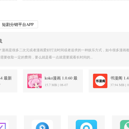
短剧分销平台APP
载
些？漫画是很多二次元或者漫画爱好打法时间或者追求的一种娱乐方式，如今很多漫画
需要收取一定的费用，要么就是看一点就需要观看长时间的...
.44 最新
koko漫画 1.0.60 最
书漫阁 1.
新版
7
15.7 MB |
08-07
37.94 MB |
0