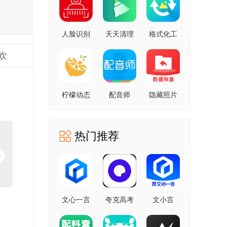
人脸识别
天天清理
格式化工
云平台 安
安卓版
厂 安卓版
欢
卓版
柠檬动态
配音师
隐藏照片
壁纸 1.0.0
4.3.0 安卓
恢复
安卓版
版
1.2.11805
安卓版
热门推荐
文心一言
夸克高考
文小言
4.0
10.14.6.1121
5.16.0.10
5.16.0.10
最新版
安卓版