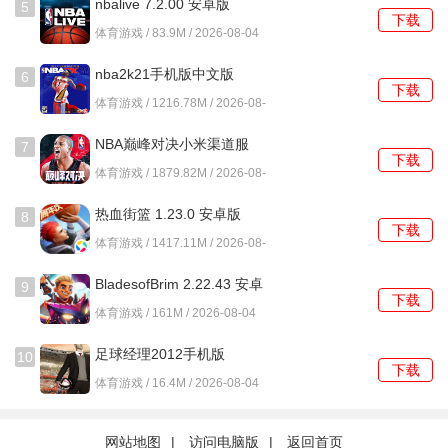
nbalive 7.2.00 安卓版
5
下载
体育游戏 / 83.9M / 2026-08-04
5、全新操作手感
nba2k21手机版中文版
6
优化后的操作方式让玩家可以更轻松地进行各种复杂的操
下载
35.0.9 安卓版
体育游戏 / 1216.78M / 2026-08-
作，提升了比赛的流畅性，确保每一次投篮和传球都能得心
04
应手。
NBA巅峰对决小米渠道服
7
下载
1.12.0 安卓版
体育游戏 / 1879.82M / 2026-08-
游戏玩法
04
热血街篮 1.23.0 安卓版
8
在辉煌生涯模式中，玩家将扮演一名新秀，从选秀开始，逐
下载
体育游戏 / 1417.11M / 2026-08-
步提升自己的能力。通过参加各种比赛和训练，积累经验
04
值，解锁新的技能和装备。玩家需要在比赛中表现出色，赢
BladesofBrim 2.22.43 安卓
9
下载
得球迷的支持和球队的认可，最终成为NBA的超级巨星。每
版
体育游戏 / 161M / 2026-08-04
场比赛都有不同的挑战，玩家需要根据对手的特点制定战
足球经理2012手机版
术，灵活运用球员的招牌技能。
10
下载
体育游戏 / 16.4M / 2026-08-04
王朝模式则是一个更具策略性的玩法，玩家需要管理整个球
队的运营，包括球员的交易、训练和战术安排。通过合理的
网站地图
|
访问电脑版
|
返回首页