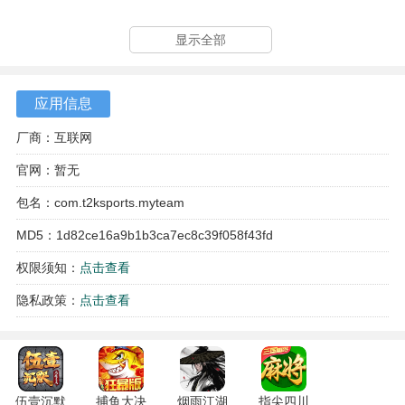
3、游戏内的解说和场边细节都非常引人入胜，仿佛让玩家置
显示全部
身于真实的NBA赛场，享受每一次扣篮和三分球的快感。
4、全新的操作方式大大提升了游戏的流畅性，玩家可以轻松
应用信息
掌握各种技巧，享受更加顺畅的移动游戏体验。
厂商：互联网
官网：暂无
包名：com.t2ksports.myteam
MD5：1d82ce16a9b1b3ca7ec8c39f058f43fd
权限须知：
点击查看
隐私政策：
点击查看
伍壹沉默
捕鱼大决
烟雨江湖
指尖四川