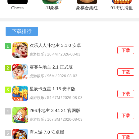
行发牌流程。如果连续三次发牌都没有人叫地主，则第三次
Chess
JJ象棋
象棋合集红
91街机捕鱼
发牌时不会重新发牌，默认选择优先选择的玩家以1分成为地
4.9.25-
6.01.01 官
包版
5.5.2.0 安
googleplay
方版
1.18.10 最
卓版
主。
官方版
新版
下载排行
通常在日常生活中推荐使用叫分模式;在这种模式中，一些规
则可能适用于特定地区或规则，当手中有两张大小王或四个2
欢乐人人斗地主 3.1.0 安卓
1
下载
版
时必须要求最高3分，或者前两位都不点时一位可以选择3 分
桌游娱乐 / 26.4M / 2026-08-03
或不点等等附加条件;在确定了谁是地主之后，从该位置开始
赛赛斗地主 2.1 正式版
2
决定是否要加倍等其他类似附加条件。
下载
桌游娱乐 / 96M / 2026-08-03
确定了谁是地主之后，在亮出三张底牌后，所有人都可以看
星辰卡五星 1.15 安卓版
3
到底牌。地主收取底牌并开始出牌。之后每一轮由上轮出牌
下载
桌游娱乐 / 54.67M / 2026-08-03
最大的玩家先出牌(一轮指其他玩家都不能打过上一位玩家的
出牌)，优先出牌的玩家可以打任何合理的组合，而其他两个
266斗地主 3.44.31 官网版
4
下载
玩家必须按照相同组合、炸弹或火箭接拍，下一个玩家必须
桌游娱乐 / 167.8M / 2026-08-03
打过上一个玩家。如果没有能够压过上一个玩家的组合，则
唐人游 7.0 安卓版
必须选择不出。直到有一位玩家打完所有手中的牌为止，游
5
下载