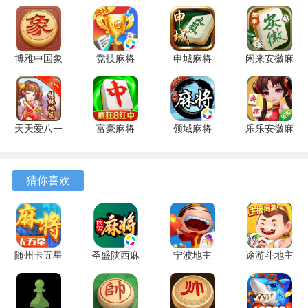
确定地主。可以选择一位玩家优先选择叫地主(通常不建议使
用亮出一张底牌给第一个或第二个抓到该底牌的玩家优先叫
博雅中国象
竞技麻将
申城麻将
闲来安徽麻
地主)，叫地主有两种方式可选。
棋 4.3.1 安
1.20 安卓
1.0.5 安卓
将 201.0.7
第一种是叫抢模式：从优先选择叫地主的玩家开始依次操
卓版
版
版
官方版
作。如果前面没有人叫地主，则后面的玩家可以选择叫或不
叫;如果前面有人已经叫了地主，则后面的玩家可以选择抢或
天天爱八一
富豪麻将
领域麻将
乐乐安徽麻
不抢。每个玩家只有一次机会来进行叫/抢地主。如果所有人
字牌 6.0.1
7.0720 安
3.4 最新版
将 6.0.1 安
手机版
卓版
卓版
都没有叫/抢地主，则重新进行发牌流程。如果连续三次发牌
猜你喜欢
都没有人叫地主，则第三次发牌时不会重新发牌，默认选择
优先选择的玩家为地主。
第二种是叫分模式：从优先选择叫地主的玩家开始依次操
作。每个玩家可以选择叫1分、2分、3分或不叫。后面的玩家
随州卡五星
圣盛陕西麻
宁波地主
途游斗地主
只能叫比前面玩家多的分数，每个人只有一次机会来进行叫
1.15 安卓
将 5.0 官方
8.9.2 安卓
3.6.0720
分。当有一个玩家叫了3分时，该玩家立即成为地主，后面的
版
版
版
最新版
玩家不能再叫分。如果所有人都没有叫任何分数，则重新进