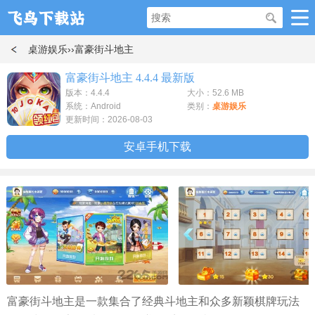
桌游娱乐
››富豪街斗地主
富豪街斗地主 4.4.4 最新版
版本：4.4.4
大小：52.6 MB
系统：Android
类别：
桌游娱乐
更新时间：2026-08-03
安卓手机下载
富豪街斗地主是一款集合了经典斗地主和众多新颖棋牌玩法