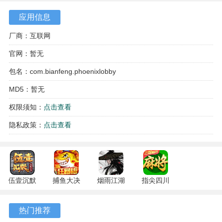
应用信息
厂商：互联网
官网：暂无
包名：com.bianfeng.phoenixlobby
MD5：暂无
权限须知：
点击查看
富豪街斗地主怎么玩？
隐私政策：
点击查看
使用一副包含大小王在内的54张牌进行游戏，参与游戏的人
数为3人。在发牌阶段，随机选择一位玩家开始，按逆时针方
向循环抓取牌，直到剩下3张牌作为底牌，每个人最终会拥有
17张手牌。
伍壹沉默
捕鱼大决
烟雨江湖
指尖四川
为了公平起见，在确定谁先抓牌的玩家之后，该玩家的下家
专属 4.5.1
战
1.124.72274
麻将
安卓版
122.7.291
安卓版
7.10.604
负责洗牌，该玩家的上家负责切牌。可以确保公平性(顺时针
热门推荐
安卓版
安卓版
方向下一个人是上家，逆时针方向下一个人是下家)。