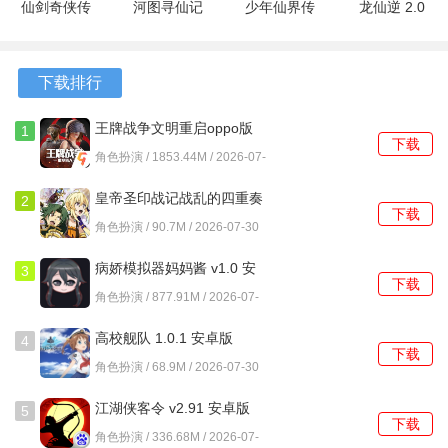
仙剑奇侠传
河图寻仙记
少年仙界传
龙仙逆 2.0
4单机版 安
2.2.0 安卓
1.1.10 安卓
最新版
在游戏的初期，玩家可以选择自己喜欢的职业，职业的选择
卓版
版
版
将直接影响后续的游戏体验。每个职业都有独特的技能树，
下载排行
玩家可以根据自己的喜好进行技能的学习和升级。随着等级
的提升，玩家会解锁更多的技能和更强大的职业能力，提升
王牌战争文明重启oppo版
1
下载
战斗力。
本 12.5 安卓版
角色扮演 / 1853.44M / 2026-07-
30
副本是游戏的重要组成部分，玩家可以与好友组队挑战各种
皇帝圣印战记战乱的四重奏
2
下载
副本，每个副本都有独特的Boss和丰富的奖励。通过团队合
1.0.0 安卓版
角色扮演 / 90.7M / 2026-07-30
作，玩家可以克服强大的敌人，获取稀有的装备和道具，提
病娇模拟器妈妈酱 v1.0 安
升角色的实力。
3
下载
卓版
角色扮演 / 877.91M / 2026-07-
心法系统为游戏增添了新的玩法，玩家可以通过收集秘籍来
30
高校舰队 1.0.1 安卓版
提升角色的属性。每本秘籍都有不同的技能和效果，玩家需
4
下载
要根据自己的需求进行选择和升级，提升战斗能力。在战斗
角色扮演 / 68.9M / 2026-07-30
中合理运用心法，可以让战斗更加轻松。
江湖侠客令 v2.91 安卓版
5
下载
飞行器的使用让玩家能够在空中进行战斗，玩家可以通过飞
角色扮演 / 336.68M / 2026-07-