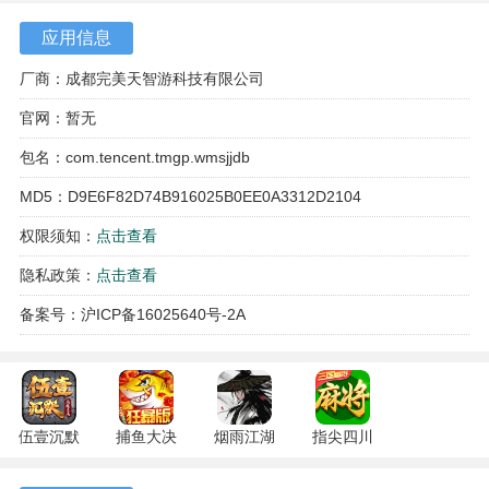
局限。
应用信息
4、庞大的地图设计让玩家可以尽情探索，超60,000k㎡的无
缝场景让你在奇幻的大陆上自由驰骋，发现隐藏的秘密。
厂商：成都完美天智游科技有限公司
官网：暂无
包名：com.tencent.tmgp.wmsjjdb
MD5：D9E6F82D74B916025B0EE0A3312D2104
权限须知：
点击查看
隐私政策：
点击查看
备案号：沪ICP备16025640号-2A
游戏特色
伍壹沉默
捕鱼大决
烟雨江湖
指尖四川
1、职业系统丰富多样，玩家可以选择不同的职业进行游戏，
专属 4.5.1
战
1.124.71989
麻将
每个职业都有独特的技能树，玩家可以根据自己的喜好进行
安卓版
122.7.291
安卓版
7.10.604