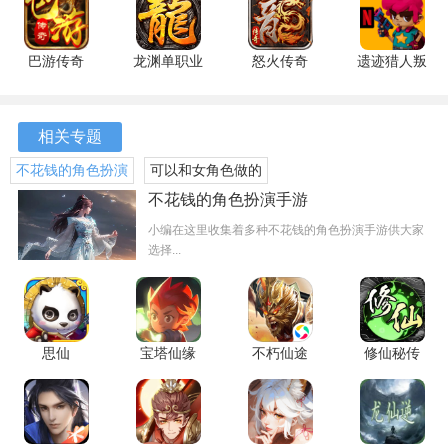
2、独特的飞行机制
版
安卓版
安卓版
飞行器设定让玩家能够在空中自由飞翔，打破了传统
巴游传奇
龙渊单职业
怒火传奇
遗迹猎人叛
MMORPG的战斗局限，带来了空中对战的全新体验，玩家可
安卓版
传奇 最新
最新版
军崛起
以在空中与敌人展开激烈的战斗，享受不同于地面战斗的快
版
1.1.3 最新
感。
版
相关专题
3、动态的游戏世界
不花钱的角色扮演
可以和女角色做的
手游
手游
不花钱的角色扮演手游
游戏中拥有超大的开放世界，玩家可以自由探索，地图中的
小编在这里收集着多种不花钱的角色扮演手游供大家
每一个角落都充满了惊喜和挑战，动态的天气和季节变化让
选择...
每一次冒险都充满新鲜感。
4、丰富的社交系统
玩家可以在游戏中与其他玩家互动，组建公会，参与帮派战
思仙
宝塔仙缘
不朽仙途
修仙秘传
等多种社交活动，增进与朋友之间的联系，享受团队合作的
1.0.0.0 安
1.0 最新版
1.0.2 安卓
安卓版
卓版
版
乐趣。
游戏玩法