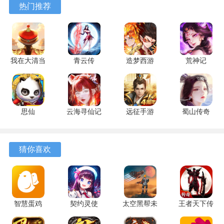
热门推荐
发展。
安卓版
安卓版
2、心法系统为游戏增添了新的玩法，玩家可以通过收集秘籍
来提升角色属性，增加战斗的策略性和深度。
我在大清当
青云传
造梦西游
荒神记
3、游戏中有多种不同的团队副本，玩家可以与其他玩家组
皇帝
17.8.0 安卓
OL 16.6.2
1.0.2 官方
队，体验合作的乐趣，挑战强大的敌人，获取丰厚的奖励。
10.8.0.0 官
版
安卓版
版
方版
4、季节变化和天气系统让游戏世界更加生动，玩家在不同的
思仙
云海寻仙记
远征手游
蜀山传奇
季节和天气中进行冒险，会有不同的体验和感受。
1.0.0.0 安
2.0.0 安卓
1.90.1 安卓
1.16.08 手
卓版
版
版
机版
游戏优势
猜你喜欢
1、深度的职业发展系统
完美世界手游的职业系统非常丰富，玩家可以选择多种不同
的职业，每个职业都有独特的技能和发展路径，能够根据自
智慧蛋鸡
契约灵使
太空黑帮未
王者天下传
己的兴趣进行深度发展，享受角色成长的乐趣。
4.3.7 安卓
51fb33448ee4c97a57d9440311c35142
来之战 1.4
奇 安卓版