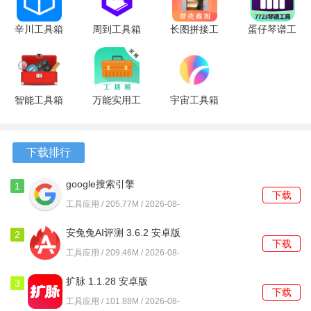
知，帮助用户第一时间采取措施，保障安全。
辛川工具箱
周到工具箱
长图拼接工
蛋仔琴谱工
4、设备管理便捷
11.3 安卓
1.1.5 安卓
具
具 安卓版
版
版
20.1.2017
通过云视通，轻松管理所有监控设备，支持远程重启、系统
安卓版
信息查看等操作，提升管理效率。
智能工具箱
万能实用工
宇宙工具箱
20.9 安卓
具
2.9.4 安卓
软件功能
版
20.2.10017
版
安卓版
1、支持查看录像机系统信息，用户可随时了解设备状态，确
下载排行
保监控系统正常运行。
google搜索引擎
1
下载
2、提供远程重启录像机的功能，方便用户在遇到问题时快速
17.41.13.ve.x86_64 官方
工具应用 / 205.77M / 2026-08-
版
恢复设备运行。
06
安兔兔AI评测 3.6.2 安卓版
2
下载
3、具备摄像机虚焦检测报警配置，帮助用户及时发现并解决
工具应用 / 209.46M / 2026-08-
设备故障，确保监控画面清晰。
06
扩脉 1.1.28 安卓版
3
4、支持设备转移及远程运维首页提醒，用户不再错过重要的
下载
工具应用 / 101.88M / 2026-08-