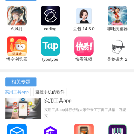
软件优势
Ai风月
carling
豆包 14.5.0
哪吒浏览器
1、实时监控与录像回放
1.12.20 最
3.6.50.486
最新版
10.7.90 手
新版
官方版
机版
随时查看实时监控画面，确保对周围环境的及时掌控。同
时，支持录像回放功能，让您不再错过任何重要时刻，随时
悟空浏览器
typetype
快看视频
吴签磁力 2
回顾监控内容。
17.9.0 官方
2.96.9-
1.2 安卓版
安卓版
版
rel#100100
2、多播技术支持
最新版
相关专题
通过多播技术，云视通能够支持多个用户同时连接，最大化
实用工具app
监控手机的软件
利用网络带宽，满足多人同时观看的需求，适合家庭和企业
实用工具app
用户。
实用工具app排行榜给大家带来了宇宙工具箱、万能
实...
3、智能报警系统
云视通具备智能报警功能，能够及时监测异常情况并推送通