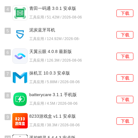
待办消息，提升使用体验。
06
青田一码通 3.0.1 安卓版
4
5、优化云台操控功能，提升用户在操作过程中的流畅感，确
下载
工具应用 / 51.42M / 2026-08-06
保监控范围的全面覆盖。
泥炭蓝牙耳机
5
6、新增离线推送功能，在未连接网络时也能收到重要的报警
下载
SOUNDPEATS 2.4.18
工具应用 / 124.92M / 2026-08-
消息，确保信息不遗漏。
06
天翼云眼 4.0.8 最新版
6
下载
常见问题及解决方法
工具应用 / 126.3M / 2026-08-06
1、如何解决软件连接不上的问题?
抹机王 10.0.3 安卓版
7
下载
请检查您的网络连接是否正常，确保设备处于联网状态。如
工具应用 / 5.88M / 2026-08-06
果问题依然存在，可以尝试重启软件或设备，重新进行连
batterycare 3.1.1 手机版
8
接。
下载
工具应用 / 4.5M / 2026-08-06
2、录像回放时出现卡顿现象怎么办?
8233游戏盒 v1.1 安卓版
9
下载
建议检查您的网络带宽是否足够，尝试在网络状况良好的环
工具应用 / 38.3M / 2026-08-06
境下进行录像回放，或者调整录像画质以提升流畅度。
遥控精灵 5.4.4.3 安卓版