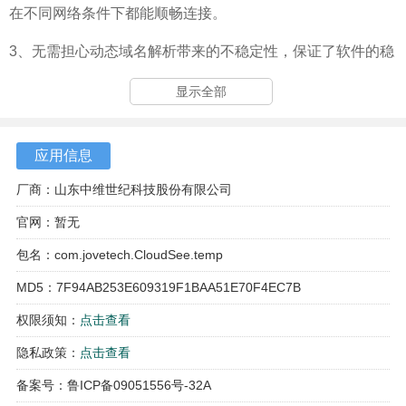
在不同网络条件下都能顺畅连接。
3、无需担心动态域名解析带来的不稳定性，保证了软件的稳
定性，让用户使用更安心。
显示全部
4、实现一键远程监控，用户只需输入设备号码即可轻松连
接，真正做到即插即用，免去繁琐的设置过程。
应用信息
厂商：山东中维世纪科技股份有限公司
官网：暂无
包名：com.jovetech.CloudSee.temp
MD5：7F94AB253E609319F1BAA51E70F4EC7B
权限须知：
点击查看
隐私政策：
点击查看
备案号：鲁ICP备09051556号-32A