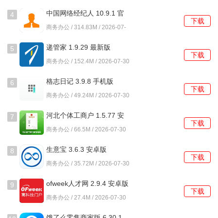
记录和整理信息。
中国网络经纪人 10.9.1 官
4
下载
方版
6、翻译小助手，通过拍照或导入文本实现即时翻译，满足多
商务办公 / 314.83M / 2026-07-
30
语言需求。
递管家 1.9.29 最新版
5
下载
商务办公 / 152.4M / 2026-07-30
常见问题及解决方法
格志日记 3.9.8 手机版
6
1、软件无法识别图片中的文字怎么办?
下载
商务办公 / 49.24M / 2026-07-30
请确保图片清晰且光线充足，避免使用模糊或低对比度的图
河北个体工商户 1.5.77 安
片。如果问题仍然存在，尝试重新拍摄并导入新的图片。
7
下载
卓版
商务办公 / 66.5M / 2026-07-30
2、如何调整识别后的文字排版?
生意宝 3.6.3 安卓版
8
下载
在识别完成后，您可以使用智能排版功能，软件会自动优化
商务办公 / 35.72M / 2026-07-30
文字布局，您也可以手动进行微调以满足个人需求。
ofweek人才网 2.9.4 安卓版
9
3、录音转文字的准确率低怎么办?
下载
商务办公 / 27.4M / 2026-07-30
请确保录音环境安静，避免背景噪音。如果录音质量不佳，
饿了么零售商家版 6.30.1