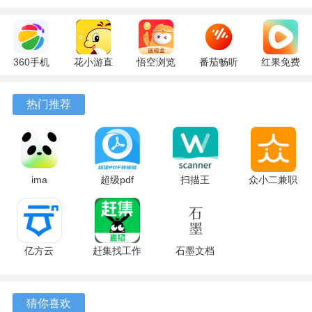
360手机
花小游直
悟空浏览
番茄畅听
红果免费
助手
播
器 17.6.0
6.6.0.32
短剧
10.13.27
17.9.56
官方版
最新版
7.2.9.32
热门推荐
最新版
最新版
安卓版
ima
超级pdf
扫描王
众小二兼职
2.6.3.0417
1.7.2 安卓
3.1.1.3 官
平台 4.3.2
官方版
版
方版
安卓版
亿方云
赶集找工作
石墨文档
5.0.6 最新
10.60.10
3.17.55 最
版
最新版
新版
猜你喜欢