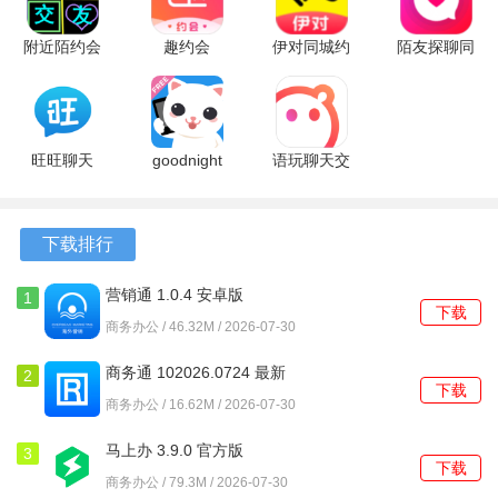
4、强大的修复和编辑功能
附近陌约会
趣约会
伊对同城约
陌友探聊同
软件不仅能识别文字，还支持对老照片进行修复和上色，轻
交友APP
5.35.0 最新
会app
城约会
松处理各种图像问题，提升视觉效果。
8.8.2 安卓
版
8.6.200 安
7.0.0 安卓
版
卓版
版
软件功能
旺旺聊天
goodnight
语玩聊天交
1、拍照识字功能，用户只需拍摄需要识别的文字，软件便能
3.6.5 安卓
聊天软件
友软件
快速识别并提取内容。
版
1.290.0 最
2.62.1 安卓
新版
版
下载排行
2、导入图片识别功能，支持用户将已有的图片文件导入进行
文字识别，方便快捷。
营销通 1.0.4 安卓版
1
下载
商务办公 / 46.32M / 2026-07-30
3、表格识别功能，能够将复杂的表格信息转化为可编辑的文
本，极大地方便了数据处理。
商务通 102026.0724 最新
2
下载
版
商务办公 / 16.62M / 2026-07-30
4、智能排版功能，识别后自动排版，使得文档内容更加整洁
美观，提升了整体的阅读体验。
马上办 3.9.0 官方版
3
下载
商务办公 / 79.3M / 2026-07-30
5、录音转文字功能，支持将音频文件转换为文字，方便用户