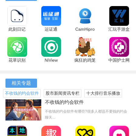
软件优势
1、全方位的文件处理能力
此刻日记
运证通
CamHipro
汇玩手游盒
2.2.1 安卓
3.0.4 最新
2.6.47 最新
子 安卓版
软件不仅支持文字识别，还具备PDF处理、图片格式转换等
版
版
版
多种功能，在一个平台上完成多种任务，减少了使用多个工
具的麻烦。
花草识别
NiView
疯狂的鸡笼
中国护士网
1.1.8 最新
2.1.6 安卓
1.0.121 安
8.1.0 手机
2、智能化的识别技术
版
版
卓版
版
采用先进的图像识别技术，软件能够准确识别图片中的文
相关专题
字，无论是打印文本还是手写内容，都能高效提取。
不收钱的约会软件
股市新闻资讯专栏
十大排行音乐播放
器
不收钱的约会软件
3、便捷的音频转文字功能
不收钱的约会软件有哪些?很多人都说不要钱的约会
将录音文件直接转换为文字，节省了手动输入的时间，适合
聊天...
会议记录和讲座内容的整理。