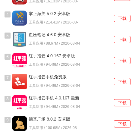
工具应用 / 161.33M / 2026-08-
1. tiptop游戏盒子注重用户体验，优化了下载和更新流程，使
04
玩家能够快速获取所需游戏，节省时间。
掌上海关 5.0.2 安卓版
4
下载
工具应用 / 214.41M / 2026-08-
2. 玩家在社区中可以找到志同道合的朋友，共同探讨游戏策
04
略，分享游戏乐趣，增强了社交互动的乐趣。
血压笔记 4.6.0 安卓版
5
下载
工具应用 / 88.67M / 2026-08-04
3. 通过社区驱动的评价机制，玩家能够发现更多优质游戏，
获得更深层次的理解与乐趣。
红手指云 4.0.167 安卓版
6
下载
工具应用 / 94.49M / 2026-08-04
4. 提供的游戏资源均为正版，放心下载，避免盗版游戏带来
的风险，确保了游戏体验的安全性。
红手指云手机免费版
7
下载
4.0.167 最新版
工具应用 / 94.49M / 2026-08-04
使用教程
红手指云手机 4.0.167 最新
8
1. 打开tiptop应用：安装完成后，点击tiptop应用图标启动程
下载
版
工具应用 / 94.49M / 2026-08-04
序。
德基广场 8.0.2 安卓版
9
2. 进入注册页面：在欢迎界面或者首页，找到并点击【登录/
下载
工具应用 / 100.68M / 2026-08-
注册】按钮。如果已有账号，可以直接输入信息登录；如果
04