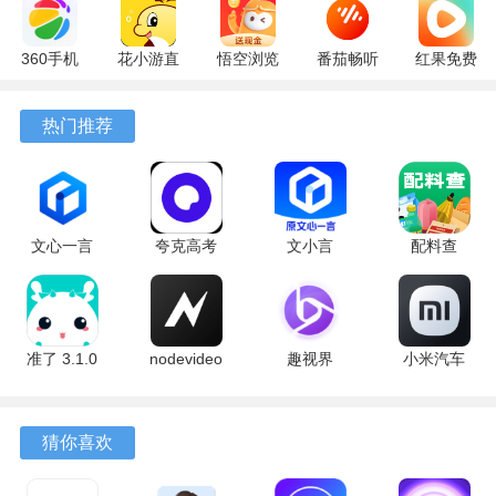
360手机
花小游直
悟空浏览
番茄畅听
红果免费
助手
播
器 17.9.0
6.6.2.32
短剧
10.13.27
17.9.56
官方版
最新版
7.3.1.32
热门推荐
最新版
最新版
安卓版
文心一言
夸克高考
文小言
配料查
4.0
10.14.6.1121
5.16.0.10
3.0.1 官方
5.16.0.10
最新版
安卓版
版
最新版
准了 3.1.0
nodevideo
趣视界
小米汽车
最新版
8.8.0 最新
1.0.8
4.0.6-
版
20260603
手机版
猜你喜欢