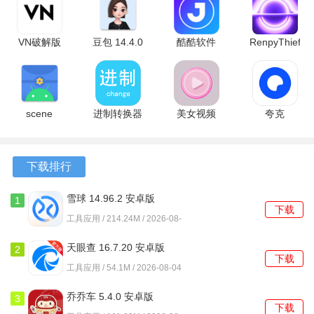
软件功能
VN破解版
豆包 14.4.0
酷酷软件
RenpyThief
1.
海量游戏资源
：tiptop提供了丰富多样的游戏选择，在平台
2.17.0 最新
最新版
5.0.0 安卓
3.1.9 安卓
上找到各类热门游戏，随时随地畅玩。
版
版
版
2.
游戏资讯与攻略
：获取最新的游戏动态和详细的攻略，帮
scene
进制转换器
美女视频
夸克
助他们更好地掌握游戏技巧。
6.3.12 final
6.5 安卓版
1.1.7 安卓
10.14.6.1121
安卓版
版
最新版
3.
社区互动
：在平台上自由发表对游戏的看法，参与讨论，
分享攻略和心得，增强互动体验。
下载排行
4.
安全下载服务
：所有游戏均来自官方渠道，确保用户下载
雪球 14.96.2 安卓版
1
下载
的游戏安全可靠，享受无忧的游戏体验。
工具应用 / 214.24M / 2026-08-
04
5.
专业测评与推荐
：资深游戏达人会为用户提供详尽的游戏
天眼查 16.7.20 安卓版
2
下载
测评，帮助他们选择适合自己的游戏，提升整体体验。
工具应用 / 54.1M / 2026-08-04
软件特色
乔乔车 5.4.0 安卓版
3
下载