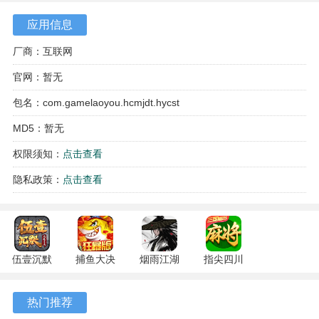
应用信息
厂商：互联网
官网：暂无
游戏特色
包名：com.gamelaoyou.hcmjdt.hycst
MD5：暂无
1、这款游戏需要玩家运用自己的智慧和策略来取胜，非常考
验玩家的技巧和思考能力。
权限须知：
点击查看
2、这款游戏还能赚取真实的红包奖励，吸引了众多玩家的参
隐私政策：
点击查看
与。
3、这款游戏无需注册即可畅玩，非常受到全民玩家的喜爱。
4、开局时就能获得好牌，炸弹还可以翻倍无上限，让你的胜
伍壹沉默
捕鱼大决
烟雨江湖
指尖四川
专属 4.5.1
战
1.124.71989
麻将
率大大提高。
安卓版
122.7.291
安卓版
7.10.604
热门推荐
安卓版
安卓版
游戏描述