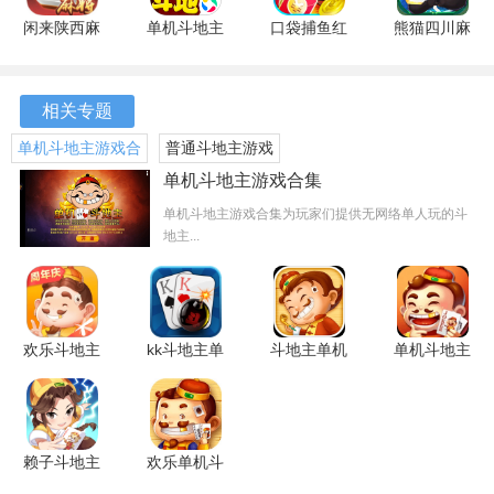
闲来陕西麻
单机斗地主
口袋捕鱼红
熊猫四川麻
将
(六月)边锋
包版 2.1.0
将
201.4.17
精简版
官方版
201.0.65
最新版
7.1.15 安卓
安卓版
相关专题
版
单机斗地主游戏合
普通斗地主游戏
集
单机斗地主游戏合集
单机斗地主游戏合集为玩家们提供无网络单人玩的斗
地主...
欢乐斗地主
kk斗地主单
斗地主单机
单机斗地主
单机版
机版 4.8 无
版
欢乐版
8.056.016
敌版
8.32.117
9.02.345
安卓版
安卓版
安卓版
赖子斗地主
欢乐单机斗
单机版
地主