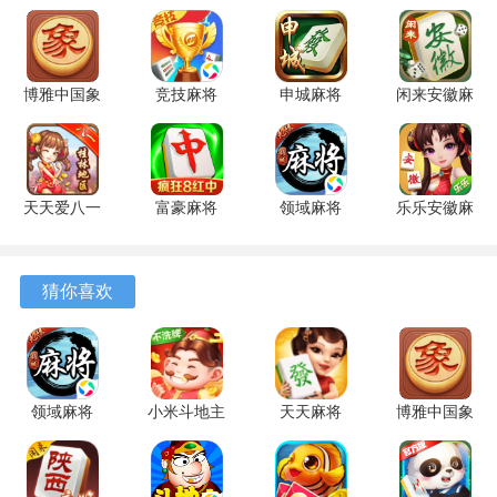
1、游戏还拥有多种玩法，包括斗地主、欢斗、二斗、赖子和
闪电，满足了不同玩家的需求。
博雅中国象
竞技麻将
申城麻将
闲来安徽麻
2、游戏中有千万真人玩家，你可以随时随地与他们进行真人
棋 4.3.1 安
1.20 安卓
1.0.5 安卓
将 201.0.7
联网PK，体验刺激的对战乐趣。
卓版
版
版
官方版
3、好彩斗地主是一款专为斗地主爱好者打造的神器。
天天爱八一
富豪麻将
领域麻将
乐乐安徽麻
4、游戏的画面精美，界面简洁，功能丰富，动画流畅，给玩
字牌 6.0.1
7.0720 安
3.4 最新版
将 6.0.1 安
手机版
卓版
卓版
家带来了极佳的游戏体验。
猜你喜欢
游戏说明
1、游戏还提供智能打牌辅助，让玩家更加轻松地取胜。
2、好彩斗地主是一款非常好玩且充满挑战的赢话费游戏。
领域麻将
小米斗地主
天天麻将
博雅中国象
3.4 最新版
3.0.11 安卓
2.2.5 安卓
棋 4.3.1 安
3、无论你是斗地主的新手还是老手，都能在这款游戏中找到
版
版
卓版
乐趣。