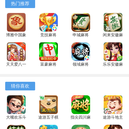
热门推荐
悦地享受窝在沙发里打牌的感觉。
安卓版
安卓版
有乐斗地主电视版兑换码2024
YLDDZ666
博雅中国象
竞技麻将
申城麻将
闲来安徽麻
棋 4.3.1 安
1.20 安卓
1.0.5 安卓
将 201.0.7
YLDDZ888
卓版
版
版
官方版
DDZ123
天天爱八一
富豪麻将
领域麻将
乐乐安徽麻
有乐斗地主兑换码有时间限制，请及时兑换领取！
字牌 6.0.1
7.0720 安
3.4 最新版
将 6.0.1 安
手机版
卓版
卓版
有乐斗地主电视版游戏特色
猜你喜欢
1、 多种玩法：除了传统的经典斗地主规则外，还新增了多
种创新玩法供玩家选择。
2、 智能匹配对手：系统会根据你当前的实力自动匹配适合
大嘴欢乐斗
途游五子棋
指尖四川麻
途游斗地主
你挑战的对手，保证公平竞技。
地主 1.3.1
5.564 最新
将
3.6.0720