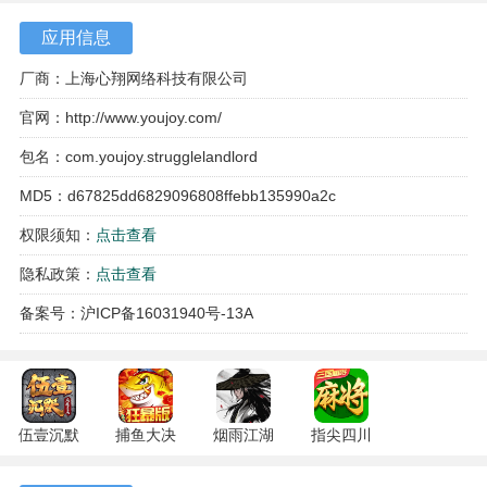
应用信息
厂商：上海心翔网络科技有限公司
官网：
http://www.youjoy.com/
包名：com.youjoy.strugglelandlord
有乐斗地主电视版游戏亮点
MD5：d67825dd6829096808ffebb135990a2c
1、 精心制作：有乐斗地主电视版由专业团队倾力打造，保
权限须知：
点击查看
证了高质量的游戏画面和音效。
隐私政策：
点击查看
2、 少占内存：该游戏仅占用几十M的内存，下载安装方便快
备案号：沪ICP备16031940号-13A
捷。
3、 适配电视遥控器：有乐斗地主电视版基于电视遥控器深
度定制，利用方向、确定、返回以及菜单键等按键进行操
作。
伍壹沉默
捕鱼大决
烟雨江湖
指尖四川
专属 4.5.1
战
1.124.72274
麻将
4、 轻松操作：使用遥控器进行操作简单易懂，让你轻松愉
安卓版
122.7.291
安卓版
7.10.604