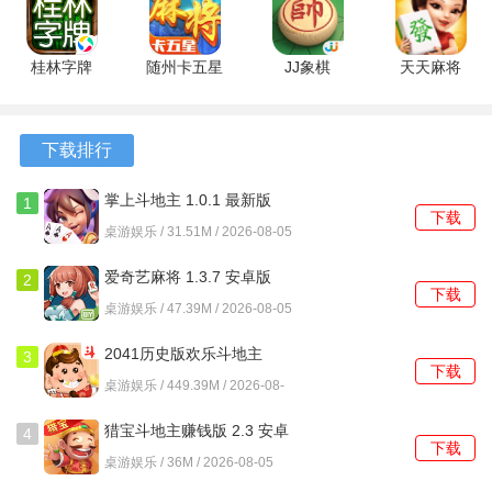
安卓版
版
7.10.604
最新版
3、 社交互动：游戏内置实时聊天功能，让你与其他玩家进
安卓版
行互动、交流。
桂林字牌
随州卡五星
JJ象棋
天天麻将
4、 丰富奖励：完成任务、赢取比赛将获得丰厚的游戏奖
1.0.22.729
1.15 安卓
6.01.01 官
2.2.5 安卓
励，让你不断提升等级。
安卓版
版
方版
版
下载排行
游戏玩法
掌上斗地主 1.0.1 最新版
1
1、 玩家可以选择经典斗地主或其他创新玩法进行游戏。
下载
桌游娱乐 / 31.51M / 2026-08-05
2、 使用电视遥控器的方向键来选择牌，并用确定键出牌。
爱奇艺麻将 1.3.7 安卓版
2
下载
3、 在规定时间内出完手中的牌即可获胜，击败对手成为最
桌游娱乐 / 47.39M / 2026-08-05
强斗地主。
2041历史版欢乐斗地主
3
下载
8.056.016 官方版
游戏简评
桌游娱乐 / 449.39M / 2026-08-
05
有乐斗地主电视版通过深度定制电视遥控器操作方式，为用
猎宝斗地主赚钱版 2.3 安卓
4
下载
版
户带来了更加便捷舒适的体验。其精美的画面和音效、多样
桌游娱乐 / 36M / 2026-08-05
化的玩法以及与其他玩家社交互动都使得这款游戏非常值得