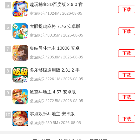
趣玩捕鱼3D百度版 2.9.0 官
5
一试。无论是独自享受轻松愉悦的打牌时光还是与朋友一起
下载
方版
桌游娱乐 / 1024M / 2026-08-05
竞技PK，有乐斗地主电视版都能满足你对斗地主游戏的需
求。
大眼捉鸡麻将 7.76 安卓版
6
下载
桌游娱乐 / 80.35M / 2026-08-05
游戏更新
集结号斗地主 10006 安卓
7
1、上线更多超值优惠礼包;
下载
版
桌游娱乐 / 205.8M / 2026-08-05
2、修复一些牌局内BUG;
多乐够级通用版 2.31.2 手
8
下载
机版
3、优化部分界面的UI显示;
桌游娱乐 / 226.1M / 2026-08-05
4、提升游戏整体流畅度。
波克斗地主 4.57 安卓版
9
下载
桌游娱乐 / 272.5M / 2026-08-05
零点欢乐斗地主 安卓版
10
下载
桌游娱乐 / 39.5M / 2026-08-05