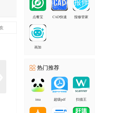
点餐宝
CAD快速
报修管家
v4.6.7 最
看图画图
2.3.32 官
欢
新版
3.9.8 最新
方版
版
画加
3.24.0 手
机版
热门推荐
ima
超级pdf
扫描王
2.6.3.0417
1.7.2 安卓
3.1.1.3 官
官方版
版
方版