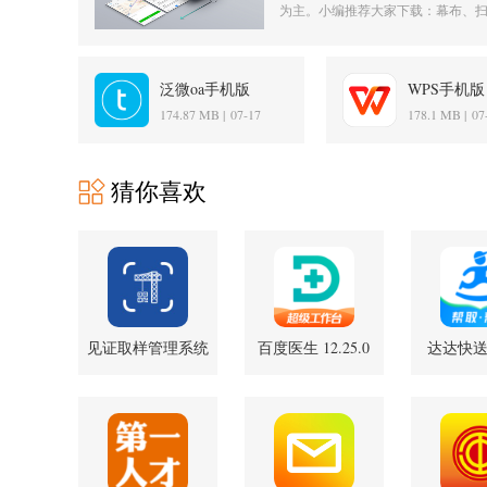
为主。小编推荐大家下载：幕布、扫描全能
泛微oa手机版
WPS手机版 2
4.0.236.20251217 安
手机版
174.87 MB |
07-17
178.1 MB |
07
卓版
猜你喜欢
见证取样管理系统
百度医生 12.25.0
达达快
1.1.2 安卓版
官方版
9.29.