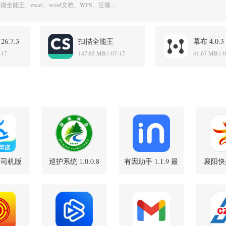
王、excel、word文档、WPS、泛微...
6.7.3
扫描全能王
幕布 4.0.
7.22.5.2607240000
-17
147.65 MB |
07-17
41.67 MB |
0
最新版
送司机版
巡护系统 1.0.0.8
有因助手 1.1.9 最
襄阳快
0 官方版
安卓版
新版
2.3.0