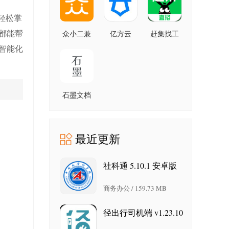
轻松掌
都能帮
众小二兼
亿方云
赶集找工
职平台
5.0.6 最新
作
智能化
4.3.2 安卓
版
10.60.10
最新版
版
石墨文档
3.17.55 最
新版
最近更新
社科通 5.10.1 安卓版
商务办公 / 159.73 MB
径出行司机端 v1.23.10
安卓版