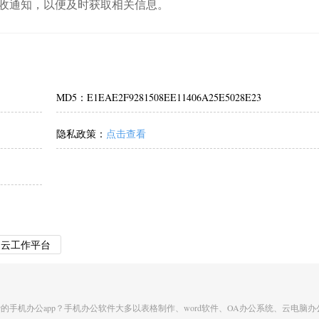
收通知，以便及时获取相关信息。
MD5：E1EAE2F9281508EE11406A25E5028E23
隐私政策：
点击查看
云工作平台
手机办公app？手机办公软件大多以表格制作、word软件、OA办公系统、云电脑办