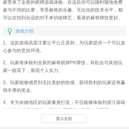
家带来了全新的棋牌游戏体验。在这款你可以随时随地免费
参与不同的比赛，享受麻将的乐趣。无论你的技术水平，都
可以在找到合适的对手来切磋牌艺，看谁的麻将牌技更好。
游戏介绍
1、这款游戏高度注重公平公正原则，为玩家提供一个可以放
心参与的竞技环境。
2、玩家将体验到全新的麻将棋牌PK牌技，有机会与其他玩
家一较高下，展现个人实力。
3、玩家能够感受到无比美妙的快感，获得胜利的玩家还将赢
得丰厚的奖金。
4、专为余姚地区的玩家量身打造，不仅能够体验到原汁原味
的地道余姚麻将玩法，还能与百万真人玩家在线匹配。
显示全部