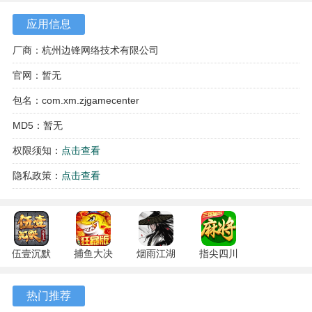
应用信息
厂商：杭州边锋网络技术有限公司
官网：暂无
包名：com.xm.zjgamecenter
MD5：暂无
权限须知：
点击查看
余姚约牌冲击麻将技巧口诀
隐私政策：
点击查看
1、玩麻将时要注意保留三七牌，们更容易组成搭子和胡牌。
2、中后期不必保留二八牌，但如果听到二八的口子，很容易
胡牌。
伍壹沉默
捕鱼大决
烟雨江湖
指尖四川
专属 4.5.1
战
1.124.71989
麻将
3、手上有生死张时可以故意给别人吃碰，打乱他们的摸牌顺
安卓版
122.7.291
安卓版
7.10.604
序。
热门推荐
安卓版
安卓版