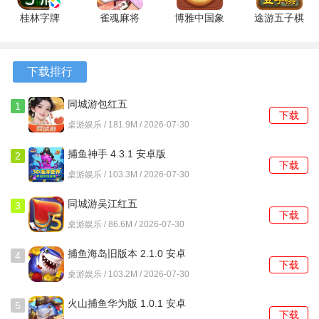
桂林字牌
雀魂麻将
博雅中国象
途游五子棋
【通用牌型】
1.0.22.729
4.0.16_MC
棋 4.3.1 安
5.564 最新
安卓版
安卓版
卓版
版
单张：任意单张牌;
下载排行
对子：两张牌点相同的牌，两张牌的花色可以不同;
同城游包红五
1
连对：三对或三对以上相连的牌，如：33 44 55，JJ QQ KK
下载
5.3.20260617 安卓版
桌游娱乐 / 181.9M / 2026-07-30
AA。注意：2不可以在连队中。
捕鱼神手 4.3.1 安卓版
2
三同张：三张牌点相同的牌，三张牌的花色可以不同;
下载
桌游娱乐 / 103.3M / 2026-07-30
连三同张：三个或三个以上相连的三同张牌， 注意：2不可
同城游吴江红五
3
以在连三同张中;
下载
1.2.20250825 安卓版
桌游娱乐 / 86.6M / 2026-07-30
顺子：五张或五张以上牌点连续的牌，花色不限。： 3 、 4
捕鱼海岛旧版本 2.1.0 安卓
4
、 5 、 6 、 7 、 8 、 9 、 10 、 J 、 Q 、 K 等。注意：2不
下载
版
桌游娱乐 / 103.2M / 2026-07-30
能出现在顺子中。
火山捕鱼华为版 1.0.1 安卓
5
同花顺：花色相同的顺子;注意：牌面相同的同花顺与顺子并
下载
版