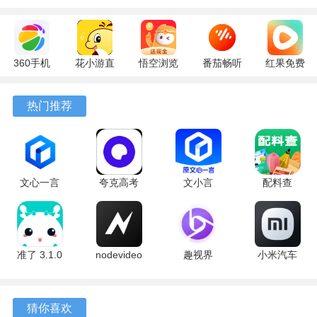
360手机
花小游直
悟空浏览
番茄畅听
红果免费
助手
播
器 17.6.0
6.6.0.32
短剧
10.13.27
17.9.56
官方版
最新版
7.2.9.32
热门推荐
最新版
最新版
安卓版
文心一言
夸克高考
文小言
配料查
4.0
10.14.0.1115
5.16.0.10
3.0.1 官方
5.16.0.10
最新版
安卓版
版
最新版
准了 3.1.0
nodevideo
趣视界
小米汽车
最新版
8.8.0 最新
1.0.8
4.0.6-
版
20260603
手机版
猜你喜欢