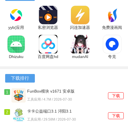
yyb(应用
私密浏览器
闪连加速器
免费漫画阅
[软件特色]
宝) 9.2.5
3.4.8 安卓
1.1 安卓版
站老版本
官方版
版
1.1.110 安
1、好家装倡导家的温暖与舒适，为每个家庭打造独特的居住
卓版
空间，让每个人都能享受到家的温馨。
Dhizuku
百度网盘hd
mudanAI
夸克
2、平台鼓励用户分享自己的装修故事，形成一个互助的社
2.11.2
版本
1.0.0 安卓
10.14.0.1115
区，让更多人从中获得灵感和经验，感受到装修的乐趣。
13.29.5 安
版
最新版
卓版
下载排行
3、以用户为中心的服务理念，满足每个家庭的个性化需求，
让每一次装修都能体现出主人的品味与风格。
FunBox模块 v1671 安卓版
1
下载
工具应用 / 4.7M / 2026-07-30
4、注重环保和可持续发展，平台提供的装修材料和设计方案
都经过精心挑选，确保用户在享受美好家居的也能呵护我们
卡卡公益端口3.1 浔阳3.1
2
下载
的地球。
安卓版
工具应用 / 29.58M / 2026-07-30