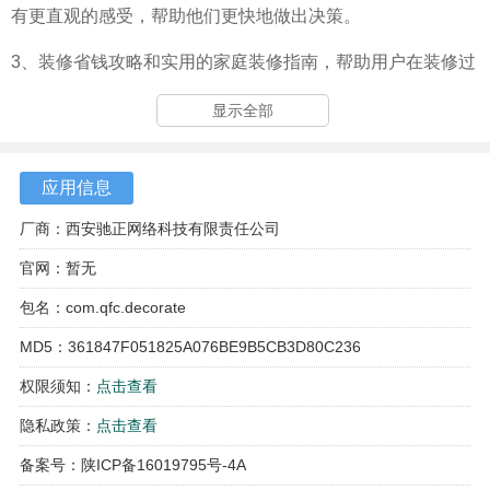
有更直观的感受，帮助他们更快地做出决策。
3、装修省钱攻略和实用的家庭装修指南，帮助用户在装修过
程中节省开支，避免不必要的浪费，确保每一分钱都花得值
显示全部
得。
4、同城口碑服务商排名，让用户能够找到信誉良好的装修公
应用信息
司，减少选择的困扰，提升装修体验的满意度。
厂商：西安驰正网络科技有限责任公司
官网：暂无
包名：com.qfc.decorate
MD5：361847F051825A076BE9B5CB3D80C236
权限须知：
点击查看
隐私政策：
点击查看
备案号：陕ICP备16019795号-4A