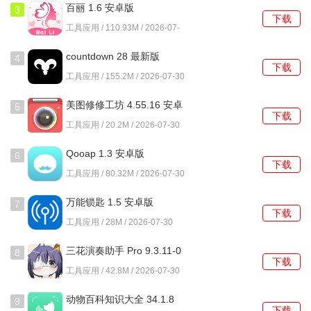
[软件功能]
百丽 1.6 安卓版
3
下载
工具应用 / 110.93M / 2026-07-
1、浏览到各类装修效果图，涵盖不同风格和户型，帮助他们
30
找到最符合自己需求的装修灵感。
countdown 28 最新版
4
下载
工具应用 / 155.2M / 2026-07-30
2、平台提供丰富的装修短视频，通过观看这些视频，获取装
修知识，了解行业动态，解决实际问题。
美图修修工坊 4.55.16 安卓
5
下载
版
工具应用 / 20.2M / 2026-07-30
3、预约参观同城的样板间，亲自体验不同装修风格带来的视
觉和空间感受，更加直观地选择适合自己的设计。
Qooap 1.3 安卓版
6
下载
工具应用 / 80.32M / 2026-07-30
4、装修公司和设计师的详细资料展示，让用户能够更清楚地
了解每个服务商的优势与特点，做出明智的选择。
万能锁匙 1.5 安卓版
7
下载
工具应用 / 28M / 2026-07-30
[使用教程]
三花演奏助手 Pro 9.3.11-0
8
1、首先下载并安装好家装应用，打开后会看到一个简洁明了
下载
安卓版
工具应用 / 42.8M / 2026-07-30
的首页，展现出丰富的装修案例和短视频。
动物百科知识大全 34.1.8
9
2、在首页，你可以通过浏览不同的装修风格和效果图，找到
下载