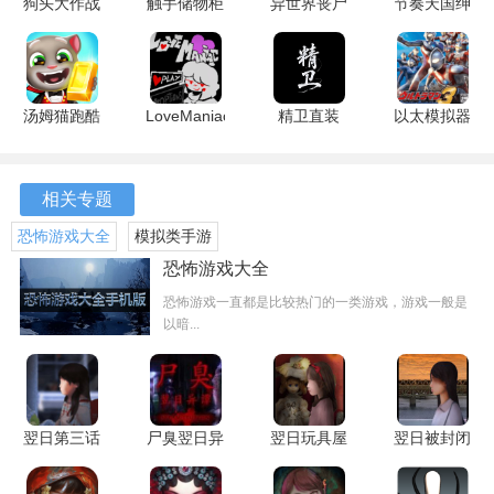
通话内容和音效，增加了游戏的多样性。
狗头大作战
触手储物柜
异世界丧尸
节奏天国绅
折相思版
2 1.2 安卓
前线 1.4.1
士版 1.0.0
2、东东萨胡尔的角色设计独特，既可爱又带有幽默感，吸引
2.01.03 安
版
安卓版
安卓版
玩家的也让他们感受到轻松的氛围。
卓版
汤姆猫跑酷
LoveManiac
精卫直装
以太模拟器
3、通过各种挑战，玩家可以解锁更多的内容和功能，提升游
无限金币钻
5.4 安卓版
M.4.9 安卓
奥特曼格斗
戏的趣味性与挑战性。
石鞭炮版
版
进化3
26.2.2.16362
SGHHZ-
相关专题
4、游戏提供了丰富的背景音乐和音效，增强了玩家的沉浸
最新版
1334 安卓
感，让每一次通话都充满惊喜。
恐怖游戏大全
模拟类手游
版
恐怖游戏大全
游戏亮点
恐怖游戏一直都是比较热门的一类游戏，游戏一般是
以暗...
1、独特的假电话机制让玩家在玩游戏的体验到真实的通话感
觉，增添了趣味性。
2、游戏内的幽默元素使得每一次的通话都充满了笑点，适合
与朋友分享，共同享受欢乐时光。
翌日第三话
尸臭翌日异
翌日玩具屋
翌日被封闭
1.0 安卓版
谭 1.0 安卓
的低语 1.0
的未来 1.0
3、东东萨胡尔的形象设计巧妙，既有趣又带有些许恐怖，形
版
汉化版
安卓版