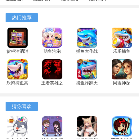
专属 4.5.1
战
1.124.72274
麻将
安卓版
122.7.291
安卓版
7.10.604
热门推荐
安卓版
安卓版
货柜消消消
萌鱼泡泡
捕鱼大作战
乐乐捕鱼
1.0.2 安卓
3.4.1.6 安
1.5112 手
9.2 安卓版
版
卓版
机版
乐鸿捕鱼高
王者英雄之
捕鱼炸翻天
同盟神探
爆版 1.7.12
枪战传奇
11.8.1.0 安
1.1.9 手机
安卓版
1.08 官方
卓版
版
版
猜你喜欢
游戏特色
1、游戏内设有多种不同的电话场景，玩家可以体验到不同的