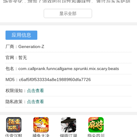
场景变化，增加了游戏的可玩性和趣味性。通过与东东萨胡
尔的互动，玩家将体验到一种独特的文化氛围，感受到黎明
显示全部
时分的神秘与欢乐。
应用信息
厂商：Generation-Z
官网：暂无
包名：com.callprank.funncallgame.sprunki.mix.scary.beats
MD5：c6af5f0f533334a8e19889f60dfa7726
权限须知：
点击查看
隐私政策：
点击查看
伍壹沉默
捕鱼大决
烟雨江湖
指尖四川