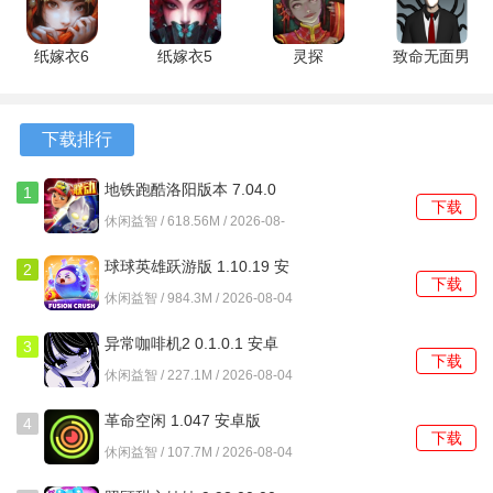
成了独特的对比，吸引玩家的注意。
纸嫁衣6
纸嫁衣5
灵探
致命无面男
游戏优势
3.6.0 最新
3.6.0 完整
1.0.1.4 安
1.03 手机
版
版
卓版
版
1、玩家可以随时随地体验游戏，无需联网，随时享受东东萨
下载排行
胡尔带来的乐趣。
2
、游戏的音效设计精致，能够有效提升玩家的游戏体验，使
地铁跑酷洛阳版本 7.04.0
1
下载
安卓版
得每一次的互动都充满惊喜。
休闲益智 / 618.56M / 2026-08-
04
3、丰富的通话内容和场景设计，让玩家每次都能体验到不同
球球英雄跃游版 1.10.19 安
2
下载
卓版
的乐趣，保持游戏的新鲜感。
休闲益智 / 984.3M / 2026-08-04
异常咖啡机2 0.1.0.1 安卓
3
下载
版
休闲益智 / 227.1M / 2026-08-04
革命空闲 1.047 安卓版
4
下载
休闲益智 / 107.7M / 2026-08-04