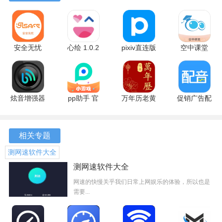
3.数据使用监控：显示实时的网络数据使用情况，帮助用户
了解各应用的数据使用量。
4.便捷界面：简洁明了的界面设计，让用户能够快速上手，
安全无忧
心绘 1.0.2
pixiv直连版
空中课堂
操作方便。
22.6.3 安卓
安卓版
6.192.0 安
9.84 安卓
版
卓版
版
软件特色
界面简洁：界面高清简约，操作简单，用户可以轻松上手。
炫音增强器
pp助手 官
万年历老黄
促销广告配
1.7.1 安卓
方版
历 1.7 安卓
音 2.0.22
快速测速：可以随时随地一键网络测速，快速测试手机网络
版
版
安卓版
速度。
相关专题
详细信息：测速详情信息展示，包括下载速度、上传速度、
测网速软件大全
延时、丢包、抖动数据等。
测网速软件大全
网络诊断：可以进行网络诊断，找出问题原因，解决网络连
网速的快慢关乎我们日常上网娱乐的体验，所以也是
需要...
接问题。
宽带提速：可以免费提速至最高700M宽带，提升网络速度，