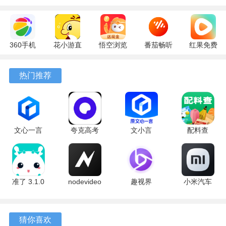
360手机
花小游直
悟空浏览
番茄畅听
红果免费
助手
播
器 17.9.0
6.6.2.32
短剧
10.13.27
17.9.56
官方版
最新版
7.3.1.32
热门推荐
最新版
最新版
安卓版
文心一言
夸克高考
文小言
配料查
软件功能
4.0
10.14.6.1121
5.16.0.10
3.0.1 官方
5.16.0.10
最新版
安卓版
版
1.网络速度测试：实时测量上传速度、下载速度和网络延
最新版
迟，为用户提供详细的网络速度报告。
准了 3.1.0
nodevideo
趣视界
小米汽车
2.网络诊断：帮助用户分析网络连接问题，定位潜在的网络
最新版
8.8.0 最新
1.0.8
4.0.6-
版
20260603
故障，如DNS故障、宽带账号问题等。
手机版
猜你喜欢