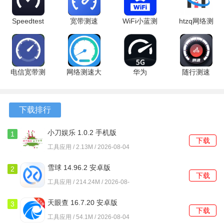
玩游戏不卡顿、直播不掉线、看视频清晰流畅。
Speedtest
宽带测速
WiFi小蓝测
htzq网络测
视频测试：一键测试当前网络可播放视频分辨率，提供最优
7.0.7 最新
安卓版
速
速 1.0 最新
视频体验。
版
v4.3.54.00
版
记录功能：每个测速记录实时保存，方便查看和比较测速结
电信宽带测
网络测速大
华为
随行测速
果。
速器
师 手机版
mate60pro+测
2.0.1 安卓
5.21.3-cn
速软件
版
网速管家极速版有哪些福利
最新版
2.3.5 安卓
下载排行
版
免费网络加速
：使用网速管家极速版可以免费享受网络加速
小刀娱乐 1.0.2 手机版
服务，提高网络速度，让用户在游戏、直播、视频播放等场
1
下载
景中更加流畅。
工具应用 / 2.13M / 2026-08-04
免费网络诊断
：网速管家极速版提供免费网络诊断功能，帮
雪球 14.96.2 安卓版
2
下载
助用户找到网络连接问题，并提供解决方案，让用户上网更
工具应用 / 214.24M / 2026-08-
04
加顺畅。
天眼查 16.7.20 安卓版
3
下载
免费网络优化
：通过网速管家极速版，用户可以享受到免费
工具应用 / 54.1M / 2026-08-04