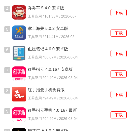
的网络优化服务，包括清理手机垃圾、加速手机运行等，让
乔乔车 5.4.0 安卓版
4
手机运行更加流畅。
下载
工具应用 / 161.33M / 2026-08-
04
专属会员特权
：网速管家极速版还提供了专属会员特权，包
掌上海关 5.0.2 安卓版
5
括会员专享的加速通道、优先试用新功能等，让用户享受更
下载
工具应用 / 214.41M / 2026-08-
加优质的网络服务。
04
血压笔记 4.6.0 安卓版
6
积分兑换
：通过使用网速管家极速版，用户可以获得积分，
下载
工具应用 / 88.67M / 2026-08-04
积分可以用来兑换礼品或者兑换会员特权，让用户享受到更
多的福利。
红手指云 4.0.167 安卓版
7
下载
工具应用 / 94.49M / 2026-08-04
红手指云手机免费版
8
下载
4.0.167 最新版
工具应用 / 94.49M / 2026-08-04
红手指云手机 4.0.167 最新
9
下载
版
工具应用 / 94.49M / 2026-08-04
德基广场 8.0.2 安卓版