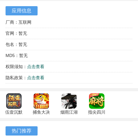
应用信息
厂商：互联网
官网：暂无
包名：暂无
MD5：暂无
慕星老版本游戏亮点
权限须知：
点击查看
1、多样化挑战：提供每日任务和专属活动，让玩家在游戏中
隐私政策：
点击查看
不断面对新挑战，增加趣味性和成就感。
2、独特积分系统：通过游戏表现获取积分和奖励，积分可以
在游戏内兑换稀有道具和特殊称号。
伍壹沉默
捕鱼大决
烟雨江湖
指尖四川
3、自由房间创建：玩家可以根据自己的需求创建私人房间，
专属 4.5.1
战
1.124.71989
麻将
邀请好友进行对局，灵活安排游戏时间。
安卓版
122.7.291
安卓版
7.10.604
热门推荐
安卓版
安卓版
4、策略深度：每种玩法都强调策略和技巧，玩家需要通过分