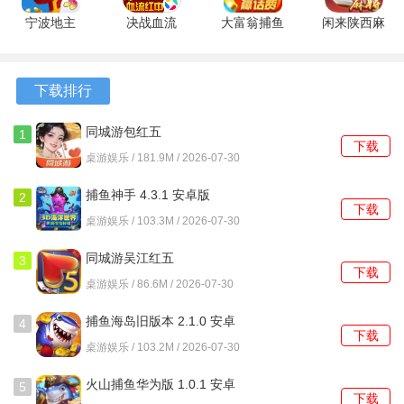
组合牌型来获胜。由于麻将的流派众多，下面为你介绍的是
宁波地主
决战血流
大富翁捕鱼
闲来陕西麻
最通用的国标麻将基础规则与玩法，这也是大多数初学者接
8.9.2 安卓
2.2.6 安卓
红包版
将
触的起点。
版
版
4.1.1 最新
201.4.17
版
最新版
一、基础配件
下载排行
麻将牌总共有144张(部分玩法会去掉花牌，剩下136张)，主
同城游包红五
1
下载
要分为以下几类：
5.3.20260617 安卓版
桌游娱乐 / 181.9M / 2026-07-30
1.万子：一万至九万，共36张。
捕鱼神手 4.3.1 安卓版
2
下载
桌游娱乐 / 103.3M / 2026-07-30
2.条子(索子)：一条至九条，共36张。注意一条通常画成一只
鸟。
同城游吴江红五
3
下载
1.2.20250825 安卓版
桌游娱乐 / 86.6M / 2026-07-30
3.筒子(饼子)：一筒至九筒，共36张。
捕鱼海岛旧版本 2.1.0 安卓
4
4.字牌：风牌(东、南、西、北)共16张。箭牌(中、发、白)共
下载
版
桌游娱乐 / 103.2M / 2026-07-30
12张。
火山捕鱼华为版 1.0.1 安卓
5
5.花牌：春、夏、秋、冬、梅、兰、竹、菊，共8张(通常用于
下载
版