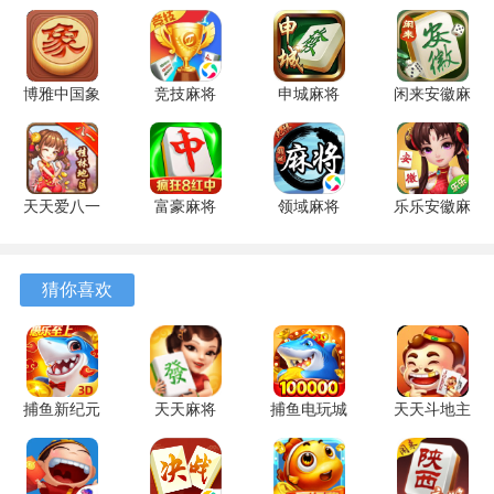
析局势和对手行为来制定最佳方案。
慕星老版本游戏优势
博雅中国象
竞技麻将
申城麻将
闲来安徽麻
1、高稳定性：经过多轮优化和测试，游戏运行稳定，掉线率
棋 4.3.1 安
1.20 安卓
1.0.5 安卓
将 201.0.7
低，让玩家能够长时间畅玩。
卓版
版
版
官方版
2、节省流量：游戏数据传输高效，即使在网络条件一般的环
天天爱八一
富豪麻将
领域麻将
乐乐安徽麻
境下也能顺畅对局。
字牌 6.0.1
7.0720 安
3.4 最新版
将 6.0.1 安
手机版
卓版
卓版
3、快速上手：熟悉的规则和操作设计，使新玩家能够快速融
猜你喜欢
入游戏，老玩家可以立即进入竞技状态。
4、奖励机制丰富：通过完成任务和挑战获得金币、积分和专
属奖励，让游戏体验更具成就感。
捕鱼新纪元
天天麻将
捕鱼电玩城
天天斗地主
游戏玩法
10.9 安卓
2.2.5 安卓
2.3.1 安卓
单机版
版
版
版
8.02.324
麻将是一种四人参与的棋牌游戏，核心是通过摸牌、出牌、
安卓版