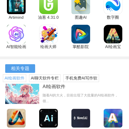
Artimind
油葱 4.31.0
图趣AI
数字圈
2.6.0 安卓
安卓版
2.2.2 最新
2.4.6.0 安
版
版
卓版
AI智能绘画
绘画大师
掌酷影院
AI绘画宝
软件特色
1.0.10 手机
2.3.7 官方
3.3.5 安卓
5.5.3 安卓
版
版
版
版
1、提供多种风格模型，包括写实、动漫、欧美插画、暗黑
相关专题
等，用户可以根据需求选择合适的风格进行创作。
AI绘画软件
AI聊天软件专栏
手机免费AI写作软
2、生成过程快速，用户可以在短时间内获得高质量的图像或
件
AI绘画软件
视频输出，提升创作效率。
随着AI的大火，目前出现了大批量的AI绘画软件，
3、支持文本描述、图片上传、视频输入等多种方式，用户可
很...
以根据素材类型选择最适合的输入方式。
4、不仅支持图像生成，还支持图像放大、风格转换、图像增
强等多种处理功能，满足用户多样化的图像处理需求。