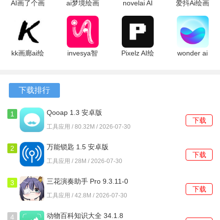
AI画了个画
ai梦境绘画
novelai AI
爱抖Ai绘画
1.0.0 安卓
1.0.0 安卓
1.0.0 安卓
1.2.8 安卓
软件功能
版
版
版
版
1、文本生成图像：用户可以通过输入文本提示，生成相应风
kk画廊ai绘
invesya智
Pixelz AI绘
wonder ai
格的图像，支持多种模型选择。
画 1.3.12
能AI绘画
画 1.2.19
绘画 4.5.8
安卓版
1.1.2 安卓
安卓版
安卓版
2、图像生成视频：将静态图像转化为动态视频，支持设置动
版
态强度和运动提示，生成流畅的动画效果。
下载排行
3、视频转风格化图像：将用户上传的视频转换为指定风格的
Qooap 1.3 安卓版
1
下载
图像，支持多种风格选择。
工具应用 / 80.32M / 2026-07-30
4、图像风格转换：将上传的图像转换为不同风格的图像，如
万能锁匙 1.5 安卓版
2
下载
将动漫图像转换为写实风格，满足用户的创作需求。
工具应用 / 28M / 2026-07-30
domoai使用教程
三花演奏助手 Pro 9.3.11-0
3
下载
安卓版
工具应用 / 42.8M / 2026-07-30
第一步：加入Discord社区
动物百科知识大全 34.1.8
4