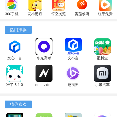
360手机
花小游直
悟空浏览
番茄畅听
红果免费
助手
播
器 17.6.0
6.6.0.32
短剧
10.13.27
17.9.56
官方版
最新版
7.2.9.32
热门推荐
最新版
最新版
安卓版
文心一言
夸克高考
文小言
配料查
4.0
10.14.0.1115
5.16.0.10
3.0.1 官方
5.16.0.10
最新版
安卓版
版
最新版
准了 3.1.0
nodevideo
趣视界
小米汽车
最新版
8.8.0 最新
1.0.8
4.0.6-
版
20260603
手机版
猜你喜欢