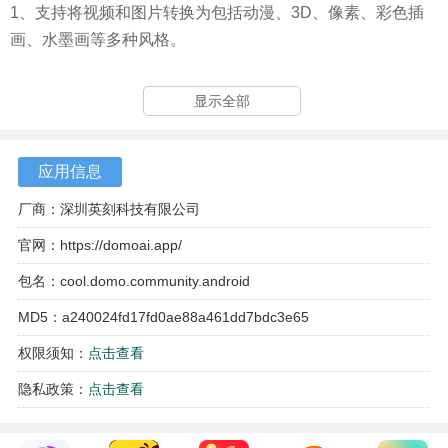
1、支持将视频和图片转换为包括动漫、3D、像素、彩色插
画、水墨画等多种风格。
2、生成的视频和图像效果稳定流畅，细节丰富，能够精准还
显示全部
原用户的创作意图。
3、除了支持视频和图片输入外，还支持文本提示生成图像，
应用信息
提供更多创作自由度。
厂商：深圳英刻科技有限公司
4、用户可以通过Discord社区获取最新的功能更新、教程支
官网：
https://domoai.app/
持，并与其他创作者交流经验。
包名：cool.domo.community.android
MD5：a240024fd17fd0ae88a461dd7bdc3e65
权限须知：
点击查看
隐私政策：
点击查看