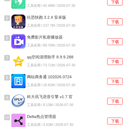
访问DomoAI的官方网站(domoai.app(https：//domoai.app/))
下载
安卓版
工具应用 / 42.48M / 2026-07-30
或Discord社区链接
(https：//discord.gg/domoai(https：//discord.gg/domoai))，
社恐快跑 3.2.4 安卓版
5
下载
注册并加入DomoAI的Discord社区。
工具应用 / 237.7M / 2026-07-30
第二步：创建个人服务器
免费影片私密播放器
6
下载
1.0.10.1001 安卓版
工具应用 / 89.76M / 2026-07-30
在Discord中创建一个个人服务器，方便管理和使用DomoAI
的功能。
qq空间清理助手 8.9.9.288
7
下载
最新版
工具应用 / 73.71M / 2026-07-30
第三步：添加DomoAI机器人
网站商务通 102026.0724
8
在Discord中找到DomoAI机器人，点击其头像，选择“添加到
下载
安卓版
工具应用 / 16.62M / 2026-07-30
服务器”，按照提示完成添加操作。
科大讯飞语音引擎 v1.7 官
9
第四步：选择服务频道
下载
方版
工具应用 / 9.13M / 2026-07-30
在个人服务器中创建一个新的频道，专门用于DomoAI的服
Delta热点管理器
10
务。
下载
2025.08+0 安卓版
工具应用 / 3.43M / 2026-07-30