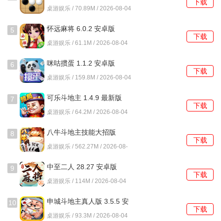
下载
桌游娱乐 / 70.89M / 2026-08-04
怀远麻将 6.0.2 安卓版
5
下载
桌游娱乐 / 61.1M / 2026-08-04
咪咕掼蛋 1.1.2 安卓版
6
下载
桌游娱乐 / 159.8M / 2026-08-04
可乐斗地主 1.4.9 最新版
7
下载
桌游娱乐 / 64.2M / 2026-08-04
八牛斗地主技能大招版
8
下载
1.3.11 安卓版
桌游娱乐 / 562.27M / 2026-08-
04
中至二人 28.27 安卓版
9
下载
桌游娱乐 / 114M / 2026-08-04
申城斗地主真人版 3.5.5 安
10
下载
卓版
桌游娱乐 / 93.3M / 2026-08-04