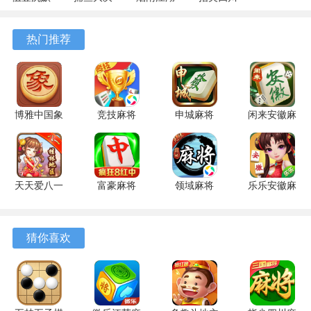
专属 4.5.1
战
1.124.72274
麻将
安卓版
122.7.291
安卓版
7.10.604
热门推荐
安卓版
安卓版
博雅中国象
竞技麻将
申城麻将
闲来安徽麻
棋 4.3.1 安
1.20 安卓
1.0.5 安卓
将 201.0.7
卓版
版
版
官方版
天天爱八一
富豪麻将
领域麻将
乐乐安徽麻
字牌 6.0.1
7.0720 安
3.4 最新版
将 6.0.1 安
手机版
卓版
卓版
猜你喜欢
游戏优势
1、游戏采用了高清的画面技术，打造了更好的游戏画面，使
玩家能够随时随地体验到激情无限的棋牌对决。