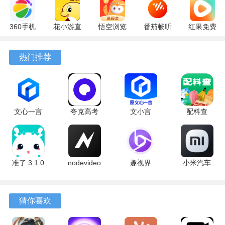
360手机
花小游直
悟空浏览
番茄畅听
红果免费
助手
播
器 17.9.0
6.6.0.32
短剧
10.13.27
17.9.56
官方版
最新版
7.2.9.32
热门推荐
最新版
最新版
安卓版
文心一言
夸克高考
文小言
配料查
4.0
10.14.6.1121
5.16.0.10
3.0.1 官方
5.16.0.10
最新版
安卓版
版
最新版
准了 3.1.0
nodevideo
趣视界
小米汽车
最新版
8.8.0 最新
1.0.8
4.0.6-
版
20260603
手机版
猜你喜欢