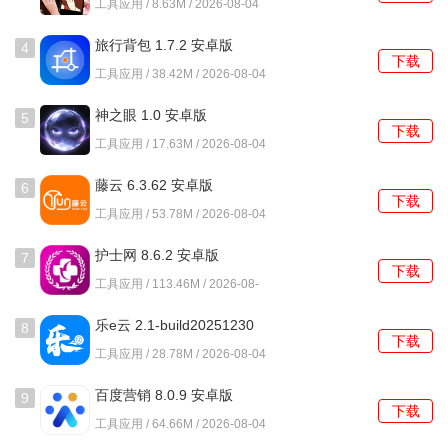
工具应用 / 8.63M / 2026-08-04
4、个人中心整合企业所有登记信息，统一管理各类证照文
旅行背包 1.7.2 安卓版
4
件。
下载
工具应用 / 38.42M / 2026-08-04
湖南企业注册登记怎么使用？
神之眼 1.0 安卓版
5
下载
工具应用 / 17.63M / 2026-08-04
1、启动应用后选择电子营业执照登录方式，系统会显示关联
的企业列表。
藤云 6.3.62 安卓版
6
下载
工具应用 / 53.78M / 2026-08-04
2、在列表中找到需要办理业务的企业名称，点击进入密码输
入界面。
护士网 8.6.2 安卓版
7
下载
工具应用 / 113.46M / 2026-08-
3、输入电子营业执照密码完成身份验证，系统会自动跳转至
04
主功能页面。
乐e云 2.1-build20251230
8
下载
安卓版
4、根据业务需求选择相应功能模块，如需要办理设立登记就
工具应用 / 28.78M / 2026-08-04
点击对应入口。
百度营销 8.0.9 安卓版
9
下载
5、填写申请表时系统会智能提示必填项，上传材料支持拍照
工具应用 / 64.66M / 2026-08-04