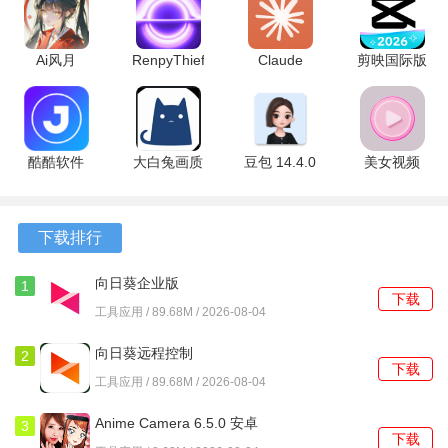
软件亮点
1、无纸化登记模式覆盖企业全生命周期，从设立到注销均可
Ai风月
RenpyThief
Claude
剪映国际版
在线完成。
1.9.33 最新
3.1.9 安卓
1.260721.20
18.9.0 最新
版
版
最新版
版
2、智能表单填写系统自动带入企业基本信息，减少重复输入
操作。
酷酷软件
大白兔画质
豆包 14.4.0
美女视频
5.0.0 安卓
助手 v2.0.5
最新版
1.1.7 安卓
3、业务办理记录永久保存，方便企业随时查阅历史登记信
版
安卓版
版
息。
下载排行
软件功能
向日葵企业版
1
下载
1、设立登记功能支持多种企业类型，包括有限责任公司、股
15.5.9.83944 安卓版
工具应用 / 89.68M / 2026-08-04
份有限公司等。
向日葵远程控制
2
下载
2、变更登记模块可处理股权转让、法定代表人变更等常见业
15.5.9.83944 最新版
工具应用 / 89.68M / 2026-08-04
务类型。
Anime Camera 6.5.0 安卓
3
下载
3、备案注销登记流程简化，所需材料清单清晰列出。
版