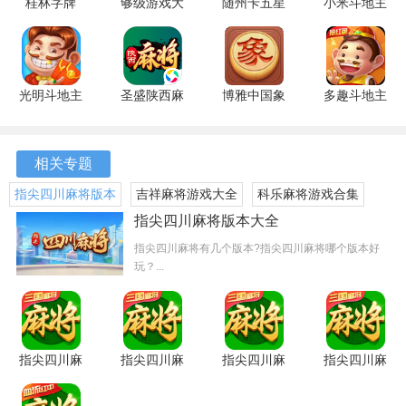
桂林字牌
够级游戏大
随州卡五星
小米斗地主
1.0.22.729
厅 5.2 最新
1.15 安卓
3.0.11 安卓
安卓版
版
版
版
阜阳麻将安卓版游戏特点
1、这些规则都是由顶尖团队精心开发和制作的，以确保游戏
光明斗地主
圣盛陕西麻
博雅中国象
多趣斗地主
极速版 2.6
将 5.0 官方
棋 4.3.1 安
纯净版
的公平性。
安卓版
版
卓版
6.7.0 安卓
2、阜阳麻将的规则中规定，四圈为一将，每一圈都有一个风
版
相关专题
令。
指尖四川麻将版本
吉祥麻将游戏大全
科乐麻将游戏合集
大全
3、第一圈打的是东风令，当所有玩家都坐过庄后，开始打第
指尖四川麻将版本大全
二圈，这时就是南风令，以此类推。
指尖四川麻将有几个版本?指尖四川麻将哪个版本好
玩？...
4、这些风令在游戏界面的左上角显示，在行牌和结算过程中
并没有实际意义。
阜阳麻将打法规则
指尖四川麻
指尖四川麻
指尖四川麻
指尖四川麻
将三国版
将九游版
将
将十二生肖
胡牌牌型:（1为对子，123为顺子，111为刻子）
7.10.604
7.10.604
7.10.604
7.10.604