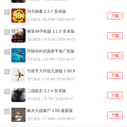
合理安排体力是成功的关键。
消灭病毒 2.3.7 安卓版
5
下载
2.每天可以领取三次门票，门票的领取间隔为两个小时，确
飞行射击 / 69.43M / 2026-08-07
保你能在最佳时间参与挑战。
拳皇99手机版 1.1.0 安卓版
6
下载
3.副本中的怪物组合会随每次进入而变化，不同等级还会有
飞行射击 / 79.81M / 2026-08-07
天气效果，增加了战斗的多样性。
升级你的武器射手免广告版
7
下载
1.0 安卓版
4.完成挑战后，玩家将获得成就点和相应的奖励，排行榜每
飞行射击 / 142.6M / 2026-08-07
周一更新，努力争取上榜吧。
弓箭手大作战九游版 2.80.8
8
下载
安卓版
飞行射击 / 174.9M / 2026-08-07
二战狙击 3.2.4 安卓版
9
下载
飞行射击 / 78.7M / 2026-08-07
戴夫大战僵尸 1.05 最新版
10
下载
飞行射击 / 77.84M / 2026-08-07