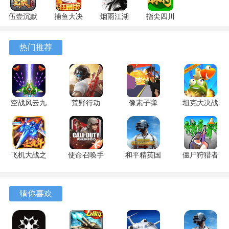
伍壹沉默
捕鱼大决
烟雨江湖
指尖四川
专属 4.5.1
战
1.124.72274
麻将
安卓版
122.7.291
安卓版
7.10.604
热门推荐
安卓版
安卓版
空战风云九
荒野行动
像素子弹
坦克大决战
游版 3.1.8
1.354.650314
1.0.0 最新
1.9482 安
安卓版
最新版
版
卓版
飞机大战之
使命召唤手
和平精英国
僵尸狩猎者
全民雷电
游 1.9.56
际服 4.5.0
189.1.2 安
3.1.5 安卓
官方最新版
官方正版
卓版
版
猜你喜欢