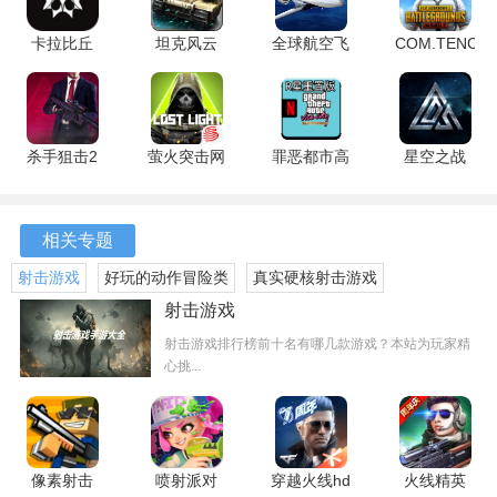
游戏玩法
卡拉比丘
坦克风云
全球航空飞
COM.TENCEN
7.5.0 安卓
OL 1.6.14
行
4.5.0 官方
1、战斗过程中，玩家可以通过移动和瞄准来进行射击，灵活
版
安卓版
01.05.07.04
版
的操作能够帮助你躲避敌人的攻击，确保生存。
安卓版
2、每局游戏开始时，玩家将随机获得一组技能，如何搭配这
杀手狙击2
萤火突击网
罪恶都市高
星空之战
些技能将直接影响战斗的结果，考验玩家的策略思维。
刺客世界中
易版
清版
8.2.0 安卓
文版 0.1.7
1.0.365 安
1.90.48899882
版
3、关卡设计独具匠心，玩家需要根据不同关卡的特点选择合
手机版
卓版
高清重制版
相关专题
适的武器与策略，才能顺利通关。
射击游戏
好玩的动作冒险类
真实硬核射击游戏
4、每次挑战结束后，玩家将获得成就点数，积累到一定程度
手游
手游
射击游戏
后可以解锁新的技能和装备，增加游戏的深度与趣味性。
射击游戏排行榜前十名有哪几款游戏？本站为玩家精
心挑...
游戏特色
1、游戏内设有多种元素技能，如火焰、冰冻和电击等，玩家
可以根据战斗需求灵活选择，形成独特的战斗风格。
像素射击
喷射派对
穿越火线hd
火线精英