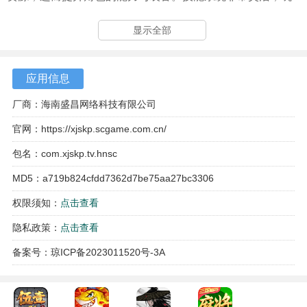
家可以根据战斗的需要进行随机搭配，形成独特的战斗风
显示全部
格。除了主线剧情，丰富的活动与挑战也为游戏增添了不少
乐趣。通过参与这些活动，玩家能够获得丰厚的奖励，进一
步增强角色实力。
应用信息
厂商：海南盛昌网络科技有限公司
官网：
https://xjskp.scgame.com.cn/
包名：com.xjskp.tv.hnsc
MD5：a719b824cfdd7362d7be75aa27bc3306
权限须知：
点击查看
隐私政策：
点击查看
备案号：琼ICP备2023011520号-3A