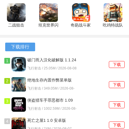
14.11.0 安
1.12.02 安
1.0.560.860
3D单机版
2、装备与角色的养成系统使得玩家能够通过不断的升级与强
卓版
卓版
最新版
0.9.35.525848
化，提升自身的战斗能力，增加了游戏的长期吸引力。
安卓版
3、关卡中的敌人会根据不同的天气效果和组合方式不断变
二战狙击
坦克世界闪
奇葩战斗家
吃鸡特战队
化，玩家需要时刻保持警惕，调整策略以应对各种挑战。
3.2.4 安卓
击战九游版
九游版
1.0.0 官方
版
9.3.0 安卓
1.72.0 安卓
版
游戏亮点
版
版
下载排行
1、游戏提供了令人兴奋的“一枪扫尽千军”的战斗体验，让每
破门而入汉化破解版 1.1.24
1
位玩家都能感受到激烈的战斗快感。
下载
安卓版
飞行射击 / 25.05M / 2026-08-08
2、玩家可以自由组合与升级多种枪械，科技与火力的结合成
绝地生存内置作弊菜单版
2
为战斗中不可或缺的助力。
下载
5.3.44 安卓版
飞行射击 / 349.05M / 2026-08-
07
3、每局对战的技能随机分配，带来了未知的挑战，胜负不仅
侠盗猎车手罪恶都市 1.09
3
依赖实力，也考验玩家的运气与策略。
下载
安卓版
飞行射击 / 1002.59M / 2026-08-
07
向僵尸开炮环球救援怎么玩
死亡之屋1 1.0 安卓版
4
下载
1.每次进入副本需要消耗房主的门票和双方的体力各十点，
飞行射击 / 74M / 2026-08-07