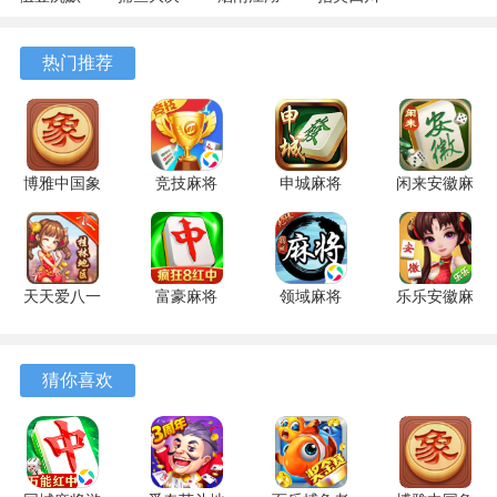
专属 4.5.1
战
1.124.72266
麻将
安卓版
122.7.291
安卓版
7.10.604
热门推荐
安卓版
安卓版
博雅中国象
竞技麻将
申城麻将
闲来安徽麻
棋 4.3.1 安
1.20 安卓
1.0.5 安卓
将 201.0.7
卓版
版
版
官方版
天天爱八一
富豪麻将
领域麻将
乐乐安徽麻
字牌 6.0.1
7.0720 安
3.4 最新版
将 6.0.1 安
手机版
卓版
卓版
游戏亮点
猜你喜欢
1、棋牌大厅玩法分类清晰，多种模式集中展示，玩家可以自
由选择喜欢的对局类型。
2、好友房创建流程简单，邀请好友在线开局，享受更加轻松