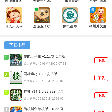
同城麻将游
爱奇艺斗地
百乐捕鱼老
博雅中国象
的熟人棋牌对战体验。
戏软件v1.0
主 2.0.70
版本 1.3.1
棋 4.3.1 安
同城麻将
安卓版
安卓版
卓版
3、任务挑战与奖励内容相结合，参与牌局即可积累对应奖
1.4.6 安卓
励，解锁更多游戏内容。
版
真人天天斗
途游五子棋
象棋巫师
赣州冲关麻
地主疯狂版
5.564 最新
3.3.7 官方
将 1.1.313
4、离线单机玩法随时可玩，无需联网也能体验棋牌娱乐，满
3.00.0039
版
版
安卓版
足不同场景下的休闲需求。
安卓版
下载排行
游戏特色
技能五子棋 v1.1.73 安卓版
1
下载
1、多款经典棋牌玩法集中呈现，不同类型对局自由选择，满
桌游娱乐 / 46.03M / 2026-07-31
足玩家多样化娱乐需求。
国标麻将 1.20 安卓版
2
下载
2、签到奖励与成就挑战相结合，参与日常对局可以积累更多
桌游娱乐 / 907.15M / 2026-07-
31
收获，增加长期体验乐趣。
桂林字牌 1.0.22.729 安卓
3
下载
3、不同难度场次搭配多种对手选择，新手到高手都能找到适
版
桌游娱乐 / 223.79M / 2026-07-
合自己的竞技节奏。
31
街机捕鱼单机版 1.0.22 官
4