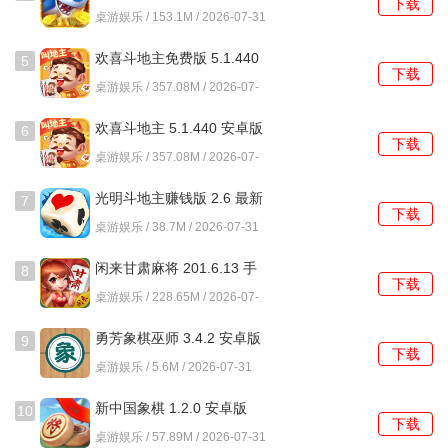
下载
4、房间规则可根据需求调整，玩法设置与对局安排更加灵
方版
桌游娱乐 / 153.1M / 2026-07-31
活，打造专属棋牌体验。
欢喜斗地主免费版 5.1.440
5
下载
安卓版
游戏玩法
桌游娱乐 / 357.08M / 2026-07-
31
斗地主是一款三人纸牌游戏，使用一副扑克牌(含大小王)，共
欢喜斗地主 5.1.440 安卓版
6
下载
54张。一人为“地主”，其余两人为“农民”，农民合作对抗地
桌游娱乐 / 357.08M / 2026-07-
主。
31
光明斗地主赚钱版 2.6 最新
7
下载
【发牌与叫地主】
版
桌游娱乐 / 38.7M / 2026-07-31
首先随机确定一名玩家先叫地主。洗牌后，每人先发17张
闲来甘肃麻将 201.6.13 手
8
下载
牌，留3张作为底牌。
机版
桌游娱乐 / 228.65M / 2026-07-
31
从指定玩家开始按顺序轮流叫分(“1分”、“2分”、“3分”或不
勇芳象棋巫师 3.4.2 安卓版
9
下载
叫)。叫分最高者成为地主，拿走底牌并亮出。若无人叫分，
桌游娱乐 / 5.6M / 2026-07-31
则重新发牌。
新中国象棋 1.2.0 安卓版
10
下载
【牌型与大小】
桌游娱乐 / 57.89M / 2026-07-31