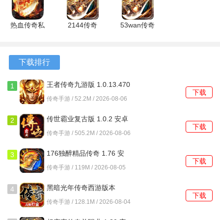
斗，以及刺激的跨服远征玩法。
最新版
热血传奇私
2144传奇
53wan传奇
游戏说明
服 最新版
霸业手机版
霸业 安卓
本
版
1、玩家们可以根据自己的喜好和需求自由自定义玩法，所有
职业的装备外观都需要玩家们自己打造出来，这让玩家们能
下载排行
够打造出自己理想中的职业人物。
王者传奇九游版 1.0.13.470
1
下载
最新版
2、当玩家角色等级达到40级后，地下夺宝活动将会开放，玩
传奇手游 / 52.2M / 2026-08-06
家们可以获得稀世装备、大量经验和道具奖励。
传世霸业复古版 1.0.2 安卓
2
下载
3、复古神途手游是一款非常火爆的传奇游戏，以传奇为背景
版
传奇手游 / 505.2M / 2026-08-06
和模板，融入了现代的玩法元素。
176独醉精品传奇 1.76 安
3
下载
卓版
游戏评测
传奇手游 / 119M / 2026-08-05
1、游戏中有大量的玩家全天在线，玩家们可以快速组队满足
黑暗光年传奇西游版本
4
下载
1.1.7 官方版
自己的需求。
传奇手游 / 128.1M / 2026-08-04
2、高手之间的切磋也是非常爽快，玩家们还可以炼化专属于