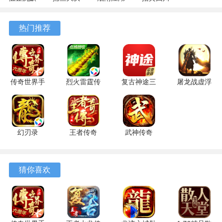
专属 4.5.1
战
1.124.72274
麻将
安卓版
122.7.291
安卓版
7.10.604
热门推荐
安卓版
安卓版
传奇世界手
烈火雷霆传
复古神途三
屠龙战虚浮
游私sf
奇 1.0.5 安
职业
1.0.0.8831
8.1.1.20 安
卓版
109.166 安
最新版
卓版
卓版
幻刃录
王者传奇
武神传奇
1.0.0 安卓
1.0.13.470
1.3.103 安
版
最新版
卓版
猜你喜欢