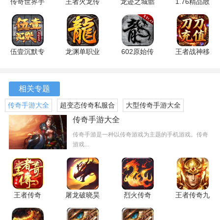
传奇世界手
王者火龙传
龙迹之城骷
1.76精品散
游 8.1.1.20
奇手游
髅版 1.10.4
人天堂
最新版
1.38.4 安卓
安卓版
2.3.0 安卓
版
版
伍壹沉默专
龙渊单职业
602原始传
王者战神移
游戏特点
属 4.5.1 安
传奇 最新
奇 1.7.307
动版 1.0.2
卓版
版
最新版
最新版
1、所有职业的技能需要玩家达到一定的等级才能解锁和使
相关专题
用，这激发了玩家们提升等级的欲望，进而激发了他们的战
斗热情。
传奇手游大全
超变态传奇私服合
大型传奇手游大全
集
传奇手游大全
2、游戏中还有丰富多样的剧情副本任务和福利系统。
传奇手游是一种以传奇游戏为主题的手机游戏。传奇
3、玩家们上线就可以领取精美的礼包，每日还有两个时段可
游戏...
以参加地下夺宝活动。
4、在活动期间，玩家们可以获得全局双倍奖励，包括野外战
斗经验和装备掉落。
王者传奇
屠龙破晓昊
烈火传奇
王者传奇九
1.0.13.470
天服 3.3.28
1.1.1 安卓
游版
5、游戏中还有三大职业的战法道组合，逼真炫酷的合击战
最新版
安卓版
版
1.0.13.470