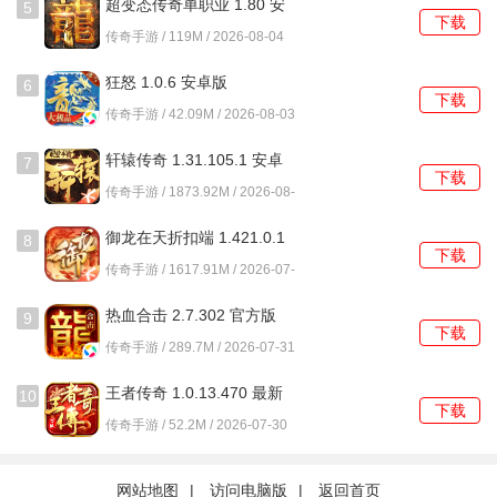
超变态传奇单职业 1.80 安
5
下载
自己的神器，成为传奇世界中的王者。
卓版
传奇手游 / 119M / 2026-08-04
3、在复古神途手游中，极品装备随机掉落，稀有的上古神兽
狂怒 1.0.6 安卓版
6
下载
坐骑也会不断送出。
传奇手游 / 42.09M / 2026-08-03
4、数万人同屏激战，炫酷夺目的粒子特效让人大呼过瘾。
轩辕传奇 1.31.105.1 安卓
7
下载
版
传奇手游 / 1873.92M / 2026-08-
复古神途手游散人攻略
03
御龙在天折扣端 1.421.0.1
8
1、选择合适的职业：在复古神途手游中，不同职业有着不同
下载
官方版
传奇手游 / 1617.91M / 2026-07-
的特点和技能。散人玩家可以根据自己的喜好和游戏风格选
31
择合适的职业，战士适合近战输出，法师适合远程输出，道
热血合击 2.7.302 官方版
9
下载
士适合辅助等等。
传奇手游 / 289.7M / 2026-07-31
2、合理分配属性点：在玩家可以根据自己的职业和需求来合
王者传奇 1.0.13.470 最新
10
下载
理分配属性点，提升自己的战斗力。散人玩家可以根据自己
版
传奇手游 / 52.2M / 2026-07-30
的游戏风格和需求来进行属性点的分配，增加攻击力、生命
值、防御力等。
网站地图
|
访问电脑版
|
返回首页