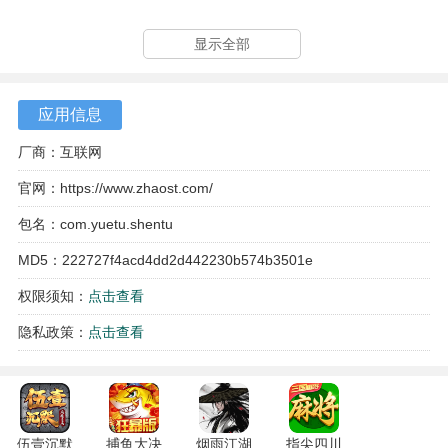
3、无论是熟悉的玩法还是全新的挑战，都将让玩家们在这个
显示全部
全新的大陆中创造属于自己的辉煌。
4、在复古神途手游中，玩家们可以通过刷怪掉宝或夺宝人偶
应用信息
传送至不同地图，与其他玩家一同争夺宝物。
厂商：互联网
5、玩家们还可以在云城主处接取杀怪任务，完成任务后将获
官网：
https://www.zhaost.com/
得一定的金币和经验奖励。
包名：com.yuetu.shentu
MD5：222727f4acd4dd2d442230b574b3501e
权限须知：
点击查看
隐私政策：
点击查看
伍壹沉默
捕鱼大决
烟雨江湖
指尖四川