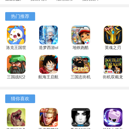
专属 4.5.1
战
1.124.71989
麻将
安卓版
122.7.291
安卓版
7.10.604
热门推荐
安卓版
安卓版
洛克王国世
造梦西游ol
地铁跑酷
英魂之刃
界
九游版
5.05.0 手机
3.5.7.0 安
1.110.0.109
16.6.2 最新
版
卓版
安卓版
版
三国战纪2
航海王启航
三国志街机
街机双截龙
2.46.0.0 最
九游版
3.2.00 安卓
格斗版
新版
34.1.0 官方
版
v4.9.9.6 安
版
卓版
猜你喜欢