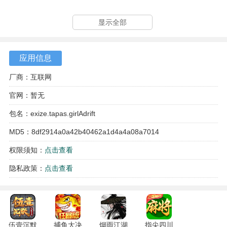
3、BOSS战斗伴随动感的背景音乐，让玩家在紧张刺激的战
显示全部
斗中感受到更多的乐趣。
4、独特的生存机制要求玩家不断探索与强化自身，挑战自
应用信息
我，体验到不一样的生存冒险。
厂商：互联网
官网：暂无
包名：exize.tapas.girlAdrift
MD5：8df2914a0a42b40462a1d4a4a08a7014
权限须知：
点击查看
隐私政策：
点击查看
伍壹沉默
捕鱼大决
烟雨江湖
指尖四川