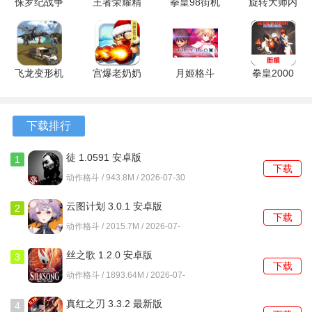
侏罗纪战争
王者荣耀精
拳皇98街机
旋转大师内
恐龙隆隆声
简版
版 1.6 最新
置作弊菜单
游戏特色
安卓版
11.1.1.15
版
版 1.0.2 安
官方版
卓版
1、玩家可以通过钓鱼获得多种资源，甚至是一些稀有的道
飞龙变形机
宫爆老奶奶
月姬格斗
拳皇2000
具，帮助少女在海上生存下去。
器人2代 手
无限金币钻
2.0.20 安卓
风云再起
机版
石版
版
2021.02.25.11
2、丰富的探索内容让每一次冒险都有新的发现，玩家将体验
安卓版
下载排行
到不同的海域和生态环境。
徒 1.0591 安卓版
3、游戏的图鉴系统不仅能收录钓到的生物，还能解锁不同的
1
下载
美少女角色和船只，提升游戏的多样性。
动作格斗 / 943.8M / 2026-07-30
4、每个角色和船只都有独特的属性和技能，玩家可以根据自
云图计划 3.0.1 安卓版
2
下载
己的需求进行选择，增加策略性。
动作格斗 / 2015.7M / 2026-07-
30
丝之歌 1.2.0 安卓版
游戏优势
3
下载
动作格斗 / 1893.64M / 2026-07-
1、独特的生存挑战
30
真红之刃 3.3.2 最新版
4