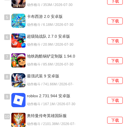
漂流少女在生存方面有着独特的设计，玩家不仅需要获取食
下载
动作格斗 / 353M / 2026-07-30
物，还要面对来自海洋的各种威胁，增加了游戏的紧张感与
挑战性。
卡布西游 2.0 安卓版
5
下载
动作格斗 / 6.18M / 2026-07-30
2、丰富的角色与道具
超级陆战队 2.7.0 安卓版
6
游戏中玩家能够解锁多种不同的角色和道具，每个角色都有
下载
动作格斗 / 20.9M / 2026-07-30
其独特的能力，能够为游戏增添更多的策略选择。
地铁跑酷锅铲定制版 1.94.0
7
3、动感的音乐与音效
下载
安卓版
动作格斗 / 85.6M / 2026-07-30
伴随游戏的进行，玩家将体验到独特的背景音乐和生动的海
最强武装 9 安卓版
8
浪声效，让整个冒险过程更加身临其境。
下载
动作格斗 / 741.66M / 2026-07-
30
4、友好的操作体验
roblox 2.731.944 安卓版
9
下载
游戏的操作简单易上手，玩家可以轻松掌握钓鱼技巧，适合
动作格斗 / 167.1M / 2026-07-30
各类玩家，不论是新手还是老玩家都能享受其中的乐趣。
奥特曼传奇英雄国际服
10
下载
8.3.2
游戏玩法
动作格斗 / 2101.38M / 2026-07-