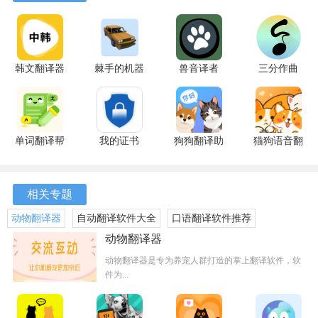
2、作为铲屎官，您是否经常遇到宠物对您爱答不理的情况猫
语翻译王可以帮助您解决这个，让您和宠物之间的沟通更加
顺畅和有趣。
韩文翻译器
棘手的机器
兽音译者
三分作曲
3、通过使用猫语翻译王，您可以更加了解和亲近自己的爱
1.2.1 安卓
1.1.132.6
1.5 最新版
8.12.9 安卓
宠，让您和宠物之间的关系更加亲密。
版
安卓版
版
APP亮点
单词翻译帮
我的证书
狗狗翻译助
猫狗语音翻
1、猫语翻译王是一款功能丰富、可爱Q萌的工具应用，适合
1.0.3 安卓
1.0.25-
手
译机 1.0.8
版
prod1 安卓
5.0.5338
安卓版
所有爱宠人士使用。
版
安卓版
相关专题
2、这可以让您的养宠体验更加有趣，让您和宠物之间的沟通
动物翻译器
自动翻译软件大全
口语翻译软件推荐
更加顺畅和愉快。
动物翻译器
3、能帮助您和宠物之间的沟通，让您的养宠体验更加有趣和
动物翻译器是专为养宠人群打造的掌上翻译软件，软
愉快。
件为...