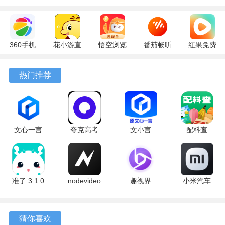
360手机
花小游直
悟空浏览
番茄畅听
红果免费
助手
播
器 17.6.0
6.6.0.32
短剧
10.13.27
17.9.56
官方版
最新版
7.2.9.32
热门推荐
最新版
最新版
安卓版
文心一言
夸克高考
文小言
配料查
4.0
10.14.0.1115
5.16.0.10
3.0.1 官方
5.16.0.10
最新版
安卓版
版
最新版
应用特点
准了 3.1.0
nodevideo
趣视界
小米汽车
最新版
8.8.0 最新
1.0.8
4.0.6-
1、的人宠翻译功能主要供您和宠物娱乐使用，希望给您带来
版
20260603
更多快乐。
手机版
猜你喜欢