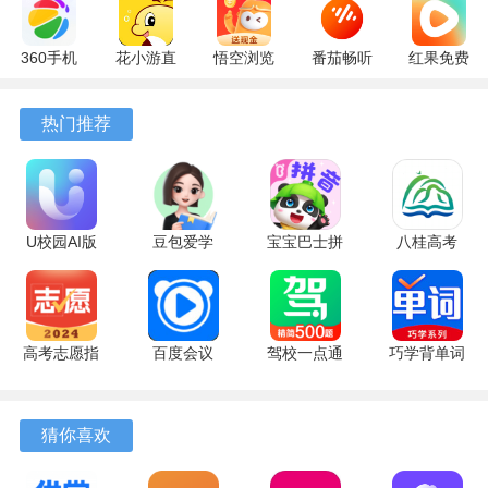
360手机
花小游直
悟空浏览
番茄畅听
红果免费
助手
播
器 17.6.0
6.6.0.32
短剧
10.13.27
17.9.56
官方版
最新版
7.2.9.32
热门推荐
最新版
最新版
安卓版
U校园AI版
豆包爱学
宝宝巴士拼
八桂高考
2.6.3 最新
5.4.5 手机
音
1.2.7 手机
版
版
12.80.10.00
版
最新版
软件功能
高考志愿指
百度会议
驾校一点通
巧学背单词
1.互动学习：通过互动式游戏和练习，提高学习者的参与度
导 2.0.0 官
8.15.23 最
18.5.1 官方
2.9.9 安卓
和兴趣。
方版
新版
版
版
猜你喜欢
2.定制化学习：根据用户的学习进度和偏好，提供个性化的
学习计划。