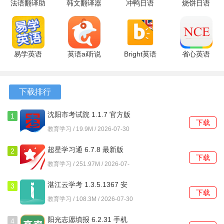
法语翻译助
韩文翻译器
冲鸭日语
烧饼日语
和成绩。
手 2.0.1 安
1.2.1 安卓
2.1.0 安卓
5.1.0 官方
卓版
版
版
版
语言乐学app还提供了专业的学习辅导，让用户能够找到适合
自己的学习方式，享受学习的乐趣。
易学英语
英语ai听说
Bright英语
省心英语
1.4.0 安卓
1.1.0 安卓
1.4.14 安卓
4.0.9 最新
版
版
版
版
下载排行
沈阳市考试院 1.1.7 官方版
1
下载
教育学习 / 19.9M / 2026-07-30
超星学习通 6.7.8 最新版
2
下载
教育学习 / 251.97M / 2026-07-
30
湛江云学考 1.3.5.1367 安
3
下载
卓版
教育学习 / 108.3M / 2026-07-30
阳光志愿填报 6.2.31 手机
4