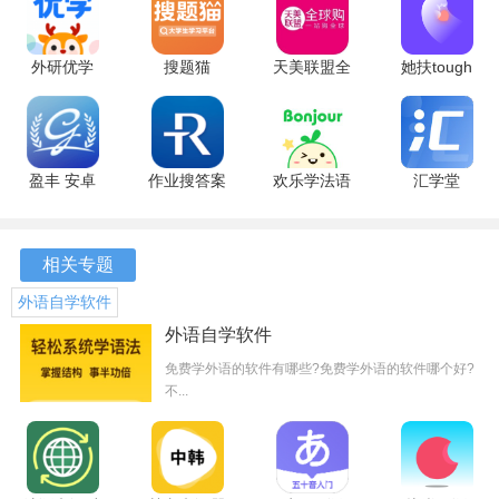
3.多语言支持：提供多种语言的学习资源，满足不同用户的
需求。
外研优学
搜题猫
天美联盟全
她扶tough
5.19.5 官方
1.5.2 安卓
球购 2.2.3
v2.2.4 安卓
4.实时反馈：在学习过程中提供即时反馈，帮助用户及时纠
版
版
安卓版
版
正错误。
5.进度追踪：记录用户的学习进度，帮助用户跟踪自己的学
盈丰 安卓
作业搜答案
欢乐学法语
汇学堂
版
安卓版
v1.0.0 安卓
SaaS 4.2.0
习成果。
版
安卓版
6.社区交流：提供社区功能，让用户可以与其他学习者交流
相关专题
心得，互相鼓励。
外语自学软件
外语自学软件
软件特色
免费学外语的软件有哪些?免费学外语的软件哪个好?
软件涵盖了语文、英语等多种语言的学习资源，适用于不同
不...
年龄段的用户。
其亮点在于通过同步作文、多场景学习等功能，让用户随时
随地学习语言，记录学习轨迹，帮助用户及时掌握学习进度