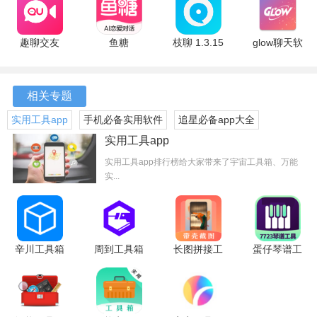
卓版
安卓版
版
软件优势
趣聊交友
鱼糖
枝聊 1.3.15
glow聊天软
1、信息全面
2.3.6 安卓
1.0.5.5 安
安卓版
件 2.0.9 官
版
卓版
方版
超级星饭团涵盖了众多明星的动态信息，在一个平台上获取
各种相关资讯，避免了在多个渠道查找的麻烦。
相关专题
实用工具app
手机必备实用软件
追星必备app大全
2、互动性强
实用工具app
粉丝们不仅可以浏览明星动态，还可以对其他粉丝的动态进
实用工具app排行榜给大家带来了宇宙工具箱、万能
行评论和点赞，形成良好的互动氛围，提升追星的乐趣。
实...
3、语音场景植入
应用中设有明星的语音提示功能，通过这些语音与偶像进行
辛川工具箱
周到工具箱
长图拼接工
蛋仔琴谱工
对话，让追星体验更加生动和真实。
11.3 安卓
1.1.5 安卓
具
具 安卓版
4、福利多多
版
版
20.1.2017
安卓版
除了常规的明星信息，用户还有机会获得免费门票和亲笔签