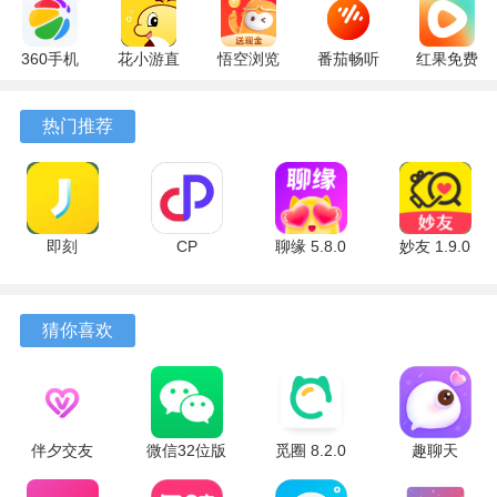
360手机
花小游直
悟空浏览
番茄畅听
红果免费
助手
播
器 17.6.0
6.6.0.32
短剧
10.13.27
17.9.56
官方版
最新版
7.2.9.32
热门推荐
最新版
最新版
安卓版
即刻
CP
聊缘 5.8.0
妙友 1.9.0
7.56.13 安
6.8.6.2484
官方版
安卓版
卓版
安卓版
猜你喜欢
伴夕交友
微信32位版
觅圈 8.2.0
趣聊天
3.0.0.7 安
本 8.0.32
安卓版
2.5.2 最新