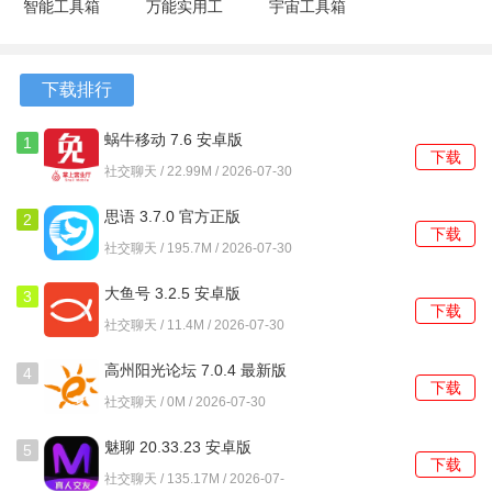
智能工具箱
万能实用工
宇宙工具箱
名等福利，增加了追星的吸引力。
20.9 安卓
具
2.9.4 安卓
版
20.2.10017
版
软件功能
安卓版
下载排行
1、明星上线提醒功能：通过设置关注的明星，当偶像上线
蜗牛移动 7.6 安卓版
1
时，应用会及时发送通知，确保用户不会错过任何动态。
下载
社交聊天 / 22.99M / 2026-07-30
2、社交互动平台：在这里与其他粉丝分享追星故事，交流心
思语 3.7.0 官方正版
2
得，增强彼此的联系。
下载
社交聊天 / 195.7M / 2026-07-30
3、明星行程图集：查看偶像的最新活动照片，感受明星的生
大鱼号 3.2.5 安卓版
3
活，提升追星的参与感。
下载
社交聊天 / 11.4M / 2026-07-30
4、动态语音功能：听到偶像的早安、晚安语音，增加与偶像
高州阳光论坛 7.0.4 最新版
的亲密感，提升追星的乐趣。
4
下载
社交聊天 / 0M / 2026-07-30
5、粉丝福利专区：在这里有机会申请各种福利，包括门票、
魅聊 20.33.23 安卓版
签名照等，增加追星的惊喜感。
5
下载
社交聊天 / 135.17M / 2026-07-