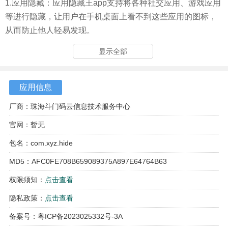
1.应用隐藏：应用隐藏王app支持将各种社交应用、游戏应用
等进行隐藏，让用户在手机桌面上看不到这些应用的图标，
从而防止他人轻易发现。
2.应用图标伪装：为了进一步保护用户的隐私，该app还提供
显示全部
了应用图标伪装功能。原应用的图标可以变为计算器图标，
进入的页面也伪装成计算器界面，增加了隐私保护的层级。
应用信息
3.应用加密：用户可以为隐藏的应用设置自定义的密码，只
厂商：珠海斗门码云信息技术服务中心
有在输入正确密码后才能访问这些应用，增强了数据的安全
官网：暂无
性。
包名：com.xyz.hide
4.隐私空间管理：应用隐藏王app还提供了一个私密的存储空
MD5：AFC0FE708B659089375A897E64764B63
间，用户可以存储个人照片、视频、文件等内容，确保这些
数据不会被他人轻易获取。
权限须知：
点击查看
隐私政策：
点击查看
备案号：粤ICP备2023025332号-3A