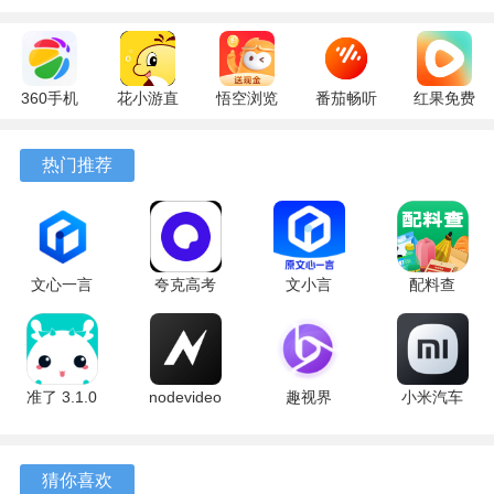
360手机
花小游直
悟空浏览
番茄畅听
红果免费
助手
播
器 17.6.0
6.6.0.32
短剧
10.13.27
17.9.56
官方版
最新版
7.2.9.32
热门推荐
最新版
最新版
安卓版
文心一言
夸克高考
文小言
配料查
4.0
10.14.0.1115
5.16.0.10
3.0.1 官方
5.16.0.10
最新版
安卓版
版
最新版
准了 3.1.0
nodevideo
趣视界
小米汽车
最新版
8.8.0 最新
1.0.8
4.0.6-
版
20260603
手机版
猜你喜欢