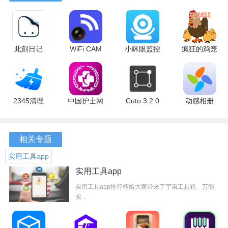
此刻日记
WiFi CAM
小眯眼监控
疯狂的鸡笼
2.2.1 安卓
4.9 安卓版
摄像头
1.0.121 安
版
2.6.6 安卓
卓版
版
2345清理
中国护士网
Cuto 3.2.0
动感相册
王 5.6.13
8.1.0 手机
最新版
1.19 安卓
软件特色
官方版
版
版
1.全方位的隐私保护：应用隐藏王app不仅关注应用的隐藏，
相关专题
注重隐私数据的加密存储，为用户提供了全方位的隐私保
实用工具app
护。
实用工具app
2.操作便捷：该app的操作简单易懂，用户只需按照提示进行
实用工具app排行榜给大家带来了宇宙工具箱、万能
实...
设置，即可轻松实现应用的隐藏和数据的加密。
3.高效提醒：应用隐藏王app提供的短信提醒功能，确保用户