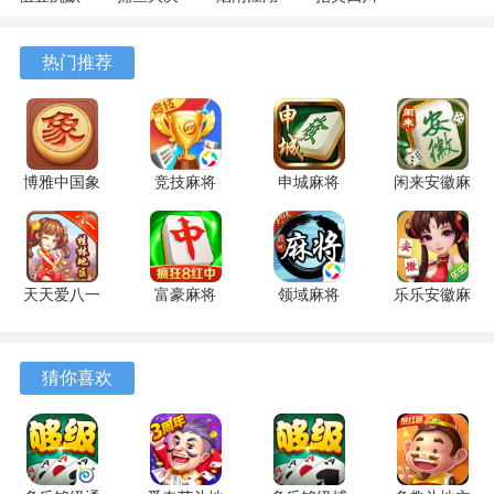
专属 4.5.1
战
1.124.72274
麻将
3.记住地主/队友的出牌模式：
安卓版
122.7.291
安卓版
7.10.604
热门推荐
安卓版
安卓版
地主先出牌，他的第一手牌往往透露了他的意图。地主先出
小单，说明他单牌多，想过牌。地主先出对子，说明他对子
强，或者单牌有绝对控制(如王)。
博雅中国象
竞技麻将
申城麻将
闲来安徽麻
第二部分：如果你是地主
棋 4.3.1 安
1.20 安卓
1.0.5 安卓
将 201.0.7
卓版
版
版
官方版
地主的优势是多一张牌且先出，劣势是孤军奋战。目标是尽
快跑牌。
天天爱八一
富豪麻将
领域麻将
乐乐安徽麻
1.叫地主的原则：
字牌 6.0.1
7.0720 安
3.4 最新版
将 6.0.1 安
手机版
卓版
卓版
有大牌：至少有一个王或三个2，能保证一定的牌权。
猜你喜欢
牌型整齐：手里没有太多难以处理的单张或小对子。如果一
手牌全是单张，即使有大牌也很难赢。
有炸弹：有炸弹是叫地主的强烈信号，能带来翻倍的机会和