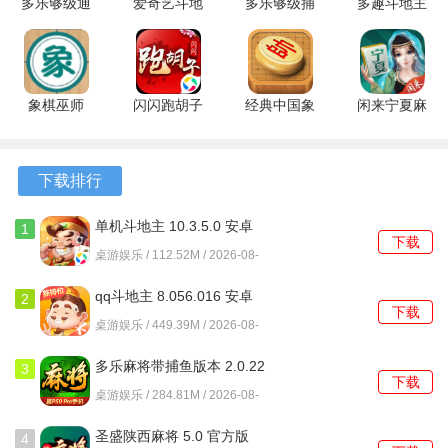
多乐够级通
爱奇艺斗地
多乐够级捕
多趣斗地主
一次额外的牌权。
用版 2.31.2
主 2.0.70
鱼版 2.31.2
纯净版
手机版
安卓版
最新版
6.7.0 安卓
2.出牌策略：
版
开局：试探与造势。先出自己能够收回来的牌。你手里有单
象棋巫师
闪闪跑胡子
经典中国象
闲来宁夏麻
3.3.7 官方
7.2 安卓版
棋单机版
将 201.0.8
A，可以先出K以下的单张，看看对方是否上2或王，如果没
版
4.4.1 安卓
安卓版
人要，你再用A拿回牌权。如果手里对子强，可以先出一对小
版
下载排行
的。
中局：保持牌权，调整牌型。拿到牌权后，要思考如何能一
单机斗地主 10.3.5.0 安卓
1
下载
版
次多走牌。能出顺子就走顺子，能出连对就走连对。目的是
桌游娱乐 / 112.52M / 2026-08-
06
把手里的牌快速打成一手能脱手的“净手”牌型(只剩一个炸弹
qq斗地主 8.056.016 安卓
2
或一个大的单张/对子)。
下载
版
桌游娱乐 / 449.39M / 2026-08-
06
尾局：计算剩余牌力。当牌不多时，要清楚外面最大的牌是
多乐麻将带捕鱼版本 2.0.22
3
什么。你剩一张K，如果2和王都出完了，那K就是最大的，
下载
最新版
桌游娱乐 / 284.81M / 2026-08-
直接出掉获胜。如果还有大牌在外，就需要考虑是否用其他
06
方式引诱对方拆牌。
圣盛陕西麻将 5.0 官方版
4