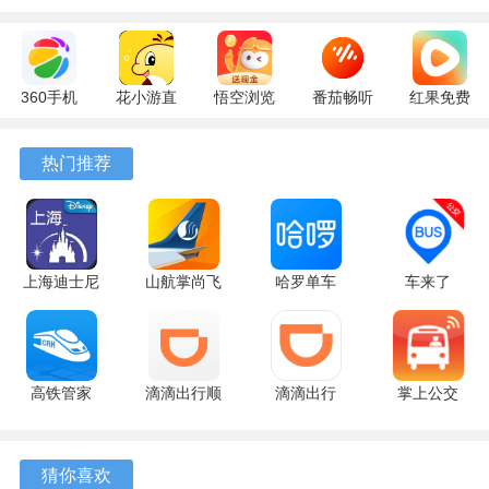
360手机
花小游直
悟空浏览
番茄畅听
红果免费
助手
播
器 17.6.0
6.6.0.32
短剧
10.13.27
17.9.56
官方版
最新版
7.2.9.32
热门推荐
最新版
最新版
安卓版
上海迪士尼
山航掌尚飞
哈罗单车
车来了
度假区
5.2.3 手机
6.99.70 官
7.5.3 手机
11.6.0 手机
版
方版
版
版
高铁管家
滴滴出行顺
滴滴出行
掌上公交
8.9.8.1 最
风车 8.0.6
8.0.6 安卓
7.4.7 手机
新版
官方版
版
版
猜你喜欢