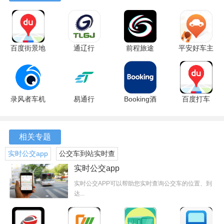
百度街景地
通辽行
前程旅途
平安好车主
图 21.18.0
1.2.5 安卓
1.3.6 安卓
6.02.1 安卓
官方版
版
版
版
录风者车机
易通行
Booking酒
百度打车
版
1.0.39 官方
店预订
21.18.0 官
软件特色
v3.5.1.260527
版
67.4.0.1 最
方版
官方版
新版
相关专题
1.便捷性：天津公交app提供了丰富的线路信息和实时公交查
询功能，使用户能够随时随地获取所需信息，规划出行路
实时公交app
公交车到站实时查
线。刷码乘车功能也避免了用户忘记带零钱或公交卡的烦
询app
实时公交app
恼。
实时公交APP可以帮助您实时查询公交车的位置、到
达...
2.智能性：app采用了先进的定位技术，能够精准定位用户的
位置，提供周边站点及公交线路的实时状况。智能导航服务