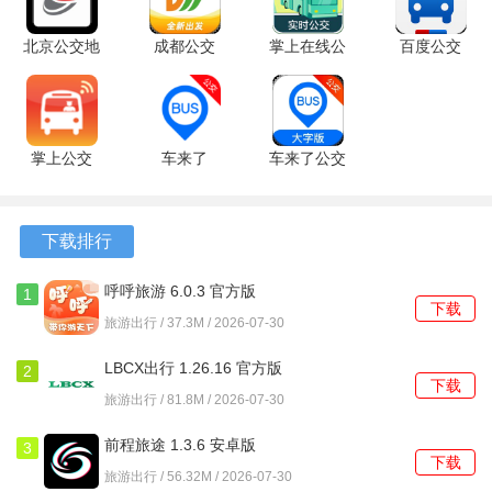
还能帮助用户规划出行路线，避免走错路或延误时间。
北京公交地
成都公交
掌上在线公
百度公交
3.优惠性：天津公交app推出了公交与轨道联程优惠活动，用
铁一卡通
2.2.1 最新
交 3.0.8 最
1.4.0 官方
户通过刷码乘车即可享受到一定的优惠。
6.1.2 安卓
版
新版
安卓版
版
4.直观性：app支持地图模式，能够直观显示用户所在位置周
边的站点位置信息，帮助用户快速找到最近的乘车站点。
掌上公交
车来了
车来了公交
7.4.7 手机
7.5.3 手机
大字版
版
版
1.92.0 最新
版
下载排行
呼呼旅游 6.0.3 官方版
1
下载
旅游出行 / 37.3M / 2026-07-30
LBCX出行 1.26.16 官方版
2
下载
旅游出行 / 81.8M / 2026-07-30
前程旅途 1.3.6 安卓版
3
下载
旅游出行 / 56.32M / 2026-07-30