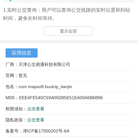
1.实时公交查询：用户可以查询公交线路的实时位置和到站
时间，避免长时间等待。
2.行程规划指引：提供智能路线规划功能，帮助用户选择最
显示全部
佳出行方案。
3.最新路线调整信息：及时更新公交线路的调整信息，确保
应用信息
用户获取最新数据。
厂商：天津公交易通科技有限公司
4.一键快速刷码乘车：用户可以开通虚拟卡，使用乘车码快
官网：暂无
速乘车。
包名：com.mapsoft.bustrip_tianjin
5.客服咨询：提供客服电话，用户可以咨询相关问题。
MD5：EEE4FE540C59A05D85E51EA09A5B6B96
权限须知：
点击查看
隐私政策：
点击查看
备案号：津ICP备17000202号-6A