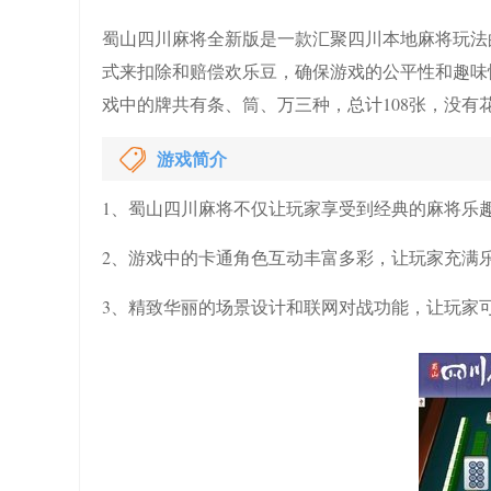
蜀山四川麻将全新版是一款汇聚四川本地麻将玩法
式来扣除和赔偿欢乐豆，确保游戏的公平性和趣味
戏中的牌共有条、筒、万三种，总计108张，没
游戏简介
1、蜀山四川麻将不仅让玩家享受到经典的麻将乐
2、游戏中的卡通角色互动丰富多彩，让玩家充满
3、精致华丽的场景设计和联网对战功能，让玩家