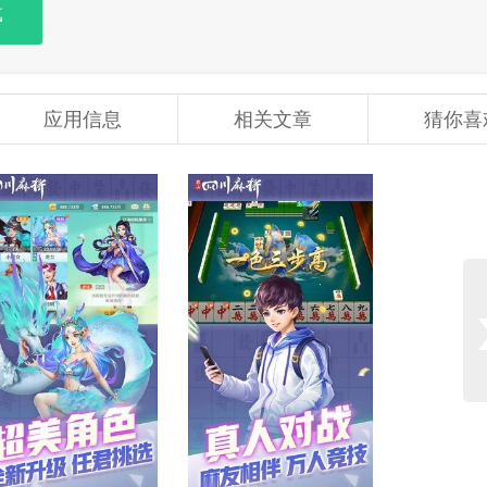
载
应用信息
相关文章
猜你喜