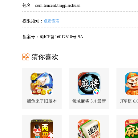
包名：com.tencent.tmgp.sichuan
权限须知：
点击查看
备案号：蜀ICP备16017610号-9A
猜你喜欢
捕鱼来了旧版本
领域麻将 3.4 最新
JJ军棋 6.
1.4.2 安卓版
版
新