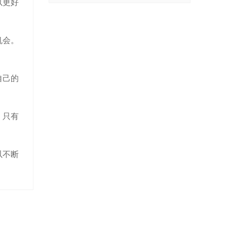
以更好
机会。
自己的
。只有
以不断