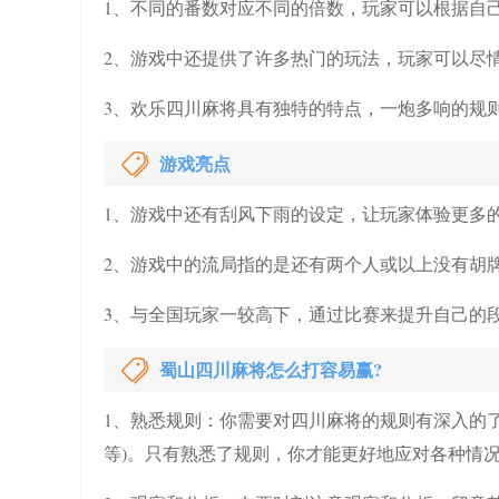
1、不同的番数对应不同的倍数，玩家可以根据自
2、游戏中还提供了许多热门的玩法，玩家可以尽
3、欢乐四川麻将具有独特的特点，一炮多响的规
游戏亮点
1、游戏中还有刮风下雨的设定，让玩家体验更多
2、游戏中的流局指的是还有两个人或以上没有胡
3、与全国玩家一较高下，通过比赛来提升自己的
蜀山四川麻将怎么打容易赢?
1、熟悉规则：你需要对四川麻将的规则有深入的
等)。只有熟悉了规则，你才能更好地应对各种情