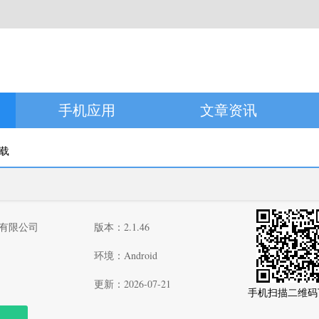
手机应用
文章资讯
下载
有限公司
版本：2.1.46
环境：Android
更新：2026-07-21
手机扫描二维码