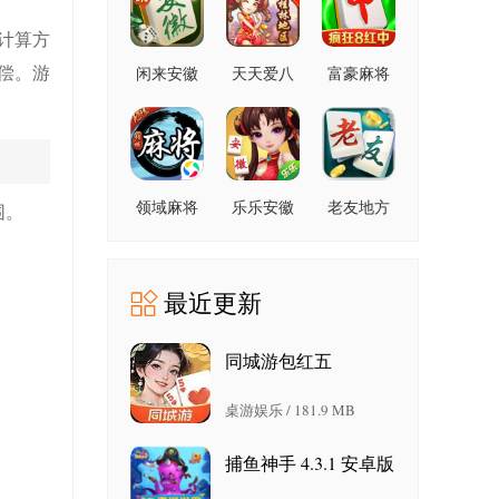
计算方
偿。游
闲来安徽
天天爱八
富豪麻将
麻将
一字牌
7.0720 安
201.0.7 官
6.0.1 手机
卓版
方版
版
领域麻将
乐乐安徽
老友地方
围。
3.4 最新版
麻将 6.0.1
麻将
安卓版
3.0.15 官
方正版
最近更新
同城游包红五
5.3.20260617 安卓版
桌游娱乐 / 181.9 MB
捕鱼神手 4.3.1 安卓版