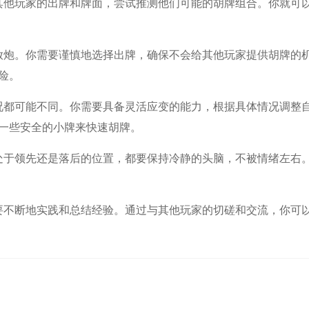
其他玩家的出牌和牌面，尝试推测他们可能的胡牌组合。你就可
放炮。你需要谨慎地选择出牌，确保不会给其他玩家提供胡牌的
险。
况都可能不同。你需要具备灵活应变的能力，根据具体情况调整
一些安全的小牌来快速胡牌。
处于领先还是落后的位置，都要保持冷静的头脑，不被情绪左右
要不断地实践和总结经验。通过与其他玩家的切磋和交流，你可