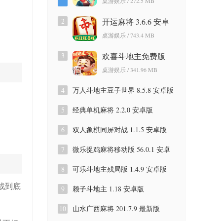
桌游娱乐 / 272.5 MB
2
开运麻将 3.6.6 安卓
版
桌游娱乐 / 743.4 MB
3
欢喜斗地主免费版
5.1.426 安卓版
桌游娱乐 / 341.96 MB
4
万人斗地主豆子世界 8.5.8 安卓版
5
经典单机麻将 2.2.0 安卓版
6
双人象棋同屏对战 1.1.5 安卓版
7
微乐捉鸡麻将移动版 56.0.1 安卓
版
8
可乐斗地主残局版 1.4.9 安卓版
战到底
9
赖子斗地主 1.18 安卓版
10
山水广西麻将 201.7.9 最新版