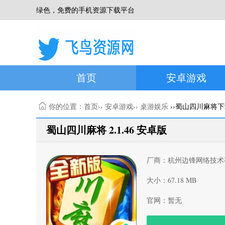
绿色，免费的手机资源下载平台
首页
安卓游戏
你的位置：
首页
››
安卓游戏
››
桌游娱乐
››蜀山四川麻将
蜀山四川麻将 2.1.46 安卓版
厂商：杭州边锋网络技术
大小：67.18 MB
官网：暂无