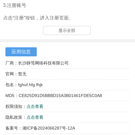
3.注册账号
点击“注册”按钮，进入注册页面。
输入手机号码或邮箱地址，设置密码，并完成验证码验证。
显示全部
点击“注册”完成账号创建。
应用信息
厂商：长沙静笃网络科技有限公司
官网：暂无
包名：fghuf.hfg.fhjk
MD5：CE825D91D5BBBD15A3B01461FDE5C0A8
权限须知：
点击查看
隐私政策：
点击查看
备案号：湘ICP备2024066287号-12A