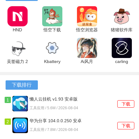
毒蛇加速器怎么用
HND
悟空下载
悟空浏览器
猪猪软件库
打开毒舌加速器APP,进入首页点击分享按钮进入分享页面;通
1.0.51.250916
1.4.8 最新
能免费观看
3.4版本 3.4
过下面两个按钮分享成功邀请一人可得6小时无限流量使用，
最新版
版
版 17.9.0
官方版
依次累加两人可得12小时无限流量。
最新版
吴签磁力 2
Kbattery
Ai风月
carling
软件特点
安卓版
1.2.2 安卓
1.9.33 最新
3.6.50.486
版
版
官方版
1、毒蛇加速器采用尖端的网络优化技术，能够智能选择最佳
下载排行
网络线路，确保用户享有稳定可靠的网络连接，随时随地都
能畅快上网。
懒人云挂机 v1.93 安卓版
1
下载
2、应用支持多种网络环境，无论是在家中、办公室还是外
工具应用 / 5.6M / 2026-08-04
出，都能提供卓越的加速服务，适合各种上网需求。
华为分享 104.0.0.250 安卓
2
下载
版
3、用户使用毒蛇加速器无需安装任何插件，简单方便，一键
工具应用 / 7.8M / 2026-08-04
连接就能享受加速服务，操作非常简便。