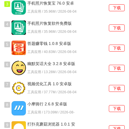
手机照片恢复宝 76.0 安卓
3
下载
版
4、毒蛇加速器提供详细的加速记录，随时查看加速效果，了
工具应用 / 35.96M / 2026-08-04
解当前的网络状态，进一步优化使用体验。
手机照片恢复软件免费版
4
下载
76.0 安卓最新版
软件优势
工具应用 / 35.96M / 2026-08-04
1、毒蛇加速器支持热门手游加速，包括PUBGM、Roblox、
答题赚零钱 1.0.8 安卓版
5
下载
和平精英等，能够为上千款游戏提供卓越的加速服务，提升
工具应用 / 40.83M / 2026-08-04
游戏体验。
幽默笑话大全 3.2.8 安卓版
6
下载
2、应用提供多条加速线路供用户选择，根据不同需求确保网
工具应用 / 13.28M / 2026-08-04
络稳定、低延迟，真正做到极速不掉线。
视频优化工具 1.0 安卓版
7
下载
3、毒蛇加速器的移动端设计充分考虑了用户的使用习惯，界
工具应用 / 37.77M / 2026-08-04
面简洁直观，轻松上手，无需复杂的设置和操作。
小摩骑行 2.6.8 安卓版
8
下载
4、几乎在任何网络环境下，毒蛇加速器都能确保不掉线、不
工具应用 / 173.09M / 2026-08-
04
卡顿，给用户带来更畅快的上网体验。
打扑克蘑菇浏览器 1.0.1 安
9
下载