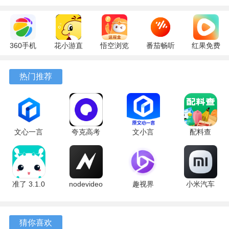
360手机
花小游直
悟空浏览
番茄畅听
红果免费
助手
播
器 17.9.0
6.6.0.32
短剧
10.13.27
17.9.56
官方版
最新版
7.2.9.32
热门推荐
最新版
最新版
安卓版
文心一言
夸克高考
文小言
配料查
4.0
10.14.6.1121
5.16.0.10
3.0.1 官方
5.16.0.10
最新版
安卓版
版
最新版
准了 3.1.0
nodevideo
趣视界
小米汽车
最新版
8.8.0 最新
1.0.8
4.0.6-
版
20260603
手机版
猜你喜欢