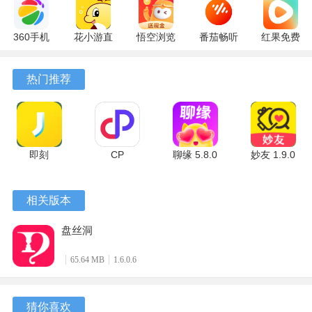
360手机
花小游直
悟空浏览
番茄畅听
红果免费
助手
播
器 17.6.0
6.6.0.32
短剧
10.13.27
17.9.56
官方版
最新版
7.2.9.32
热门推荐
最新版
最新版
安卓版
即刻
CP
聊缘 5.8.0
妙友 1.9.0
7.56.13 安
6.8.6.2484
官方版
安卓版
卓版
安卓版
相关版本
盘丝洞
65.64 MB
1.6.0.6
猜你喜欢