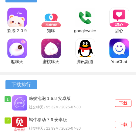
盘丝洞app破解无限盘币软件功能
1、首页展示了多种社交方式，包括连接神器、日迹分享等，
通过这些功能与他人进行更深层次的互动。
欢渝 2.0.9
知聊
googlevoice
甜心
2、弹情模块允许用户分享自己的性爱观和情感故事，及时获
最新版
6.24.1.0 手
2026.01.25.860734784
4.13.01 官
取性知识和经验，帮助用户丰富自己的情感生活。
机版
官方版
方版
3、么么功能提供了私聊的安全保障，设置私密聊天，避免骚
趣聊天
蜜桃聊天
腾讯频道
YouChat
扰和不必要的打扰，确保交流的愉快。
2.5.2 最新
1.2.0 安卓
9.3.30 安卓
3.1.6 安卓
版
版
版
版
4、用户的动态和帖子可以在个人中心查看，随时了解自己参
下载排行
与的讨论和互动，便于管理自己的社交内容。
韩娱泡泡 1.6.8 安卓版
盘丝洞app破解无限盘币软件特色
1
下载
社交聊天 / 95.32M / 2026-07-30
1、平台鼓励用户积极分享自己的情感故事，帮助他人找到共
鸣，营造出一种温暖而包容的社交氛围。
蜗牛移动 7.6 安卓版
2
下载
社交聊天 / 22.99M / 2026-07-30
2、每位用户都可以通过邮箱注册，保护个人隐私的享受更自