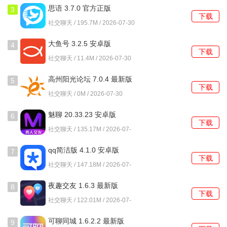
由的社交体验，让交友变得更加轻松。
思语 3.7.0 官方正版
3
下载
社交聊天 / 195.7M / 2026-07-30
3、提供丰富的社交玩法，用户不仅可以聊天，还可以通过多
种趣味活动来增进彼此的了解，打破初次见面的尴尬。
大鱼号 3.2.5 安卓版
4
下载
社交聊天 / 11.4M / 2026-07-30
4、平台上有专业的性知识分享，帮助用户提高性知识水平，
倡导健康的性观念，促进健康的情感交流。
高州阳光论坛 7.0.4 最新版
5
下载
社交聊天 / 0M / 2026-07-30
盘丝洞app破解无限盘币使用说明
魅聊 20.33.23 安卓版
6
1、打开盘丝洞app，进入主界面，首先会看到丰富的社交选
下载
社交聊天 / 135.17M / 2026-07-
项，选择自己感兴趣的模块。
30
qq简洁版 4.1.0 安卓版
7
2、在首页中找到连接神器，打开蓝牙，轻松连接，享受多种
下载
社交聊天 / 147.18M / 2026-07-
趣味玩法。
30
夜趣交友 1.6.3 最新版
8
3、点击弹情模块，分享自己的情感故事，或者查看他人分享
下载
社交聊天 / 122.01M / 2026-07-
的内容，参与互动。
30
可聊同城 1.6.2.2 最新版
9
4、进入么么功能，设置私密聊天，确保在交流中不会受到骚