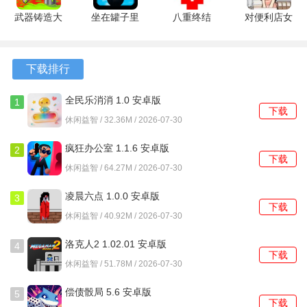
些共渡难关情节的触发。
武器铸造大
坐在罐子里
八重终结
对便利店女
师破解版
的人 2.0.3
1.0.0 安卓
孩的恶作剧
2、遇到关于过去回忆的提问时，回答内容需要保持一致，如
6.1.0 最新
安卓版
版
v3.8.7 官方
果前后矛盾，会降低兄弟间的信任度，可能导致后期某个关
版
版
下载排行
键提议被拒绝。
全民乐消消 1.0 安卓版
1
3、在中期面临是否外出搜寻物资的抉择时，选择独自前往或
下载
休闲益智 / 32.36M / 2026-07-30
坚持共同行动，会分别引向两条不同的剧情线，涉及不同的
危险事件与情感冲突。
疯狂办公室 1.1.6 安卓版
2
下载
休闲益智 / 64.27M / 2026-07-30
4、游戏中有几处需要点击场景中特定物品（如旧照片、破损
的收音机）才能继续，这些互动点通常关联重要背景信息，
凌晨六点 1.0.0 安卓版
3
下载
忽略可能无法理解某些对话的深意。
休闲益智 / 40.92M / 2026-07-30
5、临近结尾处，关于未来的最终选择至关重要，综合了之前
洛克人2 1.02.01 安卓版
4
下载
所有关键抉择的影响，直接决定六个主要结局中的哪一个会
休闲益智 / 51.78M / 2026-07-30
被解锁。
偿债骰局 5.6 安卓版
5
下载