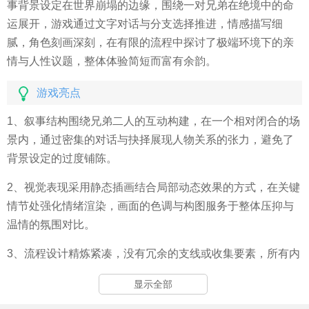
事背景设定在世界崩塌的边缘，围绕一对兄弟在绝境中的命
运展开，游戏通过文字对话与分支选择推进，情感描写细
腻，角色刻画深刻，在有限的流程中探讨了极端环境下的亲
情与人性议题，整体体验简短而富有余韵。
游戏亮点
1、叙事结构围绕兄弟二人的互动构建，在一个相对闭合的场
景内，通过密集的对话与抉择展现人物关系的张力，避免了
背景设定的过度铺陈。
2、视觉表现采用静态插画结合局部动态效果的方式，在关键
情节处强化情绪渲染，画面的色调与构图服务于整体压抑与
温情的氛围对比。
3、流程设计精炼紧凑，没有冗余的支线或收集要素，所有内
容都直接服务于核心故事的推进与人物情感的积累。
显示全部