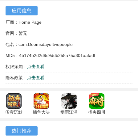
应用信息
厂商：Home Page
官网：暂无
包名：com.Doomsdayoftwopeople
MD5：4b174b2d2d9c9ddb258a75a301aafadf
权限须知：
点击查看
游戏特色
隐私政策：
点击查看
1、剧情走向完全由对话中的分支选项决定，不同的选择会导
向情节发展的分歧，最终解锁差异显著的结局。
2、情感表达集中于兄弟之间的羁绊，通过大量日常细节与危
伍壹沉默
捕鱼大决
烟雨江湖
指尖四川
机时刻的反应，层层揭示两人关系的复杂性与内在矛盾。
专属 4.5.1
战
1.124.71989
麻将
安卓版
122.7.291
安卓版
7.10.604
热门推荐
3、互动环节被设计得极为轻度，例如点击查看物品或进行简
安卓版
安卓版