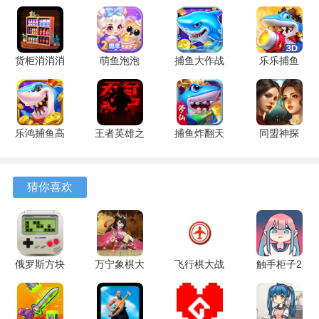
单的环境交互，这些操作加深沉浸感而非提供玩法挑战。
游戏优势
货柜消消消
萌鱼泡泡
捕鱼大作战
乐乐捕鱼
1、文本质量较高，对话内容贴合角色性格与处境，能够有效
1.0.2 安卓
3.4.1.6 安
1.5112 手
9.2 安卓版
地传递出焦虑、依赖、牺牲等复杂情绪，避免说教感。
版
卓版
机版
2、多结局设定并非流于形式，每个结局都对故事主题有独立
乐鸿捕鱼高
王者英雄之
捕鱼炸翻天
同盟神探
的阐释，鼓励从不同角度理解人物动机与事件因果。
爆版 1.7.12
枪战传奇
11.8.1.0 安
1.1.9 手机
3、音效与背景音乐的使用相当克制，在沉默与声响之间形成
安卓版
1.08 官方
卓版
版
版
了良好的节奏，强化了末日环境中孤立无援的听觉感受。
猜你喜欢
4、用户界面设计极为简洁，几乎没有任何干扰元素，确保阅
读与选择的流程顺畅，注意力能始终停留在剧情本身。
俄罗斯方块
万宁象棋大
飞行棋大战
触手柜子2
游戏攻略
消除掉落版
招版 1.1.71
单机版
1.4.03 安卓
1、在游戏初期兄弟讨论食物分配的对话中，选择强调共享或
1.1.0 最新
安卓版
2.7.0 安卓
版
版
版
谦让的选项，这类选择倾向于积累依存关系值，影响后续某