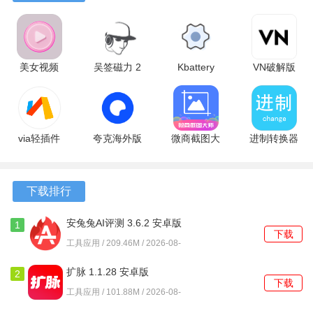
软件特色
1. 小牛看房通过与多家中介品牌的合作，整合了市场上大量
的优质房源，在一个平台上轻松对比不同房源信息。
美女视频
吴签磁力 2
Kbattery
VN破解版
2. 平台提供透明的交易流程，让用户在购房过程中清楚每一
1.1.7 安卓
安卓版
1.2.2 安卓
2.17.0 最新
版
版
版
步的进展，减少不必要的麻烦。
3. 小牛看房的服务承诺为用户提供了额外的保障，让客户在
via轻插件
夸克海外版
微商截图大
进制转换器
买房、租房时更加安心，感受到平台的诚信和责任感。
7.2.1 官方
10.14.6.1121
师破解版
6.5 安卓版
版
安卓版
5.8.8 安卓
软件功能
版
下载排行
1.
房源搜索
：根据地理位置、价格范围、房型等条件进行精
安兔兔AI评测 3.6.2 安卓版
1
准搜索，快速找到合适的房源。
下载
工具应用 / 209.46M / 2026-08-
06
2.
房源对比
：平台允许用户对比多个房源的信息，帮助用户
扩脉 1.1.28 安卓版
2
做出更加明智的选择。
下载
工具应用 / 101.88M / 2026-08-
06
3.
在线咨询
：随时与房产经纪人进行在线沟通，获取专业的