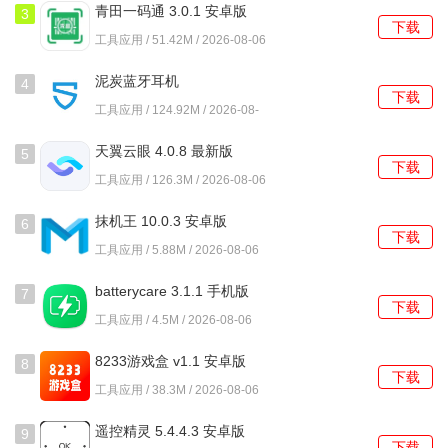
青田一码通 3.0.1 安卓版
3
购房建议和市场分析。
下载
工具应用 / 51.42M / 2026-08-06
4.
交易保障
：平台提供全方位的交易保障服务，确保用户在
泥炭蓝牙耳机
4
交易过程中的权益得到有效维护。
下载
SOUNDPEATS 2.4.18
工具应用 / 124.92M / 2026-08-
06
5.
市场分析
：小牛看房提供市场行情分析，让用户了解当前
天翼云眼 4.0.8 最新版
5
房产市场的动态和趋势，帮助用户把握购房时机。
下载
工具应用 / 126.3M / 2026-08-06
使用教程
抹机王 10.0.3 安卓版
6
下载
1. 打开小牛看房应用，进入首页，您会看到各类房源的推荐
工具应用 / 5.88M / 2026-08-06
信息。
batterycare 3.1.1 手机版
7
下载
2. 点击搜索按钮，输入您感兴趣的区域或房源类型，系统将
工具应用 / 4.5M / 2026-08-06
为您展示相关房源。
8233游戏盒 v1.1 安卓版
8
下载
3. 在搜索结果中，您可以点击任意房源，查看详细信息，包
工具应用 / 38.3M / 2026-08-06
括房屋照片、价格、面积等。
遥控精灵 5.4.4.3 安卓版
9
下载