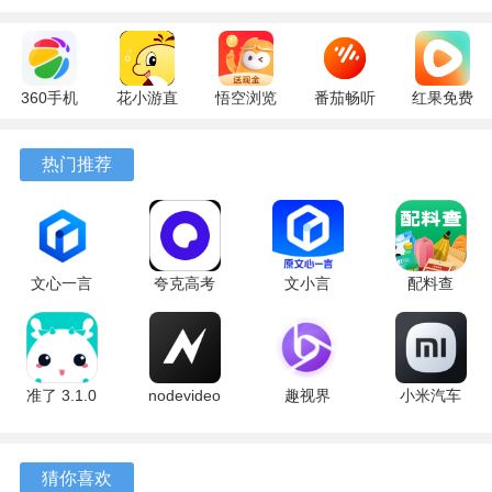
360手机
花小游直
悟空浏览
番茄畅听
红果免费
助手
播
器 17.9.0
6.6.2.32
短剧
10.13.27
17.9.56
官方版
最新版
7.3.2.32
热门推荐
最新版
最新版
安卓版
文心一言
夸克高考
文小言
配料查
4.0
10.14.6.1121
5.16.0.10
3.0.1 官方
5.16.0.10
最新版
安卓版
版
最新版
准了 3.1.0
nodevideo
趣视界
小米汽车
最新版
8.8.0 最新
1.0.8
4.0.6-
版
20260603
手机版
猜你喜欢