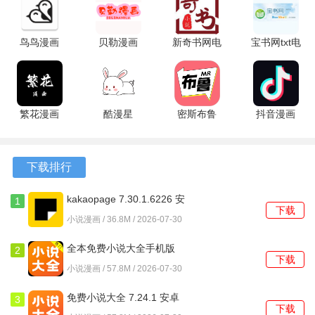
鸟鸟漫画
贝勒漫画
新奇书网电
宝书网txt电
1.1 安卓版
2.0 安卓版
子书
子书
3.00.55.000
1.1.1003
安卓版
安卓版
繁花漫画
酷漫星
密斯布鲁
抖音漫画
4.0.6 最新
4.2.01 安卓
1.77.1.1 安
39.8.0 官方
老白听书软件特色
版
版
卓版
版
1、操作简洁，老白听书的界面设计直观清爽，快速上手，轻
下载排行
松找到想听的内容，提升使用体验。
kakaopage 7.30.1.6226 安
1
2、高品质音频是其一大亮点，书籍音质清晰，发音标准，长
下载
卓版
小说漫画 / 36.8M / 2026-07-30
时间收听也不会感到疲劳，带来愉悦的听觉享受。
全本免费小说大全手机版
2
3、个性化体验非常突出，除了智能推荐书单，自定义收藏、
下载
7.24.1 安卓版
小说漫画 / 57.8M / 2026-07-30
创建播放列表，打造专属的听书空间，让每次听书都更有
趣。
免费小说大全 7.24.1 安卓
3
下载
版