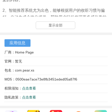
2、智能推荐系统尤为出色，能够根据用户的收听习惯与偏
好，自动生成个性化书单，帮助用户轻松发现更多感兴趣的
内容。
显示全部
3、分类清晰，书籍按照题材、类型、热门程度等进行细致分
类，用户在查找资源时更加高效，省时省力。
应用信息
4、随时畅听，老白听书支持离线缓存功能，用户即使在无网
厂商：Home Page
络环境下，也能轻松收听自己喜爱的书籍，随时随地享受听
官网：暂无
书乐趣。
包名：com.pear.xs
MD5：0500eae7ace73e8fb3451eded05a87f6
权限须知：
点击查看
隐私政策：
点击查看