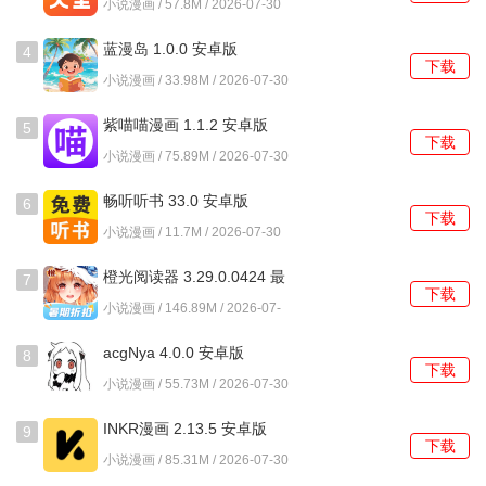
小说漫画 / 57.8M / 2026-07-30
4、无论是在通勤、休闲还是睡前，老白听书都能帮助用户利
用碎片时间高效获取知识，真正实现随时随地学习的目标。
蓝漫岛 1.0.0 安卓版
4
下载
小说漫画 / 33.98M / 2026-07-30
老白听书软件功能
紫喵喵漫画 1.1.2 安卓版
5
1、书籍搜索功能强大，通过关键词快速找到自己感兴趣的书
下载
小说漫画 / 75.89M / 2026-07-30
籍，节省查找时间，提升使用效率。
畅听听书 33.0 安卓版
6
2、播放控制灵活，随意调节播放速度，满足不同听书习惯，
下载
小说漫画 / 11.7M / 2026-07-30
让每个人都能找到最舒适的听书节奏。
橙光阅读器 3.29.0.0424 最
7
3、书籍更新及时，老白听书会不断更新音频资源，确保用户
下载
新版
小说漫画 / 146.89M / 2026-07-
能够第一时间听到最新的书籍内容，保持信息的时效性。
30
acgNya 4.0.0 安卓版
8
4、社区互动功能让分享自己的听书体验，与其他书友交流，
下载
小说漫画 / 55.73M / 2026-07-30
增进彼此间的互动，形成良好的听书氛围。
INKR漫画 2.13.5 安卓版
9
老白听书使用教程
下载
小说漫画 / 85.31M / 2026-07-30