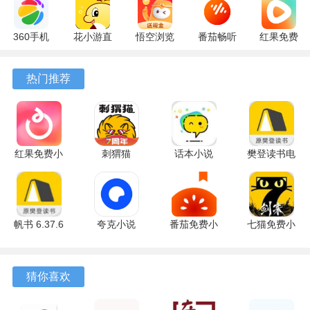
360手机
花小游直
悟空浏览
番茄畅听
红果免费
助手
播
器 17.6.0
6.6.0.32
短剧
10.13.27
17.9.56
官方版
最新版
7.2.9.32
热门推荐
最新版
最新版
安卓版
红果免费小
刺猬猫
话本小说
樊登读书电
说 7.2.9.32
2.9.365 官
6.98.0 安卓
视版本
安卓版
方版
版
6.37.6 安卓
版
帆书 6.37.6
夸克小说
番茄免费小
七猫免费小
最新版
10.14.0.1115
说 7.2.9.32
说 8.4 最新
安卓版
官方版
版
猜你喜欢