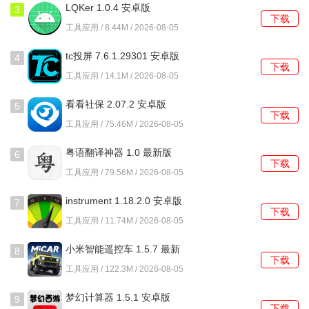
2、详细的字形解析：每个字的查询结果不仅包含字音，还提
LQKer 1.0.4 安卓版
3
下载
供部首、笔画数及字义等信息。
工具应用 / 8.44M / 2026-08-05
3、历史文化介绍：了解每个字的历史演变和文化背景，增加
tc投屏 7.6.1.29301 安卓版
4
下载
对篆刻艺术的理解。
工具应用 / 14.1M / 2026-08-05
4、艺术灵感激发：通过浏览名家作品和古籍资料，用户能获
看看社保 2.07.2 安卓版
5
下载
得创作灵感，提升艺术水平。
工具应用 / 75.46M / 2026-08-05
5、学习相近字形：通过学习一个字，探索与之形体相近或书
粤语翻译神器 1.0 最新版
6
下载
写相近的字，丰富书写技巧。
工具应用 / 79.56M / 2026-08-05
篆刻字典怎么使用？
instrument 1.18.2.0 安卓版
7
下载
工具应用 / 11.74M / 2026-08-05
1、打开篆刻字典App，您将看到主界面，点击查询按钮，进
入字典查询页面。
小米智能遥控车 1.5.7 最新
8
下载
版
工具应用 / 122.3M / 2026-08-05
2、在查询页面，您可以选择汉字输入、拼音搜索或部首查
询，输入您想了解的字。
梦幻计算器 1.5.1 安卓版
9
下载