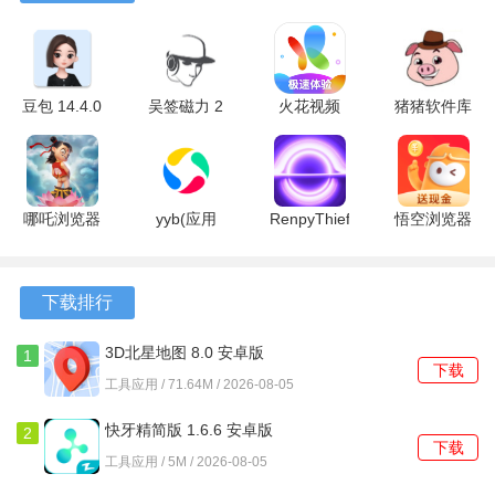
【字体识别功能】能够将手写字迅速转化为篆刻文字，方便
用户进行创作。
【多种查询方式】支持汉字查询、拼音查询、部首查询等多
豆包 14.4.0
吴签磁力 2
火花视频
猪猪软件库
种方式，确保查询结果精准全面。
最新版
安卓版
1.20 最新
3.4版本 3.4
版
官方版
【丰富的篆刻字体库】提供多种字体选择，包括仿古、楷
书、行书等，满足用户不同风格的需求。
哪吒浏览器
yyb(应用
RenpyThief
悟空浏览器
10.7.90 手
宝) 9.2.5
3.1.9 安卓
能免费观看
【收藏功能】将查询结果进行收藏，方便日后温故而知新。
机版
官方版
版
版 17.9.0
最新版
【简洁易用的界面】界面设计清晰，操作简单，快速上手，
下载排行
专注于查字典的本质需求。
3D北星地图 8.0 安卓版
1
下载
软件功能
工具应用 / 71.64M / 2026-08-05
1、便捷的字典查询：通过输入汉字、拼音或部首快速找到所
快牙精简版 1.6.6 安卓版
2
下载
需的篆刻字。
工具应用 / 5M / 2026-08-05