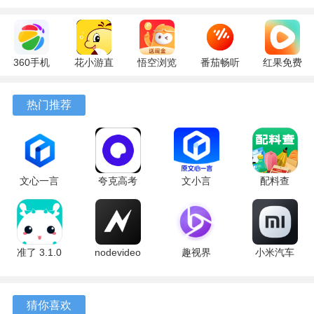
360手机
花小游直
悟空浏览
番茄畅听
红果免费
助手
播
器 17.9.0
6.6.2.32
短剧
10.13.27
17.9.56
官方版
最新版
7.3.1.32
热门推荐
最新版
最新版
安卓版
文心一言
夸克高考
文小言
配料查
4.0
10.14.6.1121
5.16.0.10
3.0.1 官方
5.16.0.10
最新版
安卓版
版
最新版
准了 3.1.0
nodevideo
趣视界
小米汽车
最新版
8.8.0 最新
1.0.8
4.0.6-
版
20260603
软件亮点
手机版
猜你喜欢