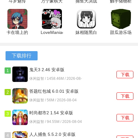
斗罗魅传
万宁象棋大
捕鱼大决战
触手储物柜
逻辑串联能力。
1.11.207
招版免广告
高爆版
2 1.2 安卓
安卓版
1.1.71 安卓
122.7.291
版
2、游戏中登场的人物和动物角色造型圆润可爱，拥有各自鲜
版
安卓版
明的性格特点，他们的对话和请求是推动解谜的关键。
卡在墙上的
LoveManiac
妹相随黑白
甜瓜游乐场
3、存在一些需要特定顺序触发的隐藏事件，例如按照正确次
女孩 1.7 最
5.4 安卓版
世界的缤纷
3D版
序点击场景中的几颗蘑菇，会额外出现一个包含奖励物品的
新版
冒险 1.0.4
1.72.2 安卓
小型谜题。
安卓版
版
下载排行
游戏优势
鬼天3 2.46 安卓版
1
下载
休闲益智 / 1458.46M / 2026-08-
1、游戏对触控操作的反应非常灵敏，点击物品的判定区域设
04
置得合理，减少了因误触或点击不准带来的烦躁感。
答题红包城 6.0.01 安卓版
2
下载
休闲益智 / 56M / 2026-08-04
2、每个关卡的场景美术风格统一且精致，色彩搭配柔和，长
时间进行视觉搜索也不会感到过于疲劳。
时尚都市2 1.54 安卓版
3
下载
休闲益智 / 94.55M / 2026-08-04
3、内置的提示系统有次数限制，但恢复机制相对宽松，在卡
关时能提供有效的方向指引，而非直接给出答案。
人人捕鱼 5.5.2.0 安卓版
4