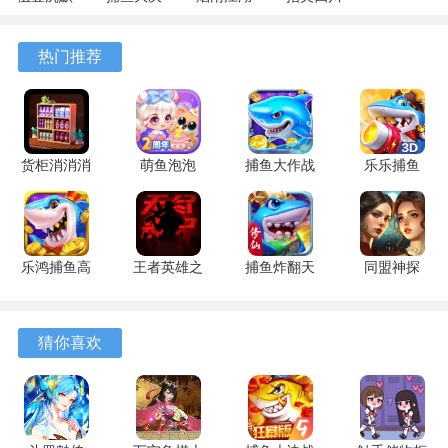
专属 4.5.1
战
1.124.72274
麻将
安卓版
122.7.291
安卓版
7.10.604
热门推荐
安卓版
安卓版
货柜消消消
萌鱼泡泡
捕鱼大作战
乐乐捕鱼
1.0.2 安卓
3.4.1.6 安
1.5112 手
9.2 安卓版
版
卓版
机版
乐鸿捕鱼高
王者英雄之
捕鱼炸翻天
同盟神探
爆版 1.7.12
枪战传奇
11.8.1.0 安
1.1.9 手机
安卓版
1.08 官方
卓版
版
版
猜你喜欢
游戏特色
1、部分谜题采用了连环设计，前一个场景中找到的物品，需
要经过组合或简单加工，才能在后续场景中发挥作用，考验