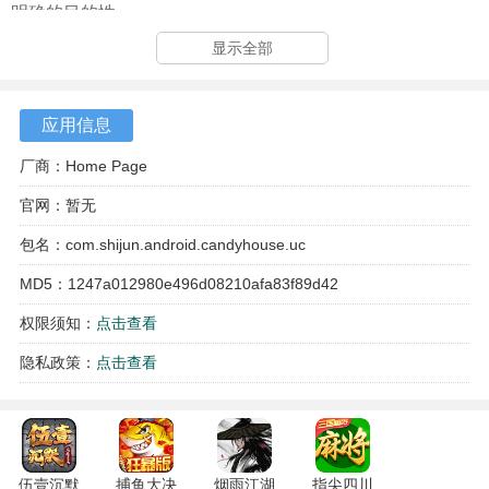
明确的目的性。
显示全部
3、除了主要寻物关卡，场景中还散布着一些可互动的装饰性
物品，触碰后会产生有趣的动画反馈，增加了场景的生动
性。
应用信息
厂商：Home Page
官网：暂无
包名：com.shijun.android.candyhouse.uc
MD5：1247a012980e496d08210afa83f89d42
权限须知：
点击查看
隐私政策：
点击查看
伍壹沉默
捕鱼大决
烟雨江湖
指尖四川