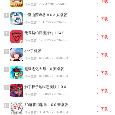
下载
休闲益智 / 442M / 2026-08-04
4、章节之间的过渡流畅，完成一个主要剧情段落会自动保存
进度，再次进入游戏时可以无缝衔接。
中至山西麻将 8.0.3 安卓版
5
下载
休闲益智 / 181.75M / 2026-08-
糖果屋历险记怎么玩？
04
无畏契约源能行动 1.24.0
6
1、进入新场景后，首先阅读画面下方给出的任务清单，清单
下载
安卓版
休闲益智 / 1933.2M / 2026-08-
会列出需要寻找的几样关键物品，这些物品通常与破解当前
04
场景的障碍直接相关。
gris手机版
7
下载
休闲益智 / 612.4M / 2026-08-04
2、利用屏幕底部的左右箭头按钮，可以旋转视角，查看场景
的不同侧面，有些物品可能藏在柜子后面或窗帘的缝隙里。
超级进化大师 1.0 安卓版
8
下载
休闲益智 / 87.08M / 2026-08-04
3、对屏幕上任何可疑或突出的部分进行点击，如果该处藏有
物品，则会显示高亮轮廓，再次点击即可将其收入清单。
触手柜子地狱恶魔版 1.0.4
9
下载
安卓版
4、注意清单中某些物品的形态，例如断裂的钥匙，可能无法
休闲益智 / 132.86M / 2026-08-
04
直接需要先在场景中找到磨刀石进行组合修复。
3D麻将消消乐 1.0.0 安卓版
10
下载
5、当清单物品全部找齐后，通常需要与场景中的特定角色或
休闲益智 / 33.47M / 2026-08-04