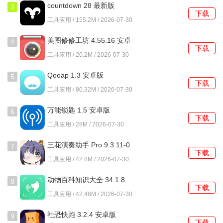
2、你可以轻松设置个人签名，表达自己的兴趣和态度，吸引
countdown 28 最新版
3
下载
更多志同道合的朋友。
工具应用 / 155.2M / 2026-07-30
3、平台会根据你的喜好推荐合适的人选，让你在交友的路上
美图修修工坊 4.55.16 安卓
4
下载
版
更加顺利。
工具应用 / 20.2M / 2026-07-30
4、随时查看收到的消息，快速回复，让彼此的心跳不再错
Qooap 1.3 安卓版
5
下载
过。
工具应用 / 80.32M / 2026-07-30
在一起怎么使用？
万能锁匙 1.5 安卓版
6
下载
工具应用 / 28M / 2026-07-30
1、下载并安装，注册一个新账号，填写你的基本信息。
三花演奏助手 Pro 9.3.11-0
7
2、进入主界面后，设置你的个人资料，包括照片和签名，展
下载
安卓版
工具应用 / 42.8M / 2026-07-30
示出真实的自我。
动物百科知识大全 34.1.8
8
3、浏览推荐的用户，根据自己的兴趣进行筛选，点击对感兴
下载
安卓版
工具应用 / 42.48M / 2026-07-30
趣的人进行关注。
社恐快跑 3.2.4 安卓版
9
4、在动态分享区，随手记录生活中的点滴，发布心情，吸引
下载