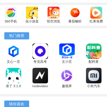
360手机
花小游直
悟空浏览
番茄畅听
红果免费
助手
播
器 17.6.0
6.6.0.32
短剧
10.13.27
17.9.56
官方版
最新版
7.2.9.32
热门推荐
最新版
最新版
安卓版
文心一言
夸克高考
文小言
配料查
4.0
10.14.0.1115
5.16.0.10
3.0.1 官方
5.16.0.10
最新版
安卓版
版
最新版
准了 3.1.0
nodevideo
趣视界
小米汽车
最新版
8.8.0 最新
1.0.8
4.0.6-
版
20260603
手机版
猜你喜欢