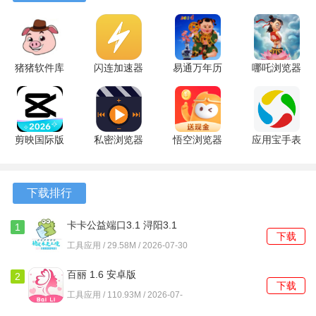
猪猪软件库
闪连加速器
易通万年历
哪吒浏览器
3.4版本 3.4
1.1 安卓版
6.8 安卓版
10.7.90 免
软件亮点
官方版
费版
1、你可以随时随地收到来自心仪对象的消息，保持即时沟
通。
剪映国际版
私密浏览器
悟空浏览器
​应用宝手表
18.9.0 最新
3.4.8 安卓
能免费观看
版 9.2.5 安
2、每个人的个性照片展示都极具特色，让你更快地了解对方
版
版
版 17.6.0
卓版
的兴趣与喜好。
最新版
下载排行
3、你可以通过发布心情动态，吸引更多人关注，分享你的生
卡卡公益端口3.1 浔阳3.1
1
活故事。
下载
安卓版
工具应用 / 29.58M / 2026-07-30
软件功能
百丽 1.6 安卓版
2
下载
1、支持大图展示，帮助你更好地展现自己的个性与魅力。
工具应用 / 110.93M / 2026-07-
30