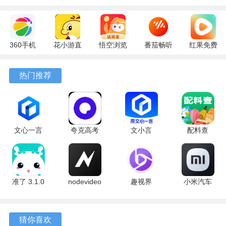
360手机
花小游直
悟空浏览
番茄畅听
红果免费
助手
播
器 17.9.0
6.6.0.32
短剧
10.13.27
17.9.56
官方版
最新版
7.2.9.32
热门推荐
最新版
最新版
安卓版
文心一言
夸克高考
文小言
配料查
4.0
10.14.6.1121
5.16.0.10
3.0.1 官方
5.16.0.10
最新版
安卓版
版
最新版
准了 3.1.0
nodevideo
趣视界
小米汽车
最新版
8.8.0 最新
1.0.8
4.0.6-
版
20260603
手机版
猜你喜欢