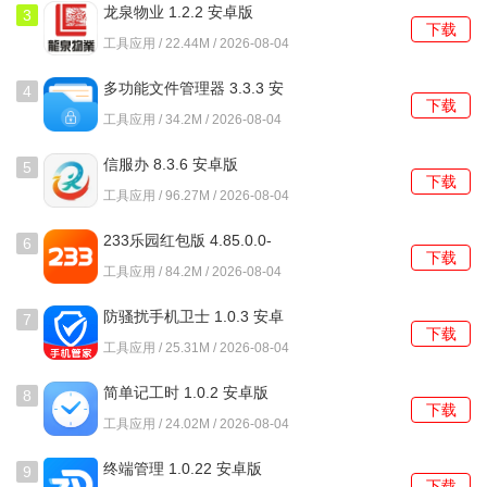
2、软件内置的游戏社区功能，让玩家可以分享心得和经验，
龙泉物业 1.2.2 安卓版
3
下载
结识志同道合的朋友，丰富游戏生活。
工具应用 / 22.44M / 2026-08-04
3、酷玩盒子提供的离线下载选项，方便你在没有网络的情况
多功能文件管理器 3.3.3 安
4
下载
下也能畅玩游戏，打破了时间和空间的限制。
卓版
工具应用 / 34.2M / 2026-08-04
4、定期推出的游戏活动和福利，让玩家在享受游戏的也能获
信服办 8.3.6 安卓版
5
下载
得额外的惊喜和奖励。
工具应用 / 96.27M / 2026-08-04
酷玩盒子怎么使用？
233乐园红包版 4.85.0.0-
6
下载
4858767 安卓版
工具应用 / 84.2M / 2026-08-04
1、打开酷玩盒子，进入主界面，你会看到各种游戏推荐和分
类，选择你感兴趣的类型。
防骚扰手机卫士 1.0.3 安卓
7
下载
版
工具应用 / 25.31M / 2026-08-04
2、点击你想要下载的游戏，进入游戏详细页面，查看游戏介
绍和用户评价，确保这是你想玩的游戏。
简单记工时 1.0.2 安卓版
8
下载
工具应用 / 24.02M / 2026-08-04
3、确认后，点击下载按钮，酷玩盒子会自动开始下载游戏，
下载进度会在界面上清晰显示。
终端管理 1.0.22 安卓版
9
下载