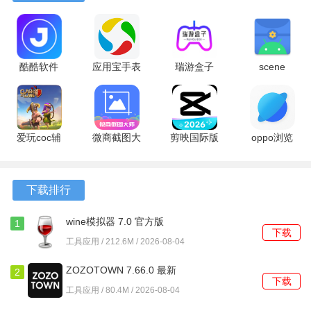
软件亮点
酷酷软件
​应用宝手表
瑞游盒子
scene
5.0.0 安卓
版 9.2.5 安
1.6.2 最新
6.3.12 final
1、酷玩盒子拥有强大的搜索引擎，帮助你快速找到心仪的游
版
卓版
版
安卓版
戏，节省了寻找时间，让你更快进入游戏世界。
爱玩coc辅
微商截图大
剪映国际版
oppo浏览
2、丰富的游戏资讯不断更新，让你及时了解最新的游戏动态
助 6.7.8 安
师破解版
18.9.0 最新
器
和活动信息，保持对游戏世界的敏感度。
卓版
5.8.8 安卓
版
45.13.7.4
版
安卓版
3、酷玩盒子提供的游戏评测和攻略，让玩家在游戏中更加得
下载排行
心应手，提升游戏体验的也能享受更多乐趣。
wine模拟器 7.0 官方版
1
下载
软件功能
工具应用 / 212.6M / 2026-08-04
1、酷玩盒子允许用户根据个人喜好进行游戏分类，方便快速
ZOZOTOWN 7.66.0 最新
2
下载
找到想玩的游戏，提升了使用的效率。
版
工具应用 / 80.4M / 2026-08-04