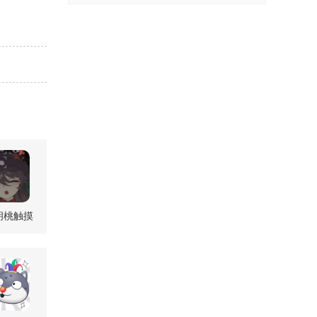
胡桃触摸
.4 安卓版