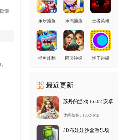
投掷骰
乐乐捕鱼
乐鸿捕鱼
王者英雄
9.2 安卓版
高爆版
之枪战传
1.7.12 安
奇 1.08 官
卓版
方版
捕鱼炸翻
同盟神探
饼干碰碰
力。
天 11.8.1.0
1.1.9 手机
碰 1.6 官
安卓版
版
方版
最近更新
苏丹的游戏 1.6.02 安卓
版
休闲益智 / 183.5 MB
3D布娃娃沙盒游乐场
旧版 1.49 安卓版