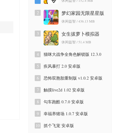
休闲益智 / 152.4 MB
2
梦幻家园无限星星版
7.5.0 安卓版
休闲益智 / 436.13 MB
3
女生拔萝卜模拟器
1.0.2 安卓版
休闲益智 / 51.4 MB
4
猫咪大战争全角色解锁版 12.3.0
正式版
5
疾风暴打 2.0 安卓版
6
恐怖双胞胎重制版 v1.0.2 安卓版
7
触摸live2d 1.02 安卓版
8
勾车跑酷 0.7.0 安卓版
9
幸福养猪场 1.0.7 安卓版
10
抓个飞宠 安卓版