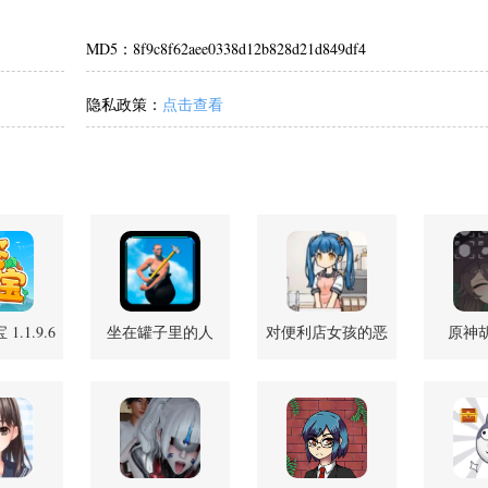
MD5：8f9c8f62aee0338d12b828d21d849df4
隐私政策：
点击查看
.1.9.6
坐在罐子里的人
对便利店女孩的恶
原神
卓版
2.0.3 安卓版
作剧 v3.8.7 官方版
1.0