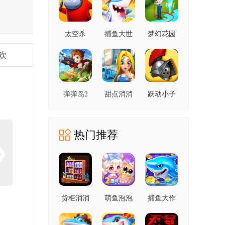
太空杀
捕鱼大世
梦幻花园
1.72.5.002
界 6.02.14
9.1.0 安卓
安卓版
欢
安卓版
版
弹弹岛2
甜点消消
跃动小子
4.3.2 安卓
1.9.61.409.405.0518
1.3.0 安卓
官方版
版
版
热门推荐
货柜消消
萌鱼泡泡
捕鱼大作
消 1.0.2 安
3.4.1.6 安
战 1.5112
卓版
卓版
手机版