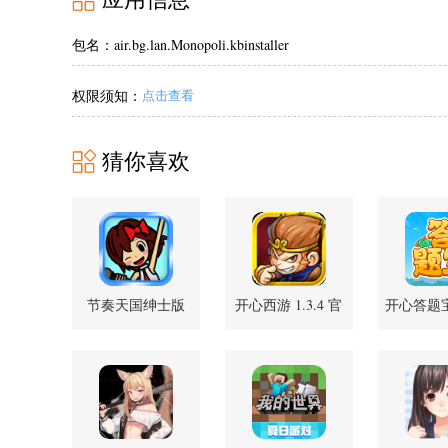
包名：air.bg.lan.Monopoli.kbinstaller
权限须知：
点击查看
猜你喜欢
节奏天国绅士版
开心西游 1.3.4 官
开心答题宝 1
1.0.0 安卓版
方版
安