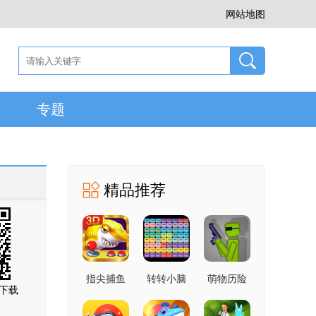
网站地图
专题
精品推荐
指尖捕鱼
转转小脑
萌物历险
下载
10.3.46.4.0
力 1.0 官
记 1.0.1 手
手机版
方版
机版